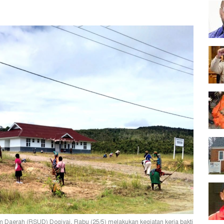
 Daerah (RSUD) Dogiyai, Rabu (25/5) melakukan kegiatan kerja bakti