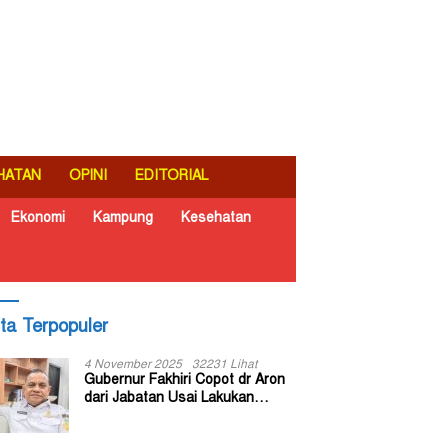
HATAN
OPINI
EDITORIAL
Ekonomi
Kampung
Kesehatan
ita Terpopuler
4 November 2025
32231 Lihat
Gubernur Fakhiri Copot dr Aron
dari Jabatan Usai Lakukan
Inspeksi Mendadak di RSUD Dok
II Jayapura