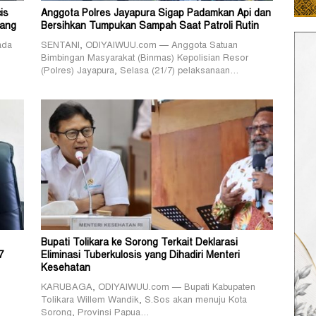
is
Anggota Polres Jayapura Sigap Padamkan Api dan
pang
Bersihkan Tumpukan Sampah Saat Patroli Rutin
ada
SENTANI, ODIYAIWUU.com — Anggota Satuan
Bimbingan Masyarakat (Binmas) Kepolisian Resor
(Polres) Jayapura, Selasa (21/7) pelaksanaan…
Bupati Tolikara ke Sorong Terkait Deklarasi
7
Eliminasi Tuberkulosis yang Dihadiri Menteri
Kesehatan
KARUBAGA, ODIYAIWUU.com — Bupati Kabupaten
Tolikara Willem Wandik, S.Sos akan menuju Kota
Sorong, Provinsi Papua…