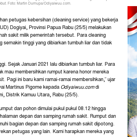
sebut. Foto: Martin Dumupa/Odiyaiwuu.com.
han petugas kebersihan (cleaning service) yang bekerja
D) Dogiyai, Provinsi Papua Rabu (25/5) melakukan
mah sakit milik pemerintah tersebut. Para cleaning
semakin tinggi yang dibiarkan tumbuh liar dan tidak
i. Sejak Januari 2021 lalu dibiarkan tumbuh liar. Para
idak mau membersihkan rumput karena honor mereka
t. Pagi ini baru kami ramai-ramai membersihkan,” ujar
yai Martinus Pigome kepada
Odiyaiwuu.com
di
 Distrik Kamuu Utara, Rabu (25/5).
umput dan pohon dimulai pukul pukul 08.12 hingga
ri halaman depan dan samping rumah sakit. Rumput dan
nuhi bagian depan dan samping rumah sakit dipotong.
n-rekan petugas yang lain. Kami harapkan mereka yang