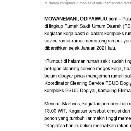
di dalam kompleks rumah sakit milik pemerintah ter
MOWANEMANI, ODIYAIWUU.com
– Pulu
di lingkup Rumah Sakit Umum Daerah (RSU
kegiatan kerja bakti di dalam kompleks ru
sevice ramai-ramai memotong rumput yang 
dibersihkan sejak Januari 2021 lalu.
“Rumput di halaman rumah sakit sudah tingg
petugas cleaning service mogok kerja, t
belum dibayar pihak manajemen rumah saki
Koordinator Cleaning Service RSUD Dogi
kompleks RSUD Dogiyai, kampung Ekimani,
Menurut Martinus, kegiatan pembersihan r
13.00 WIT. Kegiatan tersebut dimulai da
pohon yang tumbuh liar makin tinggi meme
“Kegiatan hari ini belum melibatkan reka