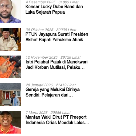
4 Desember 2025
31803 Lihat
Konser Lucky Dube Band dan
Luka Sejarah Papua
30 Oktober 2025
30938 Lihat
PTUN Jayapura Surati Presiden
Akibat Bupati Yahukimo Abaikan
Putusan Gugatan 139 Kepala
Kampung
12 November 2025
28728 Lihat
Istri Pejabat Pajak di Manokwari
Jadi Korban Mutilasi, Pelaku
Diduga Bekas Kuli Bangunan
20 Januari 2026
21419 Lihat
Gereja yang Melukai Dirinya
Sendiri: Pelajaran dari
Keuskupan Bogor
7 Maret 2026
20086 Lihat
Mantan Wakil Dirut PT Freeport
Indonesia Orias Moedak Lolos
Seleksi Administratif Calon ADK
OJK