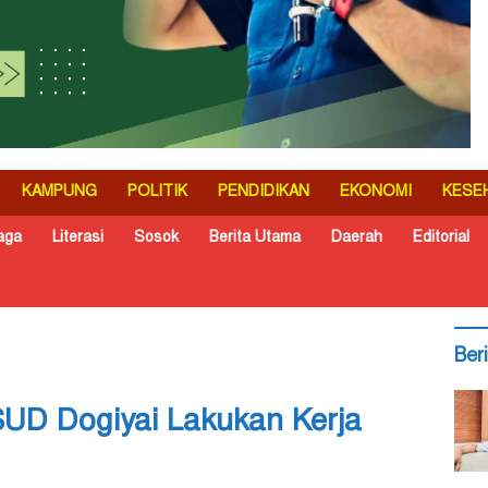
KAMPUNG
POLITIK
PENDIDIKAN
EKONOMI
KESE
aga
Literasi
Sosok
Berita Utama
Daerah
Editorial
Ber
UD Dogiyai Lakukan Kerja