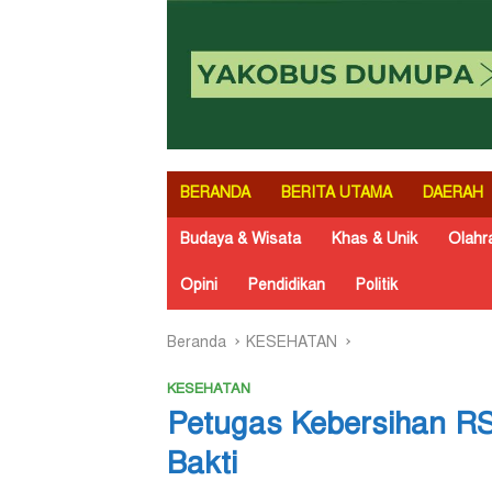
BERANDA
BERITA UTAMA
DAERAH
Budaya & Wisata
Khas & Unik
Olahr
Opini
Pendidikan
Politik
Beranda
KESEHATAN
KESEHATAN
Petugas Kebersihan RS
Bakti