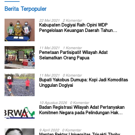
Berita Terpopuler
22 Mei 2021
2 Komentar
Kabupaten Dogiyai Raih Opini WDP
Pengelolaan Keuangan Daerah Tahun
Anggaran 2020
11 Mei 2021
1 Komentar
Pemetaan Partisipatif Wilayah Adat
Selamatkan Orang Papua
11 Mei 2021
0 Komentar
Bupati Yakobus Dumupa: Kopi Jadi Komoditas
Unggulan Dogiyai
10 Agustus 2026
0 Komentar
Badan Registrasi Wilayah Adat Pertanyakan
Komitmen Negara pada Pelindungan Hak
Masyarakat Adat
9 April 2022
0 Komentar