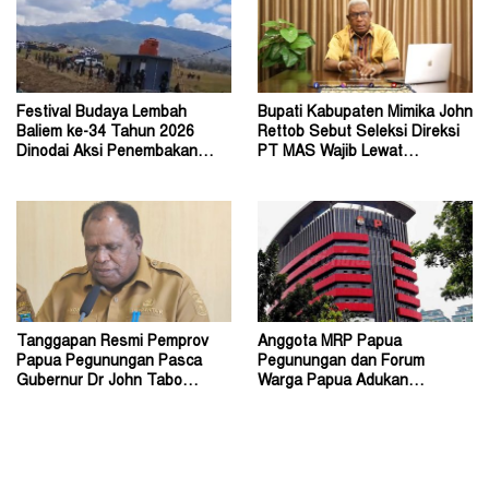
Festival Budaya Lembah
Bupati Kabupaten Mimika John
Baliem ke-34 Tahun 2026
Rettob Sebut Seleksi Direksi
Dinodai Aksi Penembakan
PT MAS Wajib Lewat
Oleh Orang Tak Dikenal
Mekanisme RUPS
Tanggapan Resmi Pemprov
Anggota MRP Papua
Papua Pegunungan Pasca
Pegunungan dan Forum
Gubernur Dr John Tabo
Warga Papua Adukan
Diadukan ke KPK RI
Gubernur John Tabo ke KPK