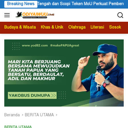
Langsung
dan Scopi Teken MoU Perkuat Pemberdayaan Kopi Melalui Budidaya 
Breaking News
ke
konten
Budaya & Wisata
Khas & Unik
Olahraga
Literasi
Sosok
B
Beranda
BERITA UTAMA
BERITA UTAMA