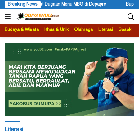
Langsung
Menu MBG di Depapre
Breaking News
Bupati Kabupaten Jayawijaya Atenius 
ke
konten
Budaya & Wisata
Khas & Unik
Olahraga
Literasi
Sosok
B
Literasi