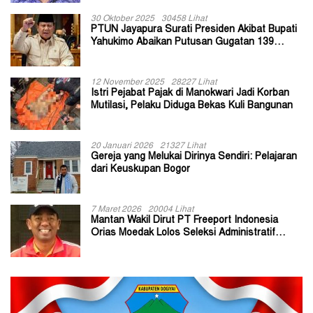
30 Oktober 2025
30458 Lihat
PTUN Jayapura Surati Presiden Akibat Bupati
Yahukimo Abaikan Putusan Gugatan 139
Kepala Kampung
12 November 2025
28227 Lihat
Istri Pejabat Pajak di Manokwari Jadi Korban
Mutilasi, Pelaku Diduga Bekas Kuli Bangunan
20 Januari 2026
21327 Lihat
Gereja yang Melukai Dirinya Sendiri: Pelajaran
dari Keuskupan Bogor
7 Maret 2026
20004 Lihat
Mantan Wakil Dirut PT Freeport Indonesia
Orias Moedak Lolos Seleksi Administratif
Calon ADK OJK