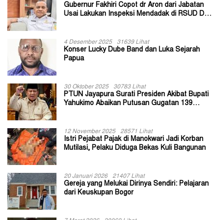
Gubernur Fakhiri Copot dr Aron dari Jabatan
Usai Lakukan Inspeksi Mendadak di RSUD Dok
II Jayapura
4 Desember 2025
31639 Lihat
Konser Lucky Dube Band dan Luka Sejarah
Papua
30 Oktober 2025
30783 Lihat
PTUN Jayapura Surati Presiden Akibat Bupati
Yahukimo Abaikan Putusan Gugatan 139
Kepala Kampung
12 November 2025
28571 Lihat
Istri Pejabat Pajak di Manokwari Jadi Korban
Mutilasi, Pelaku Diduga Bekas Kuli Bangunan
20 Januari 2026
21407 Lihat
Gereja yang Melukai Dirinya Sendiri: Pelajaran
dari Keuskupan Bogor