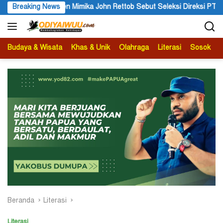
Langsung
t Seleksi Direksi PT MAS Wajib Lewat Mekanisme RUPS
Breaking News
Tang
ke
konten
Budaya & Wisata
Khas & Unik
Olahraga
Literasi
Sosok
B
Beranda
Literasi
Literasi