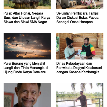
Puisi: Altar Honai, Negara
Sejumlah Pembicara Tampil
Suci, dan Utusan Langit Karya
Dalam Diskusi Buku: Papua
Siswa dan Siswi SMA Negeri 1
Sebagai Oase Harapan
Dogiyai
Pendidikan Indonesia
Puisi Burung yang Menjahit
Dinas Kebudayaan dan
Langit dan Tinta Menangis di
Pariwisata Dogiyai Kolaborasi
Ujung Rindu Karya Damianus
dengan Kosapa Kembangkan
Ose Wotan
Taman Baca