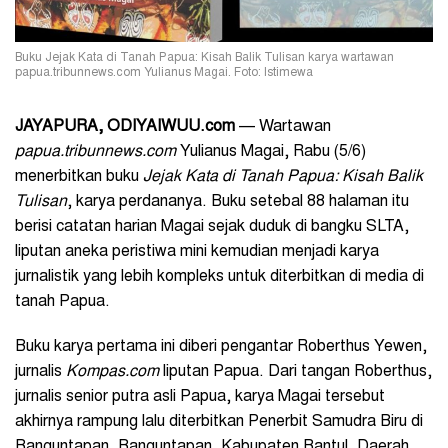
Buku Jejak Kata di Tanah Papua: Kisah Balik Tulisan karya wartawan
papua.tribunnews.com Yulianus Magai. Foto: Istimewa
JAYAPURA, ODIYAIWUU.com
— Wartawan
papua.tribunnews.com
Yulianus Magai, Rabu (5/6)
menerbitkan buku
Jejak Kata di Tanah Papua: Kisah Balik
Tulisan
, karya perdananya. Buku setebal 88 halaman itu
berisi catatan harian Magai sejak duduk di bangku SLTA,
liputan aneka peristiwa mini kemudian menjadi karya
jurnalistik yang lebih kompleks untuk diterbitkan di media di
tanah Papua.
Buku karya pertama ini diberi pengantar Roberthus Yewen,
jurnalis
Kompas.com
liputan Papua. Dari tangan Roberthus,
jurnalis senior putra asli Papua, karya Magai tersebut
akhirnya rampung lalu diterbitkan Penerbit Samudra Biru di
Banguntapan, Banguntapan, Kabupaten Bantul, Daerah