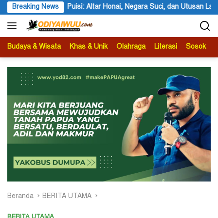
Langsung
si: Altar Honai, Negara Suci, dan Utusan Langit Karya Siswa dan Sisw
Breaking News
ke
konten
Budaya & Wisata
Khas & Unik
Olahraga
Literasi
Sosok
B
Beranda
BERITA UTAMA
BERITA UTAMA