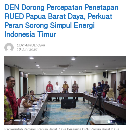
DEN Dorong Percepatan Penetapan
RUED Papua Barat Daya, Perkuat
Peran Sorong Simpul Energi
Indonesia Timur
ODIYAIWUU.com
10 Juni 2026
Pemerintah Provinsi Papua Barat Daya bersama DPR Papua Barat Daya