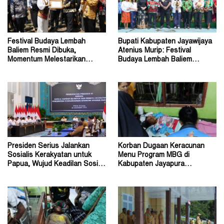
Festival Budaya Lembah
Bupati Kabupaten Jayawijaya
Baliem Resmi Dibuka,
Atenius Murip: Festival
Momentum Melestarikan
Budaya Lembah Baliem
Budaya Warisan Leluhur
Dongkrak UMKM
Presiden Serius Jalankan
Korban Dugaan Keracunan
Sosialis Kerakyatan untuk
Menu Program MBG di
Papua, Wujud Keadilan Sosial
Kabupaten Jayapura
bagi Masyarakat
Diperkirakan Ratusan Orang