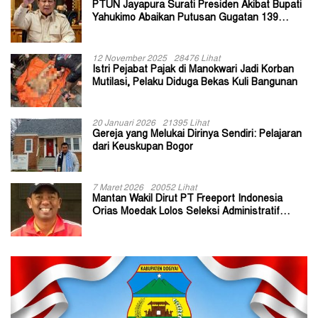
PTUN Jayapura Surati Presiden Akibat Bupati
Yahukimo Abaikan Putusan Gugatan 139
Kepala Kampung
12 November 2025
28476 Lihat
Istri Pejabat Pajak di Manokwari Jadi Korban
Mutilasi, Pelaku Diduga Bekas Kuli Bangunan
20 Januari 2026
21395 Lihat
Gereja yang Melukai Dirinya Sendiri: Pelajaran
dari Keuskupan Bogor
7 Maret 2026
20052 Lihat
Mantan Wakil Dirut PT Freeport Indonesia
Orias Moedak Lolos Seleksi Administratif
Calon ADK OJK