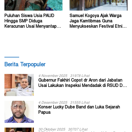
Puluhan Siswa Usia PAUD
Samuel Kogoya Ajak Warga
Hingga SMP Diduga
Jaga Kamtibmas Guna
Keracunan Usai Menyantap
Menyukseskan Festival Etnik
Menu Program MBG
Religi dan HUT RI
Berita Terpopuler
4 November 2025
31978 Lihat
Gubernur Fakhiri Copot dr Aron dari Jabatan
Usai Lakukan Inspeksi Mendadak di RSUD Dok
II Jayapura
4 Desember 2025
31555 Lihat
Konser Lucky Dube Band dan Luka Sejarah
Papua
30 Oktober 2025
30707 Lihat