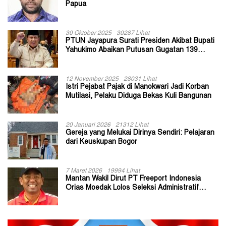
Papua
30 Oktober 2025
30287 Lihat
PTUN Jayapura Surati Presiden Akibat Bupati
Yahukimo Abaikan Putusan Gugatan 139
Kepala Kampung
12 November 2025
28031 Lihat
Istri Pejabat Pajak di Manokwari Jadi Korban
Mutilasi, Pelaku Diduga Bekas Kuli Bangunan
20 Januari 2026
21312 Lihat
Gereja yang Melukai Dirinya Sendiri: Pelajaran
dari Keuskupan Bogor
7 Maret 2026
19994 Lihat
Mantan Wakil Dirut PT Freeport Indonesia
Orias Moedak Lolos Seleksi Administratif
Calon ADK OJK