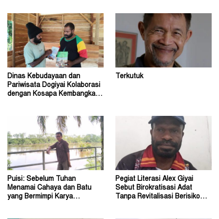
Pendidikan Indonesia
Ose Wotan
Dinas Kebudayaan dan
Terkutuk
Pariwisata Dogiyai Kolaborasi
dengan Kosapa Kembangkan
Taman Baca
Puisi: Sebelum Tuhan
Pegiat Literasi Alex Giyai
Menamai Cahaya dan Batu
Sebut Birokratisasi Adat
yang Bermimpi Karya
Tanpa Revitalisasi Berisiko
Damianus Ose Wotan
Sekadar Simbol