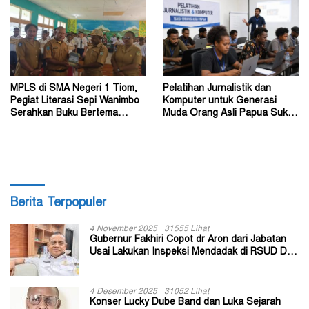
MPLS di SMA Negeri 1 Tiom,
Pelatihan Jurnalistik dan
Pegiat Literasi Sepi Wanimbo
Komputer untuk Generasi
Serahkan Buku Bertema
Muda Orang Asli Papua Suku
Papua
Amungme dan Kamoro
Berita Terpopuler
4 November 2025
31555 Lihat
Gubernur Fakhiri Copot dr Aron dari Jabatan
Usai Lakukan Inspeksi Mendadak di RSUD Dok
II Jayapura
4 Desember 2025
31052 Lihat
Konser Lucky Dube Band dan Luka Sejarah