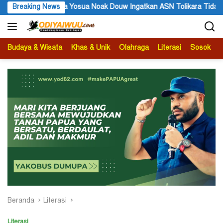
Langsung
 Ingatkan ASN Tolikara Tidak Mudah Terima Informasi yang Belum A
Breaking News
ke
konten
Budaya & Wisata
Khas & Unik
Olahraga
Literasi
Sosok
B
Beranda
Literasi
Literasi