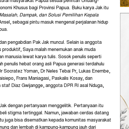
tural masyarakat Papua sesuai perintah Undang-
omi Khusus bagi Provinsi Papua. Buku karya Jak itu
Masalah, Dampak, dan Solusi Pemilihan Kepala
 Ansel, sebagai pintu masuk mengenal perjalanan hidup
pua.
 dan pengabdian Pak Jak muncul. Selain ia anggota
is produktif, Saya malah menemukan anak muda
manusia lewat karya tulis. Sosok penulis seperti
penulis hebat orang asli Papua generasi terdahulu
Dr Socratez Yoman, Dr Neles Tebai Pr, Lukas Enembe,
isiepo, Frans Maniagasi, Paskalis Kosay, dan
an staf Diaz Gwijangge, anggota DPR RI asal Nduga,
ak dengan pertanyaan menggelitik. Pertanyaan itu
abeli stigma tertinggal. Namun, jawaban cerdas datang
i itu juga bisa disematkan kepada komunitas masyarakat
unung dan lembah di kampung-kampung jauh dari