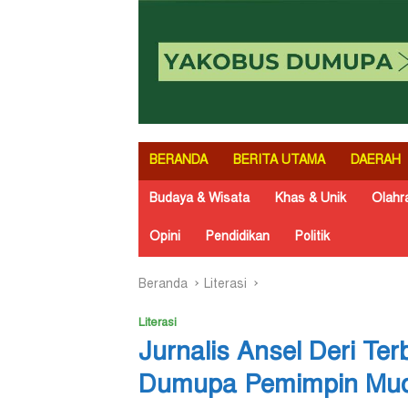
BERANDA
BERITA UTAMA
DAERAH
Budaya & Wisata
Khas & Unik
Olahr
Opini
Pendidikan
Politik
Beranda
Literasi
Literasi
Jurnalis Ansel Deri Ter
Dumupa Pemimpin Mud