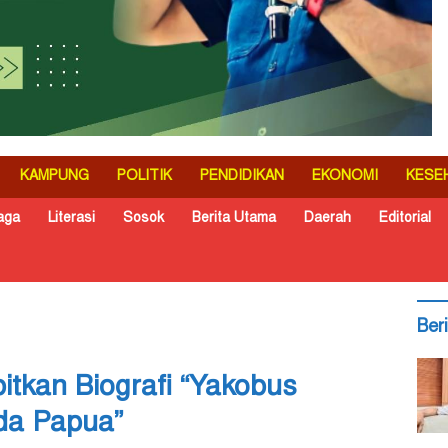
KAMPUNG
POLITIK
PENDIDIKAN
EKONOMI
KESE
aga
Literasi
Sosok
Berita Utama
Daerah
Editorial
Ber
bitkan Biografi “Yakobus
a Papua”