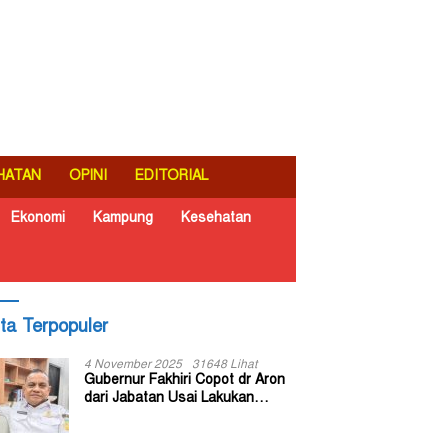
HATAN
OPINI
EDITORIAL
Ekonomi
Kampung
Kesehatan
ita Terpopuler
4 November 2025
31648 Lihat
Gubernur Fakhiri Copot dr Aron
dari Jabatan Usai Lakukan
Inspeksi Mendadak di RSUD Dok
II Jayapura