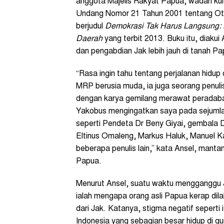
anggota Majelis Rakyat Papua, wadah kul
Undang Nomor 21 Tahun 2001 tentang Oton
berjudul
Demokrasi Tak Harus Langsung: 
Daerah
yang terbit 2013. Buku itu, diakui
dan pengabdian Jak lebih jauh di tanah Pa
“Rasa ingin tahu tentang perjalanan hidup
MRP berusia muda, ia juga seorang penul
dengan karya gemilang merawat peradaban 
Yakobus mengingatkan saya pada sejumlah 
seperti Pendeta Dr Beny Giyai, gembala 
Eltinus Omaleng, Markus Haluk, Manuel Ka
beberapa penulis lain,” kata Ansel, mant
Papua.
Menurut Ansel, suatu waktu mengganggu J
ialah mengapa orang asli Papua kerap dil
dari Jak. Katanya, stigma negatif sepert
Indonesia yang sebagian besar hidup di g