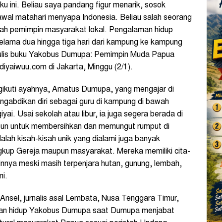
ku ini. Beliau saya pandang figur menarik, sosok
ur awal matahari menyapa Indonesia. Beliau salah seorang
ah pemimpin masyarakat lokal. Pengalaman hidup
selama dua hingga tiga hari dari kampung ke kampung
enulis buku Yakobus Dumupa: Pemimpin Muda Papua
diyaiwuu.com di Jakarta, Minggu (2/1).
ngikuti ayahnya, Amatus Dumupa, yang mengajar di
abdikan diri sebagai guru di kampung di bawah
ai. Usai sekolah atau libur, ia juga segera berada di
un untuk membersihkan dan memungut rumput di
ah kisah-kisah unik yang dialami juga banyak
ngkup Gereja maupun masyarakat. Mereka memiliki cita-
innya meski masih terpenjara hutan, gunung, lembah,
mi.
Ansel, jurnalis asal Lembata, Nusa Tenggara Timur,
anan hidup Yakobus Dumupa saat Dumupa menjabat