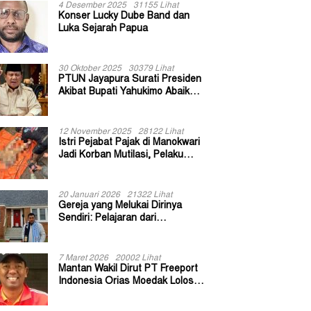
4 Desember 2025
31155 Lihat
Konser Lucky Dube Band dan
Luka Sejarah Papua
30 Oktober 2025
30379 Lihat
PTUN Jayapura Surati Presiden
Akibat Bupati Yahukimo Abaikan
Putusan Gugatan 139 Kepala
Kampung
12 November 2025
28122 Lihat
Istri Pejabat Pajak di Manokwari
Jadi Korban Mutilasi, Pelaku
Diduga Bekas Kuli Bangunan
20 Januari 2026
21322 Lihat
Gereja yang Melukai Dirinya
Sendiri: Pelajaran dari
Keuskupan Bogor
7 Maret 2026
20002 Lihat
Mantan Wakil Dirut PT Freeport
Indonesia Orias Moedak Lolos
Seleksi Administratif Calon ADK
OJK