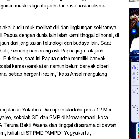
unan meski stiga itu jauh dari rasa nasionalisme
al budi untuk melihat diri dan lingkungan sekitarnya.
apua dengan dunia lain ialah kami tinggal di honai, di
jauh dari jangkauan teknologi dan budaya lain. Saat
bah, kemampuan orang asli Papua juga tak jauh
. Buktinya, saat ini Papua sudah memiliki banyak
sosial kemasyarakatan namun belum banyak diberi
sional setiap berganti rezim,” kata Ansel mengulang
perjalanan Yakobus Dumupa mulai lahir pada 12 Mei
iyaiye, sekolah SD dan SMP di Mowanemani, kota
Teruna Bakti Waena dan tinggal di asrama di bawah
um, kuliah di STPMD “AMPD” Yogyakarta,