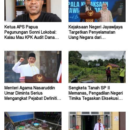
Ketua APS Papua
Kejaksaan Negeri Jayawijaya
Pegunungan Sonni Lokobal:
Targetkan Penyelamatan
Kalau Mau KPK Audit Dana
Uang Negara dari
Otsus Seluruh Tanah Papua
Penanganan Perkara Korupsi
Menteri Agama Nasaruddin
Sengketa Tanah SP II
Umar Diminta Serius
Memanas, Pengadilan Negeri
Mengangkat Pejabat Definitif
Timika Tegaskan Eksekusi
Dirjen Bimas Katolik
Bukan Pemeriksaan Ulang