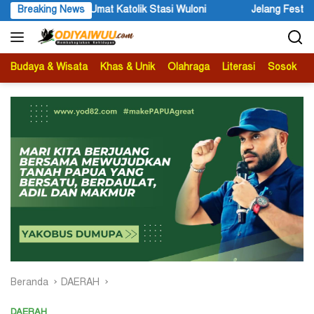
Langsung
Breaking News
Jelang Festival Etnik Religi 2026, Bupati Wandik Ajak Wis
ke
konten
Budaya & Wisata
Khas & Unik
Olahraga
Literasi
Sosok
B
Beranda
DAERAH
DAERAH