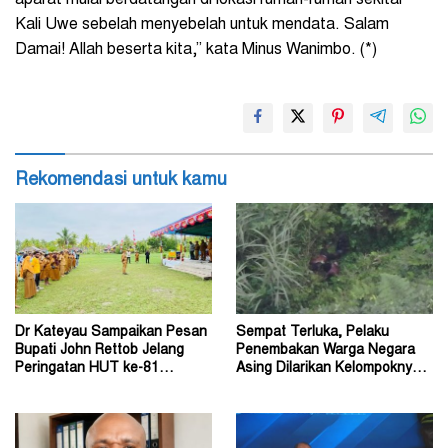
aparat mulai berdatangan di lokasi rumah-rumah sekitar
Kali Uwe sebelah menyebelah untuk mendata. Salam
Damai! Allah beserta kita,” kata Minus Wanimbo. (*)
Rekomendasi untuk kamu
Dr Kateyau Sampaikan Pesan
Sempat Terluka, Pelaku
Bupati John Rettob Jelang
Penembakan Warga Negara
Peringatan HUT ke-81
Asing Dilarikan Kelompoknya
Kemerdekaan RI
ke Dalam Hutan