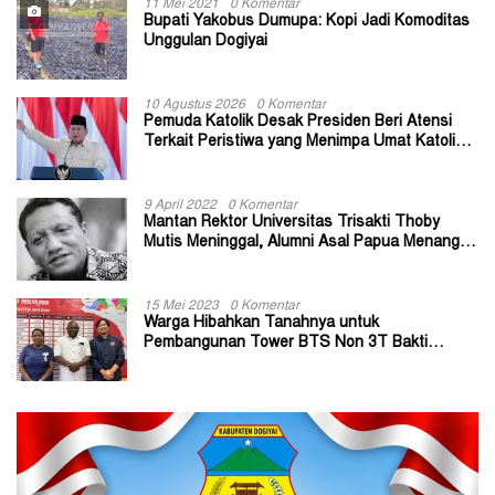
11 Mei 2021
0 Komentar
Bupati Yakobus Dumupa: Kopi Jadi Komoditas
Unggulan Dogiyai
10 Agustus 2026
0 Komentar
Pemuda Katolik Desak Presiden Beri Atensi
Terkait Peristiwa yang Menimpa Umat Katolik
Stasi Wuloni
9 April 2022
0 Komentar
Mantan Rektor Universitas Trisakti Thoby
Mutis Meninggal, Alumni Asal Papua Menangis:
Paitua Orang Baik yang Sangat Membantu
15 Mei 2023
0 Komentar
Warga Hibahkan Tanahnya untuk
Pembangunan Tower BTS Non 3T Bakti
Kominfo di Kabupaten Jayapura