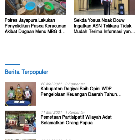
Polres Jayapura Lakukan
Sekda Yosua Noak Douw
Penyelidikan Pasca Keracunan
Ingatkan ASN Tolikara Tidak
Akibat Dugaan Menu MBG di
Mudah Terima Informasi yang
Depapre
Belum Akurat
Berita Terpopuler
22 Mei 2021
2 Komentar
Kabupaten Dogiyai Raih Opini WDP
Pengelolaan Keuangan Daerah Tahun
Anggaran 2020
11 Mei 2021
1 Komentar
Pemetaan Partisipatif Wilayah Adat
Selamatkan Orang Papua