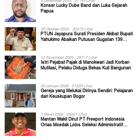
4 Desember 2025
31145 Lihat
Konser Lucky Dube Band dan Luka Sejarah
Papua
30 Oktober 2025
30372 Lihat
PTUN Jayapura Surati Presiden Akibat Bupati
Yahukimo Abaikan Putusan Gugatan 139
Kepala Kampung
12 November 2025
28117 Lihat
Istri Pejabat Pajak di Manokwari Jadi Korban
Mutilasi, Pelaku Diduga Bekas Kuli Bangunan
20 Januari 2026
21320 Lihat
Gereja yang Melukai Dirinya Sendiri: Pelajaran
dari Keuskupan Bogor
7 Maret 2026
20001 Lihat
Mantan Wakil Dirut PT Freeport Indonesia
Orias Moedak Lolos Seleksi Administratif
Calon ADK OJK