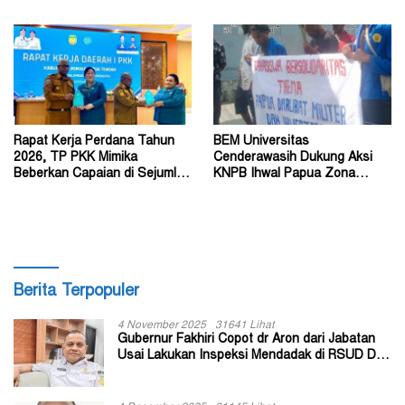
Philip Saklil, Pr
Dokumen Digital
Rapat Kerja Perdana Tahun
BEM Universitas
2026, TP PKK Mimika
Cenderawasih Dukung Aksi
Beberkan Capaian di Sejumlah
KNPB Ihwal Papua Zona
Sektor Strategis
Darurat Militer dan
Kemanusiaan
Berita Terpopuler
4 November 2025
31641 Lihat
Gubernur Fakhiri Copot dr Aron dari Jabatan
Usai Lakukan Inspeksi Mendadak di RSUD Dok
II Jayapura