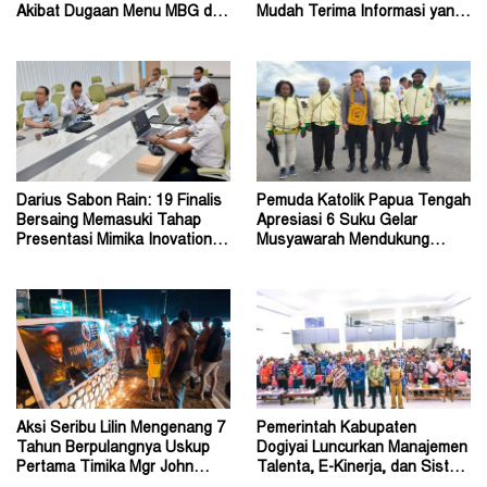
Akibat Dugaan Menu MBG di
Mudah Terima Informasi yang
Depapre
Belum Akurat
Darius Sabon Rain: 19 Finalis
Pemuda Katolik Papua Tengah
Bersaing Memasuki Tahap
Apresiasi 6 Suku Gelar
Presentasi Mimika Inovation
Musyawarah Mendukung
Week 2026
Perda Jadi Acuan Dewan
Aksi Seribu Lilin Mengenang 7
Pemerintah Kabupaten
Tahun Berpulangnya Uskup
Dogiyai Luncurkan Manajemen
Pertama Timika Mgr John
Talenta, E-Kinerja, dan Sistem