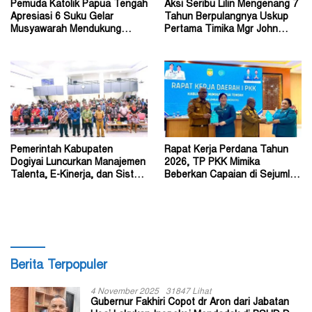
Pemuda Katolik Papua Tengah
Aksi Seribu Lilin Mengenang 7
Apresiasi 6 Suku Gelar
Tahun Berpulangnya Uskup
Musyawarah Mendukung
Pertama Timika Mgr John
Perda Jadi Acuan Dewan
Philip Saklil, Pr
Pemerintah Kabupaten
Rapat Kerja Perdana Tahun
Dogiyai Luncurkan Manajemen
2026, TP PKK Mimika
Talenta, E-Kinerja, dan Sistem
Beberkan Capaian di Sejumlah
Dokumen Digital
Sektor Strategis
Berita Terpopuler
4 November 2025
31847 Lihat
Gubernur Fakhiri Copot dr Aron dari Jabatan