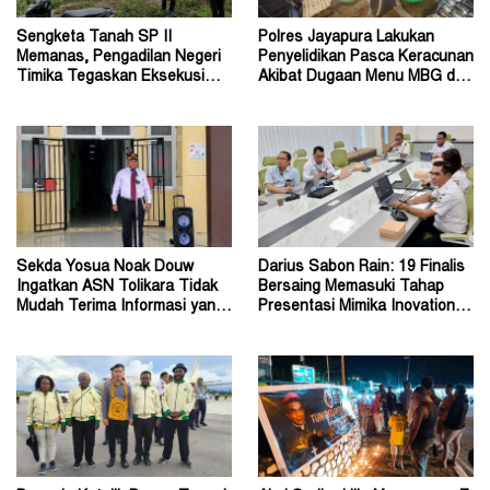
Sengketa Tanah SP II
Polres Jayapura Lakukan
Memanas, Pengadilan Negeri
Penyelidikan Pasca Keracunan
Timika Tegaskan Eksekusi
Akibat Dugaan Menu MBG di
Bukan Pemeriksaan Ulang
Depapre
Sekda Yosua Noak Douw
Darius Sabon Rain: 19 Finalis
Ingatkan ASN Tolikara Tidak
Bersaing Memasuki Tahap
Mudah Terima Informasi yang
Presentasi Mimika Inovation
Belum Akurat
Week 2026