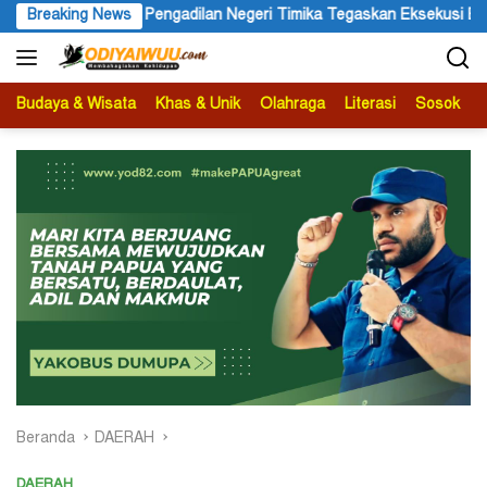
Langsung
imika Tegaskan Eksekusi Bukan Pemeriksaan Ulang
Breaking News
Festiva
ke
konten
Budaya & Wisata
Khas & Unik
Olahraga
Literasi
Sosok
B
Beranda
DAERAH
DAERAH