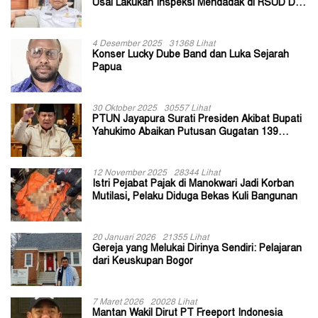
Usai Lakukan Inspeksi Mendadak di RSUD Dok
II Jayapura
4 Desember 2025
31368 Lihat
Konser Lucky Dube Band dan Luka Sejarah
Papua
30 Oktober 2025
30557 Lihat
PTUN Jayapura Surati Presiden Akibat Bupati
Yahukimo Abaikan Putusan Gugatan 139
Kepala Kampung
12 November 2025
28344 Lihat
Istri Pejabat Pajak di Manokwari Jadi Korban
Mutilasi, Pelaku Diduga Bekas Kuli Bangunan
20 Januari 2026
21355 Lihat
Gereja yang Melukai Dirinya Sendiri: Pelajaran
dari Keuskupan Bogor
7 Maret 2026
20028 Lihat
Mantan Wakil Dirut PT Freeport Indonesia