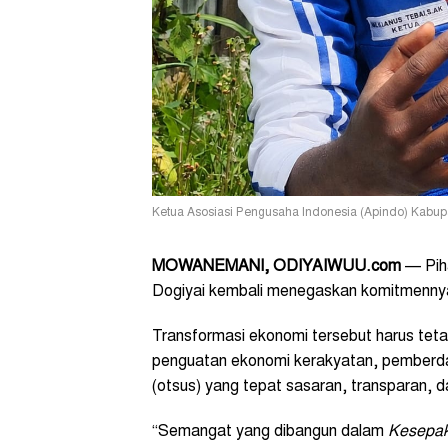
Ketua Asosiasi Pengusaha Indonesia (Apindo) Kabupa
MOWANEMANI, ODIYAIWUU.com
— Piha
Dogiyai kembali menegaskan komitmenny
Transformasi ekonomi tersebut harus teta
penguatan ekonomi kerakyatan, pemberd
(otsus) yang tepat sasaran, transparan, d
“Semangat yang dibangun dalam
Kesepak