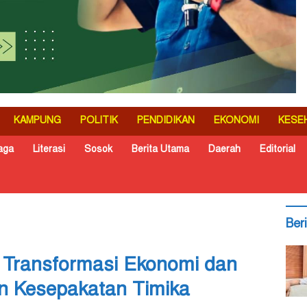
KAMPUNG
POLITIK
PENDIDIKAN
EKONOMI
KESE
aga
Literasi
Sosok
Berita Utama
Daerah
Editorial
Ber
 Transformasi Ekonomi dan
n Kesepakatan Timika ‎