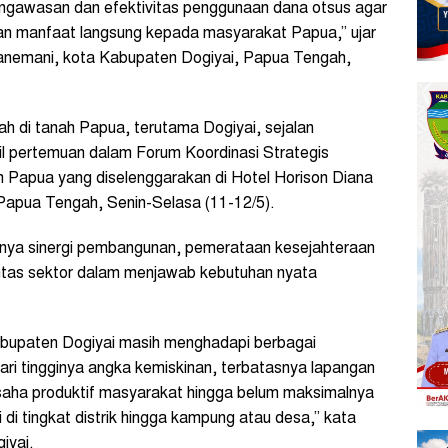
gawasan dan efektivitas penggunaan dana otsus agar
an manfaat langsung kepada masyarakat Papua,” ujar
wanemani, kota Kabupaten Dogiyai, Papua Tengah,
rah di tanah Papua, terutama Dogiyai, sejalan
l pertemuan dalam Forum Koordinasi Strategis
h Papua yang diselenggarakan di Hotel Horison Diana
 Papua Tengah, Senin-Selasa (11-12/5).
ya sinergi pembangunan, pemerataan kesejahteraan
intas sektor dalam menjawab kebutuhan nyata
 Kabupaten Dogiyai masih menghadapi berbagai
ri tingginya angka kemiskinan, terbatasnya lapangan
saha produktif masyarakat hingga belum maksimalnya
di tingkat distrik hingga kampung atau desa,” kata
iyai.