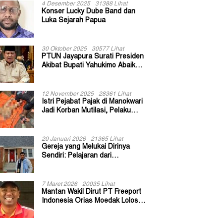
4 Desember 2025
31388 Lihat
Konser Lucky Dube Band dan
Luka Sejarah Papua
30 Oktober 2025
30577 Lihat
PTUN Jayapura Surati Presiden
Akibat Bupati Yahukimo Abaikan
Putusan Gugatan 139 Kepala
Kampung
12 November 2025
28361 Lihat
Istri Pejabat Pajak di Manokwari
Jadi Korban Mutilasi, Pelaku
Diduga Bekas Kuli Bangunan
20 Januari 2026
21365 Lihat
Gereja yang Melukai Dirinya
Sendiri: Pelajaran dari
Keuskupan Bogor
7 Maret 2026
20035 Lihat
Mantan Wakil Dirut PT Freeport
Indonesia Orias Moedak Lolos
Seleksi Administratif Calon ADK
OJK