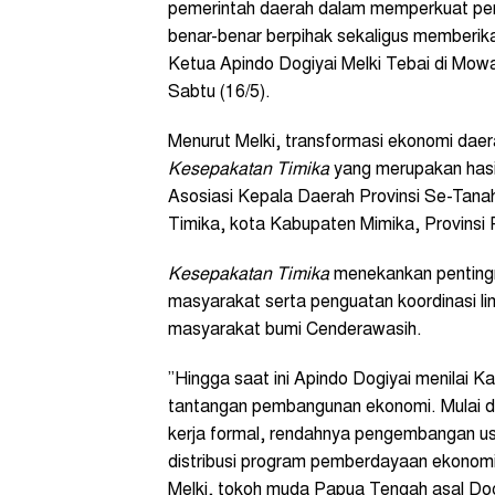
pemerintah daerah dalam memperkuat pen
benar-benar berpihak sekaligus memberik
Ketua Apindo Dogiyai Melki Tebai di Mo
Sabtu (16/5).
‎‎Menurut Melki, transformasi ekonomi dae
Kesepakatan Timika
yang merupakan hasi
Asosiasi Kepala Daerah Provinsi Se-Tana
Timika, kota Kabupaten Mimika, Provinsi
Kesepakatan Timika
menekankan pentingn
masyarakat serta penguatan koordinasi l
masyarakat bumi Cenderawasih.
‎‎”Hingga saat ini Apindo Dogiyai menilai
tantangan pembangunan ekonomi. Mulai da
kerja formal, rendahnya pengembangan u
distribusi program pemberdayaan ekonomi 
Melki, tokoh muda Papua Tengah asal Dog