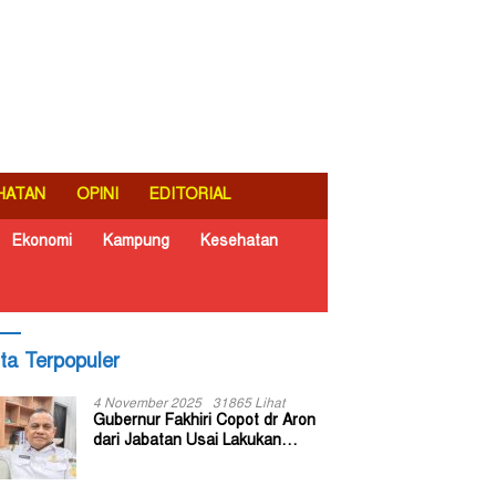
HATAN
OPINI
EDITORIAL
Ekonomi
Kampung
Kesehatan
ita Terpopuler
4 November 2025
31865 Lihat
Gubernur Fakhiri Copot dr Aron
dari Jabatan Usai Lakukan
Inspeksi Mendadak di RSUD Dok
II Jayapura