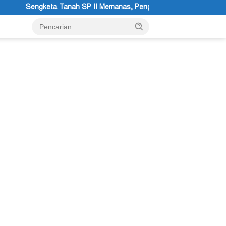
manas, Pengadilan Negeri Timika Tegaskan Eksekusi Bukan Pemerik