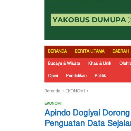
BERANDA
BERITA UTAMA
DAERAH
Budaya & Wisata
Khas & Unik
Olahr
Opini
Pendidikan
Politik
Beranda
EKONOMI
EKONOMI
Apindo Dogiyai Dorong
Penguatan Data Sejala