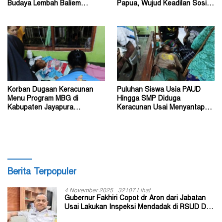
Budaya Lembah Baliem
Papua, Wujud Keadilan Sosial
Dongkrak UMKM
bagi Masyarakat
Korban Dugaan Keracunan
Puluhan Siswa Usia PAUD
Menu Program MBG di
Hingga SMP Diduga
Kabupaten Jayapura
Keracunan Usai Menyantap
Diperkirakan Ratusan Orang
Menu Program MBG
Berita Terpopuler
4 November 2025
32107 Lihat
Gubernur Fakhiri Copot dr Aron dari Jabatan
Usai Lakukan Inspeksi Mendadak di RSUD Dok
II Jayapura