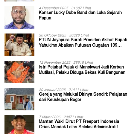
4 Desember 2025
31687 Lihat
Konser Lucky Dube Band dan Luka Sejarah
Papua
30 Oktober 2025
30828 Lihat
PTUN Jayapura Surati Presiden Akibat Bupati
Yahukimo Abaikan Putusan Gugatan 139
Kepala Kampung
12 November 2025
28618 Lihat
Istri Pejabat Pajak di Manokwari Jadi Korban
Mutilasi, Pelaku Diduga Bekas Kuli Bangunan
20 Januari 2026
21411 Lihat
Gereja yang Melukai Dirinya Sendiri: Pelajaran
dari Keuskupan Bogor
7 Maret 2026
20071 Lihat
Mantan Wakil Dirut PT Freeport Indonesia
Orias Moedak Lolos Seleksi Administratif
Calon ADK OJK