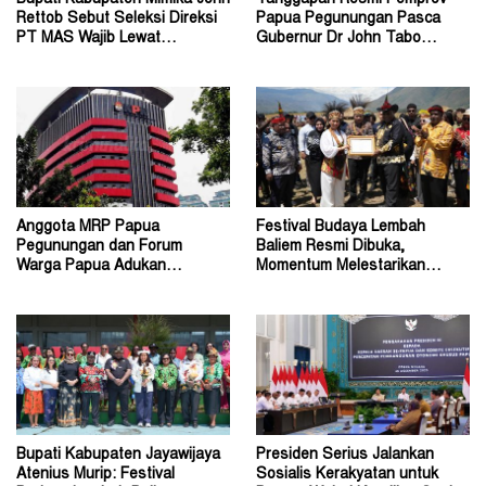
Bupati Kabupaten Mimika John
Tanggapan Resmi Pemprov
Rettob Sebut Seleksi Direksi
Papua Pegunungan Pasca
PT MAS Wajib Lewat
Gubernur Dr John Tabo
Mekanisme RUPS
Diadukan ke KPK RI
Anggota MRP Papua
Festival Budaya Lembah
Pegunungan dan Forum
Baliem Resmi Dibuka,
Warga Papua Adukan
Momentum Melestarikan
Gubernur John Tabo ke KPK
Budaya Warisan Leluhur
Bupati Kabupaten Jayawijaya
Presiden Serius Jalankan
Atenius Murip: Festival
Sosialis Kerakyatan untuk