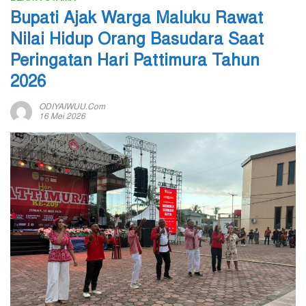
Bupati Ajak Warga Maluku Rawat
Nilai Hidup Orang Basudara Saat
Peringatan Hari Pattimura Tahun
2026
ODIYAIWUU.com
16 Mei 2026