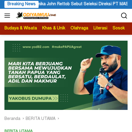
Langsung
ettob Sebut Seleksi Direksi PT MAS Wajib Lewat Mekanisme RUPS
Breaking News
ke
konten
Budaya & Wisata
Khas & Unik
Olahraga
Literasi
Sosok
B
Beranda
BERITA UTAMA
BERITA UTAMA