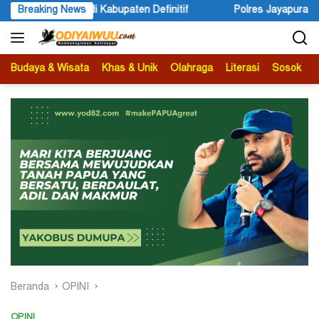
Langsung
if
Breaking News
Polres Jayapura Lakukan Penyelidikan Pasca Keracunan
ke
konten
Budaya & Wisata
Khas & Unik
Olahraga
Literasi
Sosok
B
Beranda
OPINI
OPINI