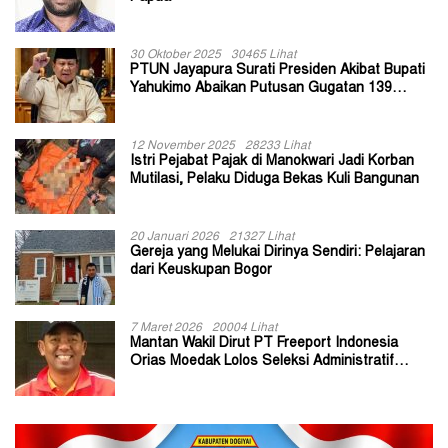
30 Oktober 2025
30465 Lihat
PTUN Jayapura Surati Presiden Akibat Bupati
Yahukimo Abaikan Putusan Gugatan 139
Kepala Kampung
12 November 2025
28233 Lihat
Istri Pejabat Pajak di Manokwari Jadi Korban
Mutilasi, Pelaku Diduga Bekas Kuli Bangunan
20 Januari 2026
21327 Lihat
Gereja yang Melukai Dirinya Sendiri: Pelajaran
dari Keuskupan Bogor
7 Maret 2026
20004 Lihat
Mantan Wakil Dirut PT Freeport Indonesia
Orias Moedak Lolos Seleksi Administratif
Calon ADK OJK