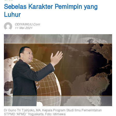
Sebelas Karakter Pemimpin yang
Luhur
ODIYAIWUU.com
11 Mei 2021
Dr Guno Tri Tjahjoko, MA. Kepala Program Studi Ilmu Pemerintahan
STPMD “APMD” Yogyakarta. Foto: Istimewa