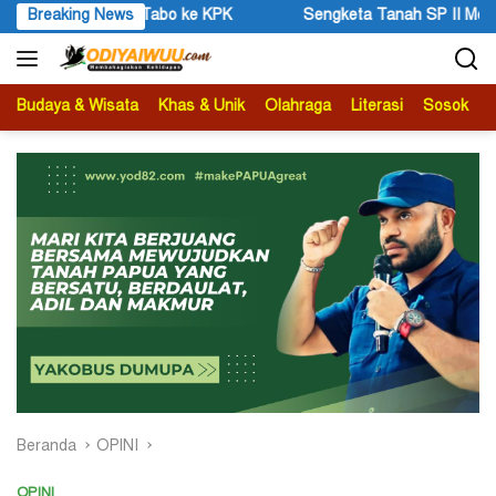
Langsung
keta Tanah SP II Memanas, Pengadilan Negeri Timika Tegaskan Eks
Breaking News
ke
konten
Budaya & Wisata
Khas & Unik
Olahraga
Literasi
Sosok
B
Beranda
OPINI
OPINI