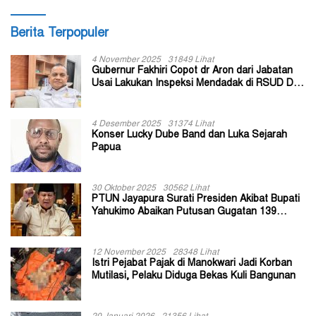
Berita Terpopuler
4 November 2025
31849 Lihat
Gubernur Fakhiri Copot dr Aron dari Jabatan
Usai Lakukan Inspeksi Mendadak di RSUD Dok
II Jayapura
4 Desember 2025
31374 Lihat
Konser Lucky Dube Band dan Luka Sejarah
Papua
30 Oktober 2025
30562 Lihat
PTUN Jayapura Surati Presiden Akibat Bupati
Yahukimo Abaikan Putusan Gugatan 139
Kepala Kampung
12 November 2025
28348 Lihat
Istri Pejabat Pajak di Manokwari Jadi Korban
Mutilasi, Pelaku Diduga Bekas Kuli Bangunan