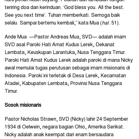
haru penuh kasih sayang. Pelukan dan lambaian tangan
teriring doa dan kerinduan. ‘God bless you. All the best.
See you next time’. Tuhan memberkati. Semoga baik
selalu. Sampai bertemu kembali,” kata Mua (
hal
. 51).
Ande Mua —Pastor Andreas Mua, SVD— adalah imam
SVD asal Paroki Hati Amat Kudus Lerek, Dekanat
Lembata, Keuskupan Larantuka, Nusa Tenggara Timur.
Paroki Hati Amat Kudus Lerek adalah paroki di mana Nicky
awal memulai tugas perutusan sebagai imam misionaris di
Indonesia. Paroki ini terletak di Desa Lerek, Kecamatan
Atadei, Kabupaten Lembata, Provinsi Nusa Tenggara
Timur.
Sosok misionaris
Pastor Nicholas Strawn, SVD (Nicky) lahir 24 September
1934 di Oelwein, negara bagian Ohio, Amerika Serikat.
Nicky adalah anak keempat dari enam bersaudara