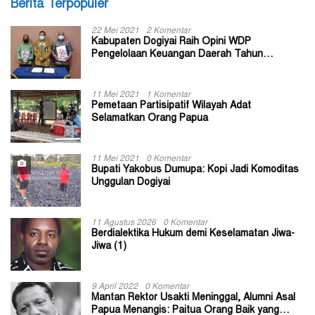
Berita Terpopuler
22 Mei 2021
2 Komentar
Kabupaten Dogiyai Raih Opini WDP
Pengelolaan Keuangan Daerah Tahun
Anggaran 2020
11 Mei 2021
1 Komentar
Pemetaan Partisipatif Wilayah Adat
Selamatkan Orang Papua
11 Mei 2021
0 Komentar
Bupati Yakobus Dumupa: Kopi Jadi Komoditas
Unggulan Dogiyai
11 Agustus 2026
0 Komentar
Berdialektika Hukum demi Keselamatan Jiwa-
Jiwa (1)
9 April 2022
0 Komentar
Mantan Rektor Usakti Meninggal, Alumni Asal
Papua Menangis: Paitua Orang Baik yang