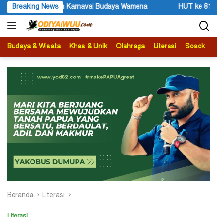
Langsung
ankan Karnaval Budaya Wamena
Breaking News
HUT ke 81 RI dan Pertanyaan
ke
konten
Budaya & Wisata
Khas & Unik
Olahraga
Literasi
Sosok
B
Beranda
Literasi
Literasi