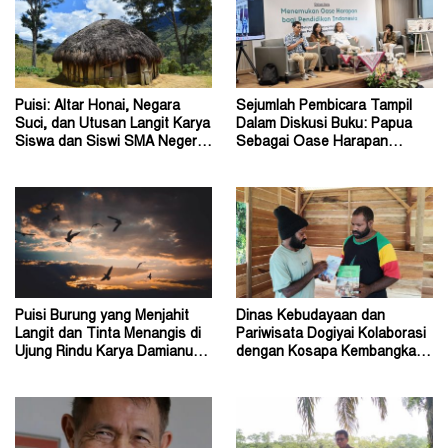
Puisi: Altar Honai, Negara
Sejumlah Pembicara Tampil
Suci, dan Utusan Langit Karya
Dalam Diskusi Buku: Papua
Siswa dan Siswi SMA Negeri 1
Sebagai Oase Harapan
Dogiyai
Pendidikan Indonesia
Puisi Burung yang Menjahit
Dinas Kebudayaan dan
Langit dan Tinta Menangis di
Pariwisata Dogiyai Kolaborasi
Ujung Rindu Karya Damianus
dengan Kosapa Kembangkan
Ose Wotan
Taman Baca