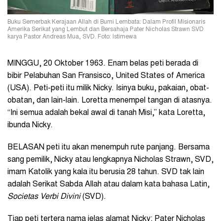
Buku Semerbak Kerajaan Allah di Bumi Lembata: Dalam Profil Misionaris
Amerika Serikat yang Lembut dan Bersahaja Pater Nicholas Strawn SVD
karya Pastor Andreas Mua, SVD. Foto: Istimewa
MINGGU, 20 Oktober 1963. Enam belas peti berada di
bibir Pelabuhan San Fransisco, United States of America
(USA). Peti-peti itu milik Nicky. Isinya buku, pakaian, obat-
obatan, dan lain-lain. Loretta menempel tangan di atasnya.
“Ini semua adalah bekal awal di tanah Misi,” kata Loretta,
ibunda Nicky.
BELASAN peti itu akan menempuh rute panjang. Bersama
sang pemilik, Nicky atau lengkapnya Nicholas Strawn, SVD,
imam Katolik yang kala itu berusia 28 tahun. SVD tak lain
adalah Serikat Sabda Allah atau dalam kata bahasa Latin,
Societas Verbi Divini
(SVD).
Tiap peti tertera nama jelas alamat Nicky: Pater Nicholas