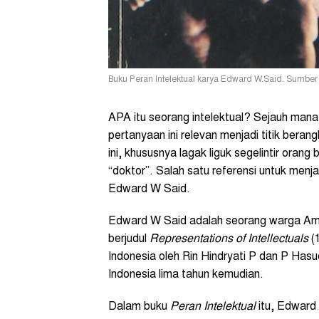
Buku Peran Intelektual karya Edward W.Said. Sumber 
APA itu seorang intelektual? Sejauh man
pertanyaan ini relevan menjadi titik berang
ini, khususnya lagak liguk segelintir orang 
“doktor”. Salah satu referensi untuk men
Edward W Said.
Edward W Said adalah seorang warga Ameri
berjudul
Representations of Intellectuals
(1
Indonesia oleh Rin Hindryati P dan P Hasu
Indonesia lima tahun kemudian.
Dalam buku
Peran Intelektual
itu, Edward