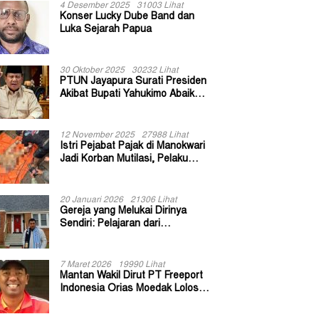
4 Desember 2025
31003 Lihat
Konser Lucky Dube Band dan
Luka Sejarah Papua
30 Oktober 2025
30232 Lihat
PTUN Jayapura Surati Presiden
Akibat Bupati Yahukimo Abaikan
Putusan Gugatan 139 Kepala
Kampung
12 November 2025
27988 Lihat
Istri Pejabat Pajak di Manokwari
Jadi Korban Mutilasi, Pelaku
Diduga Bekas Kuli Bangunan
20 Januari 2026
21306 Lihat
Gereja yang Melukai Dirinya
Sendiri: Pelajaran dari
Keuskupan Bogor
7 Maret 2026
19990 Lihat
Mantan Wakil Dirut PT Freeport
Indonesia Orias Moedak Lolos
Seleksi Administratif Calon ADK
OJK