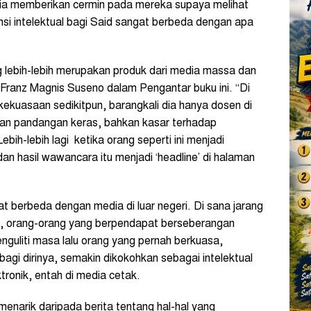
n ia memberikan cermin pada mereka supaya melihat
nsi intelektual bagi Said sangat berbeda dengan apa
ang lebih-lebih merupakan produk dari media massa dan
eh Franz Magnis Suseno dalam Pengantar buku ini. “Di
ekuasaan sedikitpun, barangkali dia hanya dosen di
kan pandangan keras, bahkan kasar terhadap
bih-lebih lagi ketika orang seperti ini menjadi
n hasil wawancara itu menjadi ‘headline’ di halaman
at berbeda dengan media di luar negeri. Di sana jarang
 ini, orang-orang yang berpendapat berseberangan
enguliti masa lalu orang yang pernah berkuasa,
bagi dirinya, semakin dikokohkan sebagai intelektual
tronik, entah di media cetak.
ih menarik daripada berita tentang hal-hal yang