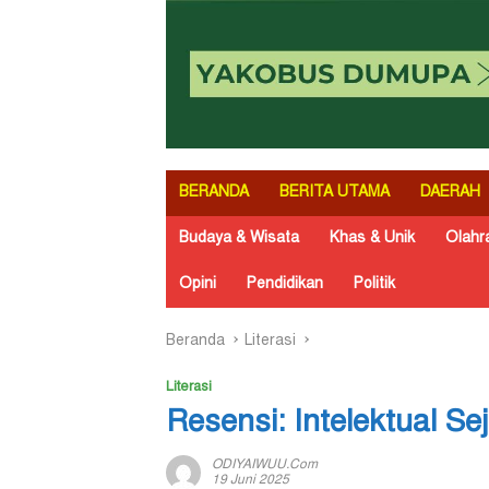
BERANDA
BERITA UTAMA
DAERAH
Budaya & Wisata
Khas & Unik
Olahr
Opini
Pendidikan
Politik
Beranda
Literasi
Literasi
Resensi: Intelektual S
ODIYAIWUU.com
19 Juni 2025