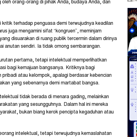
g oleh orang-orang di pihak Anda, budaya Anda, dan
i kritik terhadap penguasa demi terwujudnya keadilan
arus juga mengamini sifat “kongruen”, meminjam
ng disuarakan di ruang publik tercermin dalam dirinya
lai anutan sendiri. Ia tidak omong sembarangan.
utan pertama, tetapi intelektual memperlihatkan
asi bagi kemajuan bangsanya. Kritiknya bagi
 pribadi atau kelompok, apalagi berdasar kebencian
takan yang sebenarnya demi martabat bangsa.
elektual tidak berada di menara gading, melainkan
arakatan yang sesungguhnya. Dalam hal ini mereka
yarakat, bukan biang kerok pencipta kegaduhan atau
seorang intelektual, tetapi terwujudnya kemaslahatan