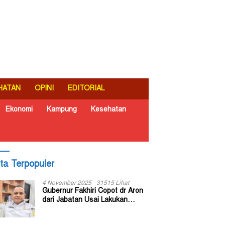
HATAN
OPINI
EDITORIAL
Ekonomi
Kampung
Kesehatan
ita Terpopuler
4 November 2025
31515 Lihat
Gubernur Fakhiri Copot dr Aron
dari Jabatan Usai Lakukan
Inspeksi Mendadak di RSUD Dok
II Jayapura