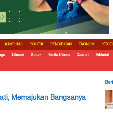
KAMPUNG
POLITIK
PENDIDIKAN
EKONOMI
KESE
aga
Literasi
Sosok
Berita Utama
Daerah
Editorial
Ber
ejati, Memajukan Bangsanya