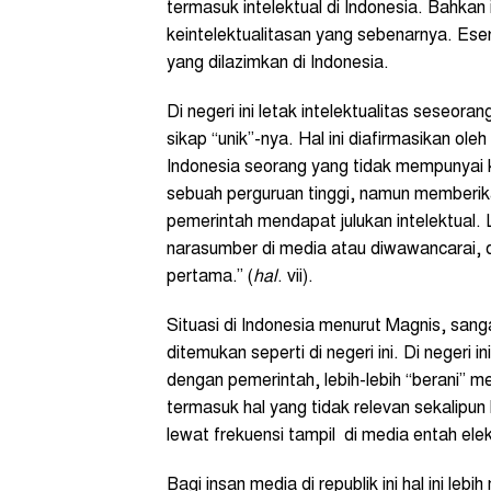
termasuk intelektual di Indonesia. Bahka
keintelektualitasan yang sebenarnya. Ese
yang dilazimkan di Indonesia.
Di negeri ini letak intelektualitas seseor
sikap “unik”-nya. Hal ini diafirmasikan ol
Indonesia seorang yang tidak mempunyai k
sebuah perguruan tinggi, namun memberi
pemerintah mendapat julukan intelektual. Le
narasumber di media atau diwawancarai, da
pertama.” (
hal
. vii).
Situasi di Indonesia menurut Magnis, sang
ditemukan seperti di negeri ini. Di negeri
dengan pemerintah, lebih-lebih “berani” m
termasuk hal yang tidak relevan sekalipun 
lewat frekuensi tampil di media entah elek
Bagi insan media di republik ini hal ini leb