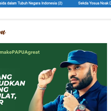
onesia (2)
Sekda Yosua Noak Douw Ingatkan ASN Tolikara T