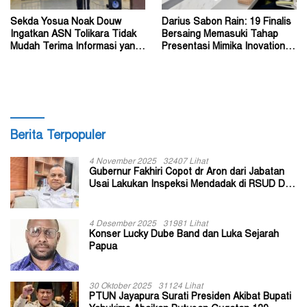
Sekda Yosua Noak Douw
Darius Sabon Rain: 19 Finalis
Ingatkan ASN Tolikara Tidak
Bersaing Memasuki Tahap
Mudah Terima Informasi yang
Presentasi Mimika Inovation
Belum Akurat
Week 2026
Berita Terpopuler
4 November 2025
32407 Lihat
Gubernur Fakhiri Copot dr Aron dari Jabatan
Usai Lakukan Inspeksi Mendadak di RSUD Dok
II Jayapura
4 Desember 2025
31981 Lihat
Konser Lucky Dube Band dan Luka Sejarah
Papua
30 Oktober 2025
31124 Lihat
PTUN Jayapura Surati Presiden Akibat Bupati