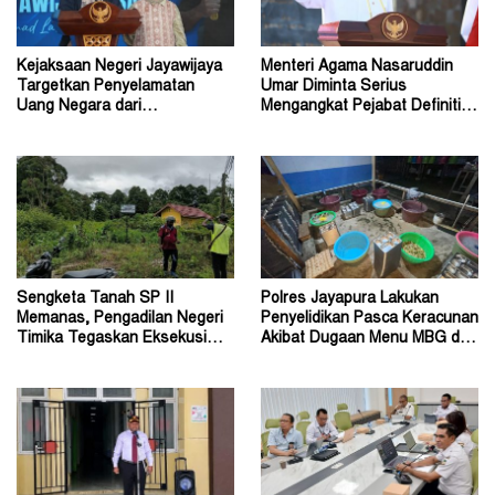
Kejaksaan Negeri Jayawijaya
Menteri Agama Nasaruddin
Targetkan Penyelamatan
Umar Diminta Serius
Uang Negara dari
Mengangkat Pejabat Definitif
Penanganan Perkara Korupsi
Dirjen Bimas Katolik
Sengketa Tanah SP II
Polres Jayapura Lakukan
Memanas, Pengadilan Negeri
Penyelidikan Pasca Keracunan
Timika Tegaskan Eksekusi
Akibat Dugaan Menu MBG di
Bukan Pemeriksaan Ulang
Depapre