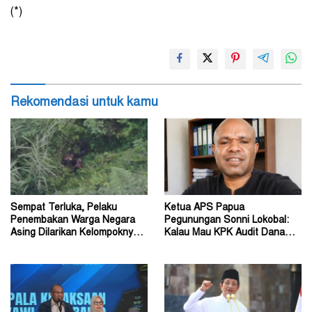
(*)
Rekomendasi untuk kamu
Sempat Terluka, Pelaku
Ketua APS Papua
Penembakan Warga Negara
Pegunungan Sonni Lokobal:
Asing Dilarikan Kelompoknya
Kalau Mau KPK Audit Dana
ke Dalam Hutan
Otsus Seluruh Tanah Papua