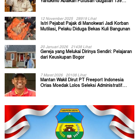
Yahukimo Abaikan Putusan Gugatan 139
Kepala Kampung
12 November 2025
28919 Lihat
Istri Pejabat Pajak di Manokwari Jadi Korban
Mutilasi, Pelaku Diduga Bekas Kuli Bangunan
20 Januari 2026
21438 Lihat
Gereja yang Melukai Dirinya Sendiri: Pelajaran
dari Keuskupan Bogor
7 Maret 2026
20108 Lihat
Mantan Wakil Dirut PT Freeport Indonesia
Orias Moedak Lolos Seleksi Administratif
Calon ADK OJK