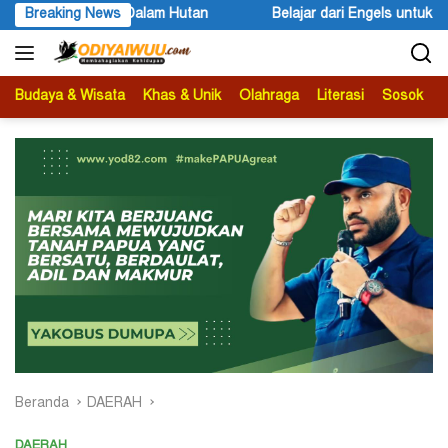
Langsung
Belajar dari Engels untuk Karl Marx
Breaking News
Peace Literacy Papua Ge
ke
konten
Budaya & Wisata
Khas & Unik
Olahraga
Literasi
Sosok
B
Beranda
DAERAH
DAERAH