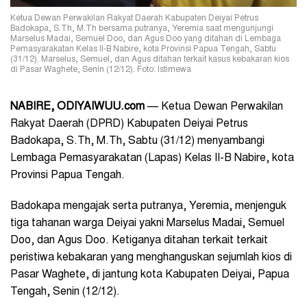
Ketua Dewan Perwakilan Rakyat Daerah Kabupaten Deiyai Petrus
Badokapa, S.Th, M.Th bersama putranya, Yeremia saat mengunjungi
Marselus Madai, Semuel Doo, dan Agus Doo yang ditahan di Lembaga
Pemasyarakatan Kelas II-B Nabire, kota Provinsi Papua Tengah, Sabtu
(31/12). Marselus, Semuel, dan Agus ditahan terkait kasus kebakaran kios
di Pasar Waghete, Senin (12/12). Foto: Istimewa
NABIRE, ODIYAIWUU.com
— Ketua Dewan Perwakilan
Rakyat Daerah (DPRD) Kabupaten Deiyai Petrus
Badokapa, S.Th, M.Th, Sabtu (31/12) menyambangi
Lembaga Pemasyarakatan (Lapas) Kelas II-B Nabire, kota
Provinsi Papua Tengah.
Badokapa mengajak serta putranya, Yeremia, menjenguk
tiga tahanan warga Deiyai yakni Marselus Madai, Semuel
Doo, dan Agus Doo. Ketiganya ditahan terkait terkait
peristiwa kebakaran yang menghanguskan sejumlah kios di
Pasar Waghete, di jantung kota Kabupaten Deiyai, Papua
Tengah, Senin (12/12).