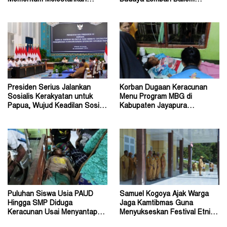
Momentum Melestarikan
Budaya Lembah Baliem
Budaya Warisan Leluhur
Dongkrak UMKM
Presiden Serius Jalankan
Korban Dugaan Keracunan
Sosialis Kerakyatan untuk
Menu Program MBG di
Papua, Wujud Keadilan Sosial
Kabupaten Jayapura
bagi Masyarakat
Diperkirakan Ratusan Orang
Puluhan Siswa Usia PAUD
Samuel Kogoya Ajak Warga
Hingga SMP Diduga
Jaga Kamtibmas Guna
Keracunan Usai Menyantap
Menyukseskan Festival Etnik
Menu Program MBG
Religi dan HUT RI