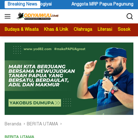
Langsung
giyai
Breaking News
Anggota MRP Papua Pegunungan dan Forum Warga Pap
ke
konten
Budaya & Wisata
Khas & Unik
Olahraga
Literasi
Sosok
B
Beranda
BERITA UTAMA
BERITA UTAMA