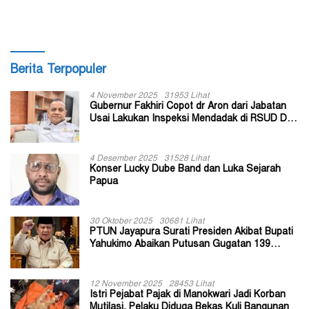
Berita Terpopuler
4 November 2025
31953 Lihat
Gubernur Fakhiri Copot dr Aron dari Jabatan
Usai Lakukan Inspeksi Mendadak di RSUD Dok
II Jayapura
4 Desember 2025
31528 Lihat
Konser Lucky Dube Band dan Luka Sejarah
Papua
30 Oktober 2025
30681 Lihat
PTUN Jayapura Surati Presiden Akibat Bupati
Yahukimo Abaikan Putusan Gugatan 139
Kepala Kampung
12 November 2025
28453 Lihat
Istri Pejabat Pajak di Manokwari Jadi Korban
Mutilasi, Pelaku Diduga Bekas Kuli Bangunan