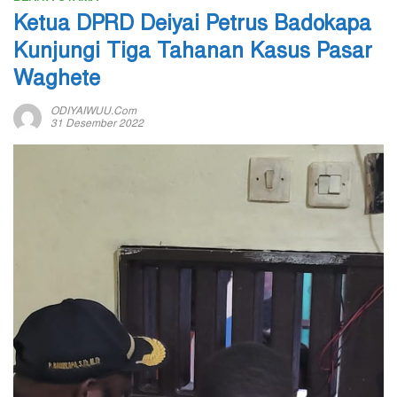
Ketua DPRD Deiyai Petrus Badokapa
Kunjungi Tiga Tahanan Kasus Pasar
Waghete
ODIYAIWUU.com
31 Desember 2022