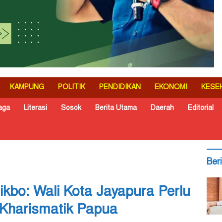
KAMPUNG
POLITIK
PENDIDIKAN
EKONOMI
KESE
aga
Literasi
Sosok
Berita Utama
Daerah
Editorial
Ber
bo: Wali Kota Jayapura Perlu
 Kharismatik Papua