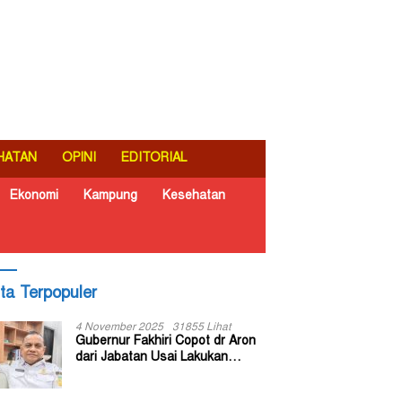
HATAN
OPINI
EDITORIAL
Ekonomi
Kampung
Kesehatan
ita Terpopuler
4 November 2025
31855 Lihat
Gubernur Fakhiri Copot dr Aron
dari Jabatan Usai Lakukan
Inspeksi Mendadak di RSUD Dok
II Jayapura