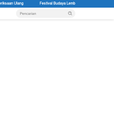
val Budaya Lembah Baliem Resmi Dibuka, Momentum Melestarikan Bud