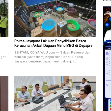
Polres Jayapura Lakukan Penyelidikan Pasca
Keracunan Akibat Dugaan Menu MBG di Depapre
SENTANI, ODIYAIWUU.com — Satuan Reserse dan
geri
Kriminal (Satreskrim) Kepolisian Resor (Polres)
Jayapura bergerak cepat menindaklanjuti…