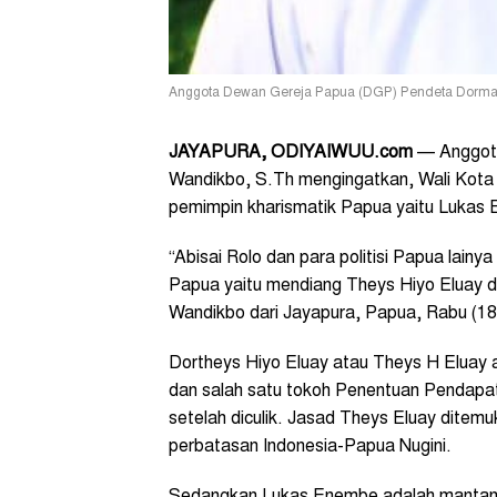
Anggota Dewan Gereja Papua (DGP) Pendeta Dorman
JAYAPURA, ODIYAIWUU.com
— Anggot
Wandikbo, S.Th mengingatkan, Wali Kota Ja
pemimpin kharismatik Papua yaitu Lukas
“Abisai Rolo dan para politisi Papua lainy
Papua yaitu mendiang Theys Hiyo Eluay 
Wandikbo dari Jayapura, Papua, Rabu (18
Dortheys Hiyo Eluay atau Theys H Eluay
dan salah satu tokoh Penentuan Pendapa
setelah diculik. Jasad Theys Eluay ditemu
perbatasan Indonesia-Papua Nugini.
Sedangkan Lukas Enembe adalah mantan bir