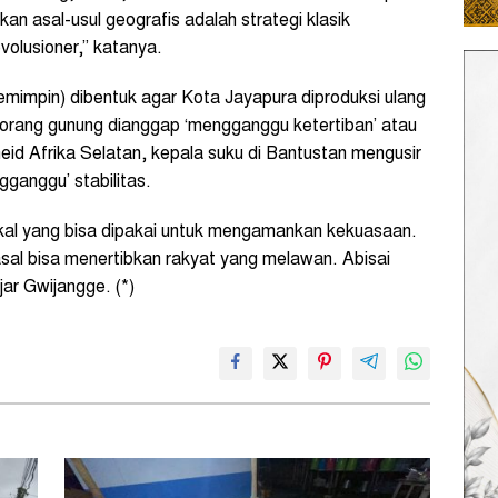
n asal-usul geografis adalah strategi klasik
volusioner,” katanya.
impin) dibentuk agar Kota Jayapura diproduksi ulang
n orang gunung dianggap ‘mengganggu ketertiban’ atau
heid Afrika Selatan, kepala suku di Bantustan mengusir
ganggu’ stabilitas.
lokal yang bisa dipakai untuk mengamankan kekuasaan.
asal bisa menertibkan rakyat yang melawan. Abisai
ar Gwijangge. (*)