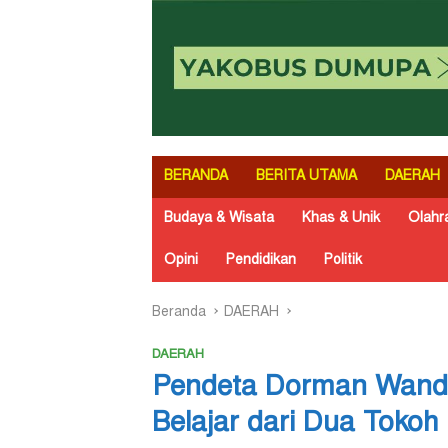
BERANDA
BERITA UTAMA
DAERAH
Budaya & Wisata
Khas & Unik
Olahr
Opini
Pendidikan
Politik
Beranda
DAERAH
DAERAH
Pendeta Dorman Wandik
Belajar dari Dua Tokoh