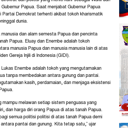
t Gubernur Papua. Saat menjabat Gubernur Papua
isi Partai Demokrat terhenti akibat tokoh kharismatik
ninggal dunia.
a manusia dan alam semesta Papua dan pencinta
 tanah Papua. Eluay dan Enembe adalah tokoh
ara manusia Papua dan manusia manusia lain di atas
n Gereja Injili di Indonesia (GIDI).
dan Lukas Enembe adalah tokoh yang mengutamakan
Papua tanpa membedakan antara gunung dan pantai.
gutamakan kasih, perdamaian, dan menjaga eksistensi
 Papua.
ng mampu melawan setiap sistem penguasa yang
ri, dan harga diri orang Papua di atas tanah Papua.
gi semua politisi politisi di atas tanah Papua demi
ntara pantai dan gunung. Kita tetap satu,” ujar