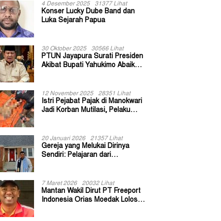
4 Desember 2025
31377 Lihat
Konser Lucky Dube Band dan
Luka Sejarah Papua
30 Oktober 2025
30566 Lihat
PTUN Jayapura Surati Presiden
Akibat Bupati Yahukimo Abaikan
Putusan Gugatan 139 Kepala
Kampung
12 November 2025
28351 Lihat
Istri Pejabat Pajak di Manokwari
Jadi Korban Mutilasi, Pelaku
Diduga Bekas Kuli Bangunan
20 Januari 2026
21357 Lihat
Gereja yang Melukai Dirinya
Sendiri: Pelajaran dari
Keuskupan Bogor
7 Maret 2026
20032 Lihat
Mantan Wakil Dirut PT Freeport
Indonesia Orias Moedak Lolos
Seleksi Administratif Calon ADK
OJK