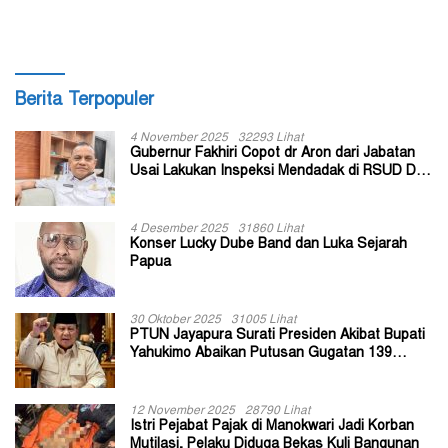
Berita Terpopuler
4 November 2025
32293 Lihat
Gubernur Fakhiri Copot dr Aron dari Jabatan
Usai Lakukan Inspeksi Mendadak di RSUD Dok
II Jayapura
4 Desember 2025
31860 Lihat
Konser Lucky Dube Band dan Luka Sejarah
Papua
30 Oktober 2025
31005 Lihat
PTUN Jayapura Surati Presiden Akibat Bupati
Yahukimo Abaikan Putusan Gugatan 139
Kepala Kampung
12 November 2025
28790 Lihat
Istri Pejabat Pajak di Manokwari Jadi Korban
Mutilasi, Pelaku Diduga Bekas Kuli Bangunan