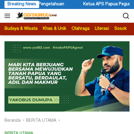
Langsung
Breaking News
Ketua APS Papua Pegunungan Sonni Lokobal: Kalau Mau KPK 
ke
konten
Budaya & Wisata
Khas & Unik
Olahraga
Literasi
Sosok
B
Beranda
BERITA UTAMA
BERITA UTAMA