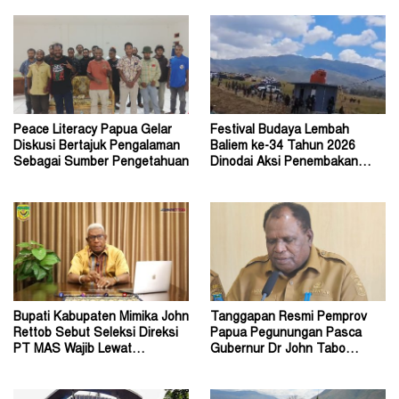
Peace Literacy Papua Gelar
Festival Budaya Lembah
Diskusi Bertajuk Pengalaman
Baliem ke-34 Tahun 2026
Sebagai Sumber Pengetahuan
Dinodai Aksi Penembakan
Oleh Orang Tak Dikenal
Bupati Kabupaten Mimika John
Tanggapan Resmi Pemprov
Rettob Sebut Seleksi Direksi
Papua Pegunungan Pasca
PT MAS Wajib Lewat
Gubernur Dr John Tabo
Mekanisme RUPS
Diadukan ke KPK RI