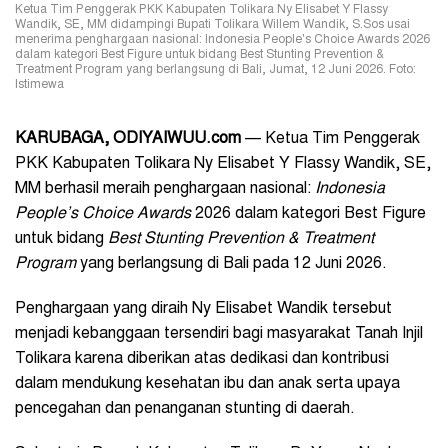
Ketua Tim Penggerak PKK Kabupaten Tolikara Ny Elisabet Y Flassy
Wandik, SE, MM didampingi Bupati Tolikara Willem Wandik, S.Sos usai
menerima penghargaan nasional: Indonesia People's Choice Awards 2026
dalam kategori Best Figure untuk bidang Best Stunting Prevention &
Treatment Program yang berlangsung di Bali, Jumat, 12 Juni 2026. Foto:
Istimewa
KARUBAGA, ODIYAIWUU.com
— Ketua Tim Penggerak
PKK Kabupaten Tolikara Ny Elisabet Y Flassy Wandik, SE,
MM berhasil meraih penghargaan nasional:
Indonesia
People’s Choice Awards
2026 dalam kategori Best Figure
untuk bidang
Best Stunting Prevention & Treatment
Program
yang berlangsung di Bali pada 12 Juni 2026.
Penghargaan yang diraih Ny Elisabet Wandik tersebut
menjadi kebanggaan tersendiri bagi masyarakat Tanah Injil
Tolikara karena diberikan atas dedikasi dan kontribusi
dalam mendukung kesehatan ibu dan anak serta upaya
pencegahan dan penanganan stunting di daerah.