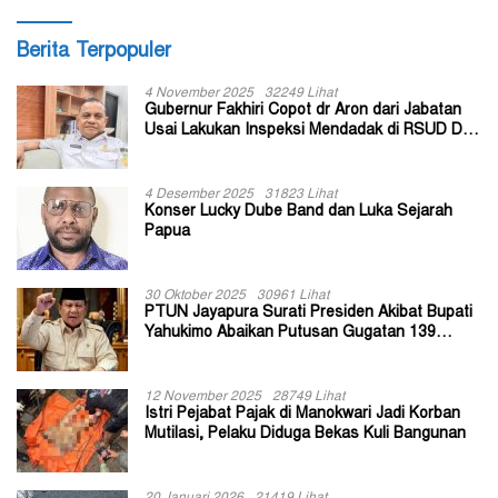
Berita Terpopuler
4 November 2025
32249 Lihat
Gubernur Fakhiri Copot dr Aron dari Jabatan
Usai Lakukan Inspeksi Mendadak di RSUD Dok
II Jayapura
4 Desember 2025
31823 Lihat
Konser Lucky Dube Band dan Luka Sejarah
Papua
30 Oktober 2025
30961 Lihat
PTUN Jayapura Surati Presiden Akibat Bupati
Yahukimo Abaikan Putusan Gugatan 139
Kepala Kampung
12 November 2025
28749 Lihat
Istri Pejabat Pajak di Manokwari Jadi Korban
Mutilasi, Pelaku Diduga Bekas Kuli Bangunan
20 Januari 2026
21419 Lihat