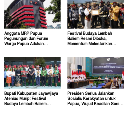
Anggota MRP Papua
Festival Budaya Lembah
Pegunungan dan Forum
Baliem Resmi Dibuka,
Warga Papua Adukan
Momentum Melestarikan
Gubernur John Tabo ke KPK
Budaya Warisan Leluhur
Bupati Kabupaten Jayawijaya
Presiden Serius Jalankan
Atenius Murip: Festival
Sosialis Kerakyatan untuk
Budaya Lembah Baliem
Papua, Wujud Keadilan Sosial
Dongkrak UMKM
bagi Masyarakat