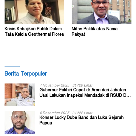
Krisis Kebajikan Publik Dalam
Mitos Politik atas Nama
Tata Kelola Geothermal Flores
Rakyat
Berita Terpopuler
4 November 2025
31720 Lihat
Gubernur Fakhiri Copot dr Aron dari Jabatan
Usai Lakukan Inspeksi Mendadak di RSUD Dok
II Jayapura
4 Desember 2025
31222 Lihat
Konser Lucky Dube Band dan Luka Sejarah
Papua