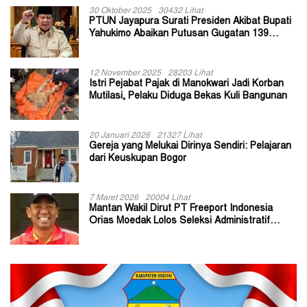
30 Oktober 2025
30432 Lihat
PTUN Jayapura Surati Presiden Akibat Bupati
Yahukimo Abaikan Putusan Gugatan 139
Kepala Kampung
12 November 2025
28203 Lihat
Istri Pejabat Pajak di Manokwari Jadi Korban
Mutilasi, Pelaku Diduga Bekas Kuli Bangunan
20 Januari 2026
21327 Lihat
Gereja yang Melukai Dirinya Sendiri: Pelajaran
dari Keuskupan Bogor
7 Maret 2026
20004 Lihat
Mantan Wakil Dirut PT Freeport Indonesia
Orias Moedak Lolos Seleksi Administratif
Calon ADK OJK