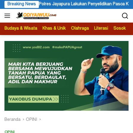
Langsung
 Jayapura Lakukan Penyelidikan Pasca Keracunan Akibat Dugaan Men
Breaking News
ke
konten
Budaya & Wisata
Khas & Unik
Olahraga
Literasi
Sosok
B
Beranda
OPINI
OPINI