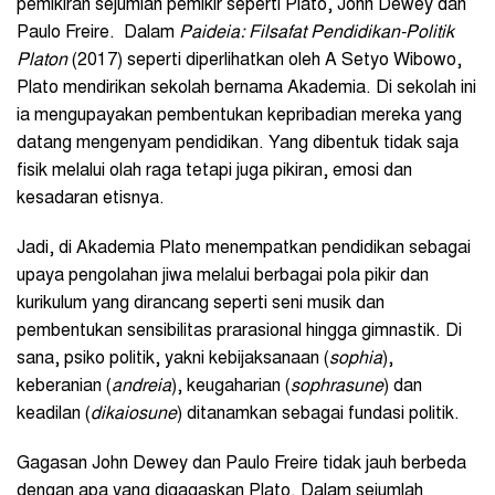
pemikiran sejumlah pemikir seperti Plato, John Dewey dan
Paulo Freire. Dalam
Paideia: Filsafat Pendidikan-Politik
Platon
(2017) seperti diperlihatkan oleh A Setyo Wibowo,
Plato mendirikan sekolah bernama Akademia. Di sekolah ini
ia mengupayakan pembentukan kepribadian mereka yang
datang mengenyam pendidikan. Yang dibentuk tidak saja
fisik melalui olah raga tetapi juga pikiran, emosi dan
kesadaran etisnya.
Jadi, di Akademia Plato menempatkan pendidikan sebagai
upaya pengolahan jiwa melalui berbagai pola pikir dan
kurikulum yang dirancang seperti seni musik dan
pembentukan sensibilitas prarasional hingga gimnastik. Di
sana, psiko politik, yakni kebijaksanaan (
sophia
),
keberanian (
andreia
), keugaharian (
sophrasune
) dan
keadilan (
dikaiosune
) ditanamkan sebagai fundasi politik.
Gagasan John Dewey dan Paulo Freire tidak jauh berbeda
dengan apa yang digagaskan Plato. Dalam sejumlah