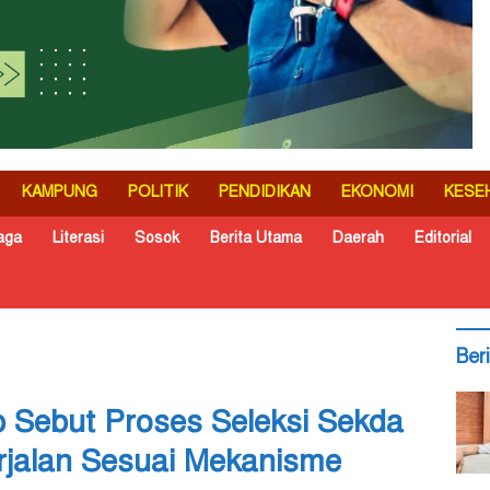
KAMPUNG
POLITIK
PENDIDIKAN
EKONOMI
KESE
aga
Literasi
Sosok
Berita Utama
Daerah
Editorial
Ber
 Sebut Proses Seleksi Sekda
jalan Sesuai Mekanisme