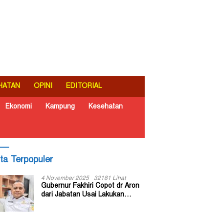
HATAN
OPINI
EDITORIAL
Ekonomi
Kampung
Kesehatan
ita Terpopuler
4 November 2025
32181 Lihat
Gubernur Fakhiri Copot dr Aron
dari Jabatan Usai Lakukan
Inspeksi Mendadak di RSUD Dok
II Jayapura