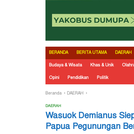
BERANDA
BERITA UTAMA
DAERAH
Budaya & Wisata
Khas & Unik
Olahr
Opini
Pendidikan
Politik
Beranda
DAERAH
DAERAH
Wasuok Demianus Siep
Papua Pegunungan Ber