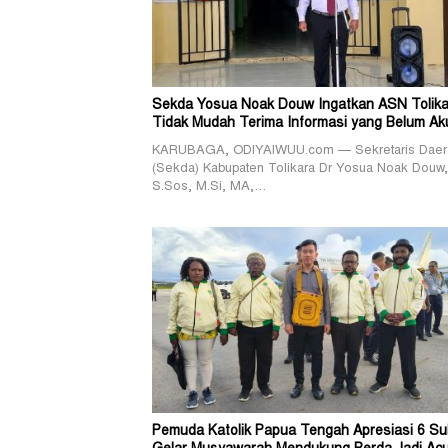
Sekda Yosua Noak Douw Ingatkan ASN Tolika
Tidak Mudah Terima Informasi yang Belum Ak
KARUBAGA, ODIYAIWUU.com — Sekretaris Daer
(Sekda) Kabupaten Tolikara Dr Yosua Noak Douw,
S.Sos, M.Si, MA,…
Pemuda Katolik Papua Tengah Apresiasi 6 Su