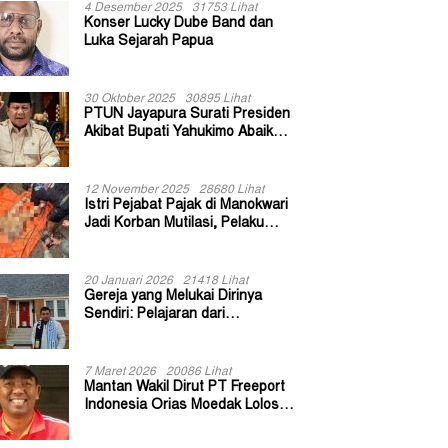
4 Desember 2025
31753 Lihat
Konser Lucky Dube Band dan
Luka Sejarah Papua
30 Oktober 2025
30895 Lihat
PTUN Jayapura Surati Presiden
Akibat Bupati Yahukimo Abaikan
Putusan Gugatan 139 Kepala
Kampung
12 November 2025
28680 Lihat
Istri Pejabat Pajak di Manokwari
Jadi Korban Mutilasi, Pelaku
Diduga Bekas Kuli Bangunan
20 Januari 2026
21418 Lihat
Gereja yang Melukai Dirinya
Sendiri: Pelajaran dari
Keuskupan Bogor
7 Maret 2026
20086 Lihat
Mantan Wakil Dirut PT Freeport
Indonesia Orias Moedak Lolos
Seleksi Administratif Calon ADK
OJK