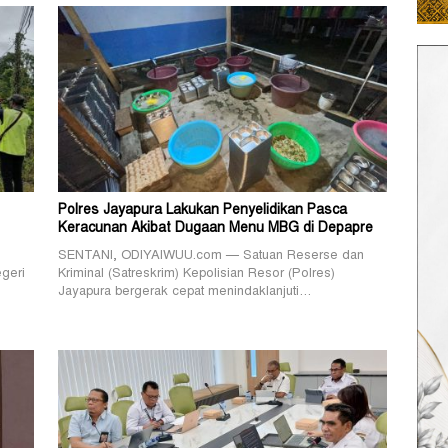
Polres Jayapura Lakukan Penyelidikan Pasca
Keracunan Akibat Dugaan Menu MBG di Depapre
SENTANI, ODIYAIWUU.com — Satuan Reserse dan
geri
Kriminal (Satreskrim) Kepolisian Resor (Polres)
Jayapura bergerak cepat menindaklanjuti…