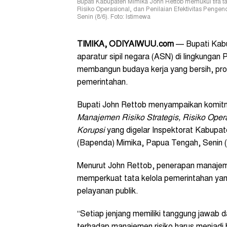
Bupati Kabupaten Mimika John Rettob memukul tifa ta
Risiko Operasional, dan Penilaian Efektivitas Penge
Senin (8/6). Foto: Istimewa
TIMIKA, ODIYAIWUU.com
— Bupati Kabu
aparatur sipil negara (ASN) di lingkunga
membangun budaya kerja yang bersih, prof
pemerintahan.
Bupati John Rettob menyampaikan komit
Manajemen Risiko Strategis, Risiko Opera
Korupsi
yang digelar Inspektorat Kabupa
(Bapenda) Mimika, Papua Tengah, Senin (
Menurut John Rettob, penerapan manajeme
memperkuat tata kelola pemerintahan yang
pelayanan publik.
“Setiap jenjang memiliki tanggung jawab 
terhadap manajemen risiko harus menjadi b