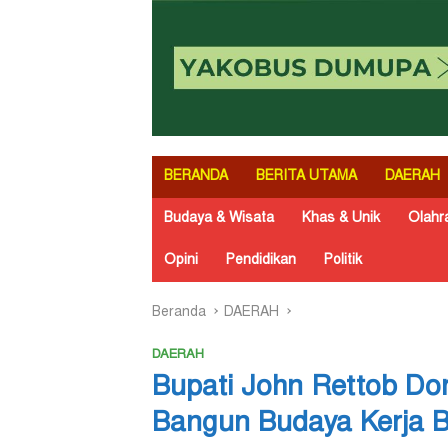
BERANDA
BERITA UTAMA
DAERAH
Budaya & Wisata
Khas & Unik
Olahr
Opini
Pendidikan
Politik
Beranda
DAERAH
DAERAH
Bupati John Rettob D
Bangun Budaya Kerja Be