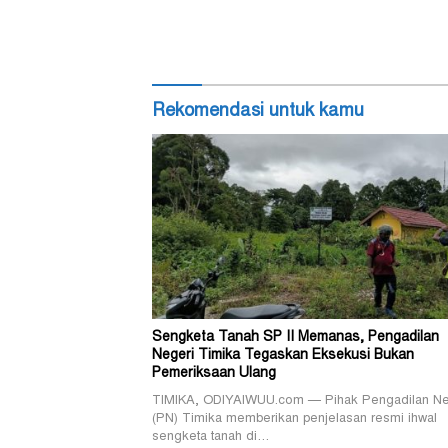
Rekomendasi untuk kamu
Sengketa Tanah SP II Memanas, Pengadilan
Negeri Timika Tegaskan Eksekusi Bukan
Pemeriksaan Ulang
TIMIKA, ODIYAIWUU.com — Pihak Pengadilan Ne
(PN) Timika memberikan penjelasan resmi ihwal
sengketa tanah di…