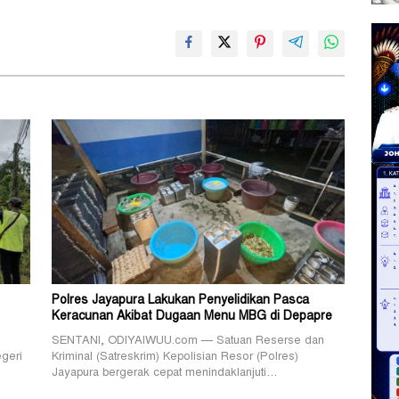
Polres Jayapura Lakukan Penyelidikan Pasca
Keracunan Akibat Dugaan Menu MBG di Depapre
SENTANI, ODIYAIWUU.com — Satuan Reserse dan
geri
Kriminal (Satreskrim) Kepolisian Resor (Polres)
Jayapura bergerak cepat menindaklanjuti…