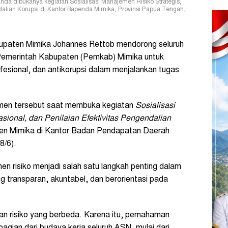
nda dibukanya kegiatan Sosialisasi Manajemen Risiko Strategis,
ndalian Korupsi di Kantor Bapenda Mimika, Provinsi Papua Tengah,
paten Mimika Johannes Rettob mendorong seluruh
n Pemerintah Kabupaten (Pemkab) Mimika untuk
esional, dan antikorupsi dalam menjalankan tugas
men tersebut saat membuka kegiatan
Sosialisasi
sional, dan Penilaian Efektivitas Pengendalian
ten Mimika di Kantor Badan Pendapatan Daerah
8/6).
n risiko menjadi salah satu langkah penting dalam
 transparan, akuntabel, dan berorientasi pada
dan risiko yang berbeda. Karena itu, pemahaman
agian dari budaya kerja seluruh ASN, mulai dari