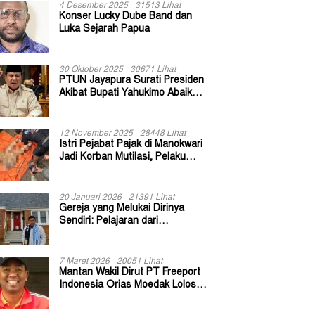
4 Desember 2025
31513 Lihat
Konser Lucky Dube Band dan
Luka Sejarah Papua
30 Oktober 2025
30671 Lihat
PTUN Jayapura Surati Presiden
Akibat Bupati Yahukimo Abaikan
Putusan Gugatan 139 Kepala
Kampung
12 November 2025
28448 Lihat
Istri Pejabat Pajak di Manokwari
Jadi Korban Mutilasi, Pelaku
Diduga Bekas Kuli Bangunan
20 Januari 2026
21391 Lihat
Gereja yang Melukai Dirinya
Sendiri: Pelajaran dari
Keuskupan Bogor
7 Maret 2026
20051 Lihat
Mantan Wakil Dirut PT Freeport
Indonesia Orias Moedak Lolos
Seleksi Administratif Calon ADK
OJK