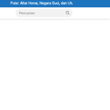
a Suci, dan Utusan Langit Karya Siswa dan Siswi SMA Negeri 1 Dogiyai