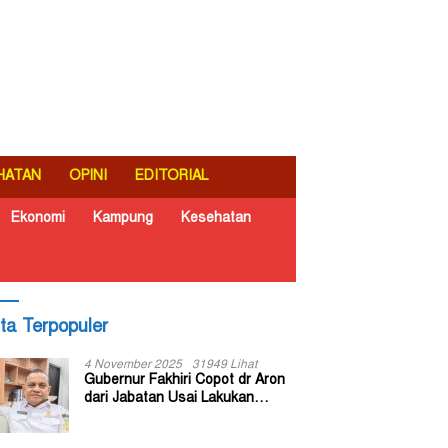
HATAN
OPINI
EDITORIAL
Ekonomi
Kampung
Kesehatan
ita Terpopuler
4 November 2025
31949 Lihat
Gubernur Fakhiri Copot dr Aron
dari Jabatan Usai Lakukan
Inspeksi Mendadak di RSUD Dok
II Jayapura