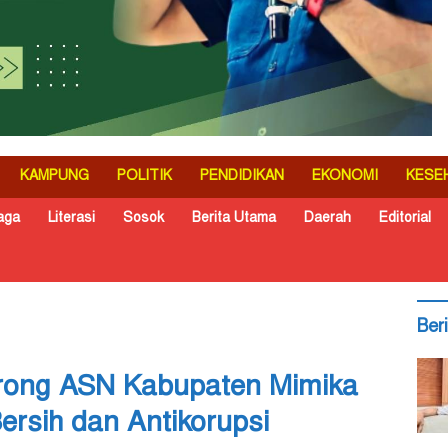
KAMPUNG
POLITIK
PENDIDIKAN
EKONOMI
KESE
aga
Literasi
Sosok
Berita Utama
Daerah
Editorial
Ber
orong ASN Kabupaten Mimika
rsih dan Antikorupsi