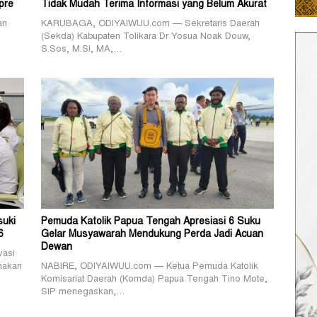
pre
Tidak Mudah Terima Informasi yang Belum Akurat
an
KARUBAGA, ODIYAIWUU.com — Sekretaris Daerah
(Sekda) Kabupaten Tolikara Dr Yosua Noak Douw,
S.Sos, M.Si, MA,…
suki
Pemuda Katolik Papua Tengah Apresiasi 6 Suku
6
Gelar Musyawarah Mendukung Perda Jadi Acuan
Dewan
vasi
nakan
NABIRE, ODIYAIWUU.com — Ketua Pemuda Katolik
Komisariat Daerah (Komda) Papua Tengah Tino Mote,
SIP menegaskan,…