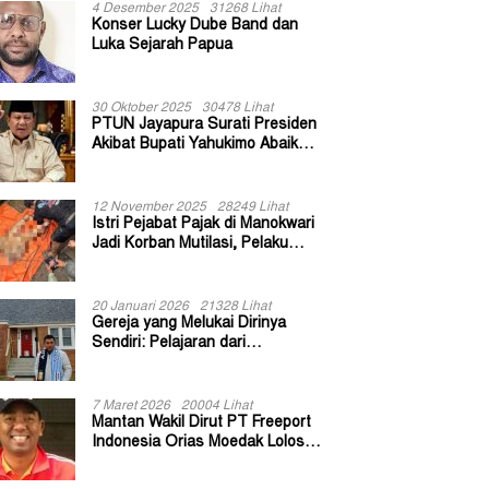
4 Desember 2025
31268 Lihat
Konser Lucky Dube Band dan
Luka Sejarah Papua
30 Oktober 2025
30478 Lihat
PTUN Jayapura Surati Presiden
Akibat Bupati Yahukimo Abaikan
Putusan Gugatan 139 Kepala
Kampung
12 November 2025
28249 Lihat
Istri Pejabat Pajak di Manokwari
Jadi Korban Mutilasi, Pelaku
Diduga Bekas Kuli Bangunan
20 Januari 2026
21328 Lihat
Gereja yang Melukai Dirinya
Sendiri: Pelajaran dari
Keuskupan Bogor
7 Maret 2026
20004 Lihat
Mantan Wakil Dirut PT Freeport
Indonesia Orias Moedak Lolos
Seleksi Administratif Calon ADK
OJK