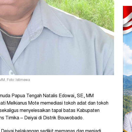
MM. Foto: Istimewa
 muda Papua Tengah Natalis Edowai, SE, MM
ati Melkianus Mote memediasi tokoh adat dan tokoh
sekaligus menyelesaikan tapal batas Kabupaten
ns Timika – Deiyai di Distrik Bouwobado.
n Deiyai belakangan sedikit memanas dan menjadi