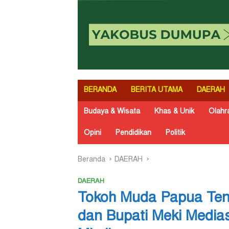
BERANDA
BERITA UTAMA
DAERAH
Budaya & Wisata
Khas & Unik
Olahr
Opini
Pendidikan
Politik
Beranda
DAERAH
DAERAH
Tokoh Muda Papua Ten
dan Bupati Meki Medias