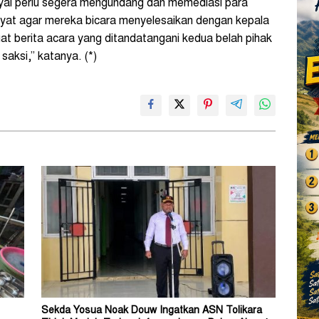
eiyai perlu segera mengundang dan memediasi para
layat agar mereka bicara menyelesaikan dengan kepala
at berita acara yang ditandatangani kedua belah pihak
aksi,” katanya. (*)
Sekda Yosua Noak Douw Ingatkan ASN Tolikara