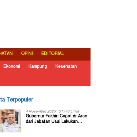
HATAN
OPINI
EDITORIAL
Ekonomi
Kampung
Kesehatan
ita Terpopuler
4 November 2025
31770 Lihat
Gubernur Fakhiri Copot dr Aron
dari Jabatan Usai Lakukan
Inspeksi Mendadak di RSUD Dok
II Jayapura