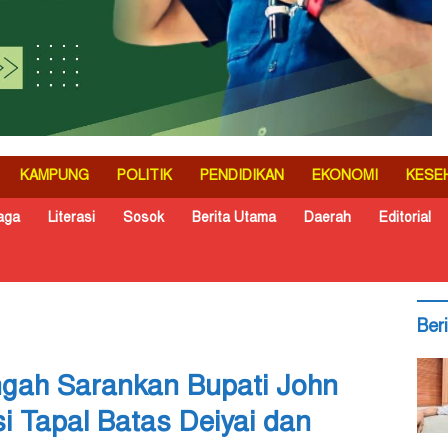
KAMPUNG
POLITIK
PENDIDIKAN
EKONOMI
KESE
aga
Literasi
Sosok
Berita Utama
Daerah
Editorial
Ber
gah Sarankan Bupati John
i Tapal Batas Deiyai dan