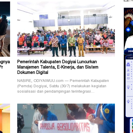
ngnya
Pemerintah Kabupaten Dogiyai Luncurkan
Pr
Manajemen Talenta, E-Kinerja, dan Sistem
Dokumen Digital
NABIRE, ODIYAIWUU.com — Pemerintah Kabupaten
(Pemda) Dogiyai, Sabtu (30/7) melakukan kegiatan
sosialisasi dan pendampingan terintegrasi…