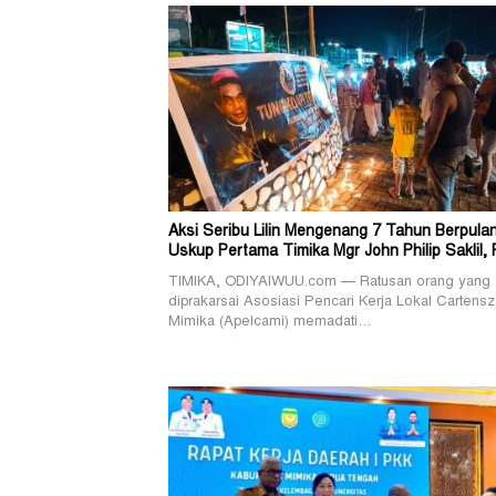
Aksi Seribu Lilin Mengenang 7 Tahun Berpula
Uskup Pertama Timika Mgr John Philip Saklil, 
TIMIKA, ODIYAIWUU.com — Ratusan orang yang
diprakarsai Asosiasi Pencari Kerja Lokal Cartensz
Mimika (Apelcami) memadati…