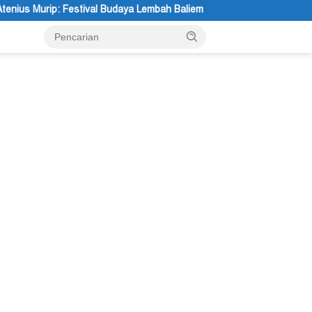
daya Lembah Baliem Dongkrak UMKM
Etika Kebajikan