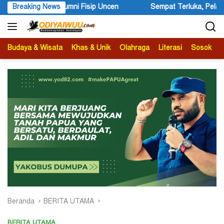
Langsung
i Fisip Uncen
Breaking News
Sempat Terluka, Pelaku Penembakan Warga Ne
ke
konten
Budaya & Wisata
Khas & Unik
Olahraga
Literasi
Sosok
B
Beranda
BERITA UTAMA
BERITA UTAMA