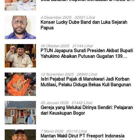
Usai Lakukan Inspeksi Mendadak di RSUD Dok
II Jayapura
4 Desember 2025
32001 Lihat
Konser Lucky Dube Band dan Luka Sejarah
Papua
30 Oktober 2025
31144 Lihat
PTUN Jayapura Surati Presiden Akibat Bupati
Yahukimo Abaikan Putusan Gugatan 139
Kepala Kampung
12 November 2025
28940 Lihat
Istri Pejabat Pajak di Manokwari Jadi Korban
Mutilasi, Pelaku Diduga Bekas Kuli Bangunan
20 Januari 2026
21442 Lihat
Gereja yang Melukai Dirinya Sendiri: Pelajaran
dari Keuskupan Bogor
7 Maret 2026
20110 Lihat
Mantan Wakil Dirut PT Freeport Indonesia