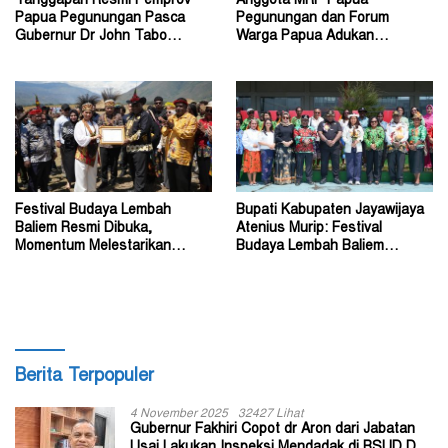
Tanggapan Resmi Pemprov
Anggota MRP Papua
Papua Pegunungan Pasca
Pegunungan dan Forum
Gubernur Dr John Tabo
Warga Papua Adukan
Diadukan ke KPK RI
Gubernur John Tabo ke KPK
Festival Budaya Lembah
Bupati Kabupaten Jayawijaya
Baliem Resmi Dibuka,
Atenius Murip: Festival
Momentum Melestarikan
Budaya Lembah Baliem
Budaya Warisan Leluhur
Dongkrak UMKM
Berita Terpopuler
4 November 2025
32427 Lihat
Gubernur Fakhiri Copot dr Aron dari Jabatan