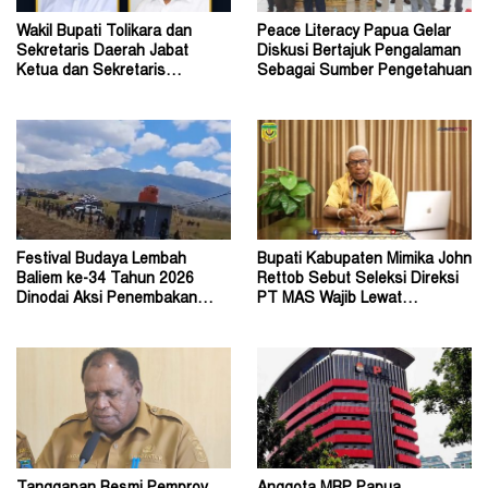
Wakil Bupati Tolikara dan
Peace Literacy Papua Gelar
Sekretaris Daerah Jabat
Diskusi Bertajuk Pengalaman
Ketua dan Sekretaris
Sebagai Sumber Pengetahuan
Keluarga Alumni Fisip Uncen
Festival Budaya Lembah
Bupati Kabupaten Mimika John
Baliem ke-34 Tahun 2026
Rettob Sebut Seleksi Direksi
Dinodai Aksi Penembakan
PT MAS Wajib Lewat
Oleh Orang Tak Dikenal
Mekanisme RUPS