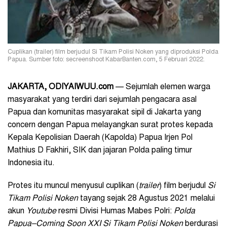
Cuplikan (trailer) film berjudul Si Tikam Polisi Noken yang diproduksi Polda
Papua. Sumber foto: secreenshoot KabarBanten.com, 5 Februari 2022.
JAKARTA, ODIYAIWUU.com
— Sejumlah elemen warga
masyarakat yang terdiri dari sejumlah pengacara asal
Papua dan komunitas masyarakat sipil di Jakarta yang
concern dengan Papua melayangkan surat protes kepada
Kepala Kepolisian Daerah (Kapolda) Papua Irjen Pol
Mathius D Fakhiri, SIK dan jajaran Polda paling timur
Indonesia itu.
Protes itu muncul menyusul cuplikan (
trailer
) film berjudul
Si
Tikam Polisi Noken
tayang sejak 28 Agustus 2021 melalui
akun
Youtube
resmi Divisi Humas Mabes Polri:
Polda
Papua–Coming Soon XXI Si Tikam Polisi Noken
berdurasi