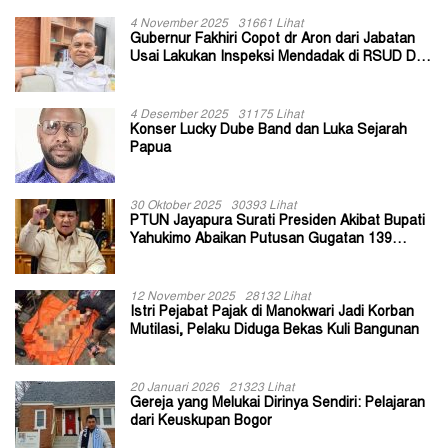
4 November 2025
31661 Lihat
Gubernur Fakhiri Copot dr Aron dari Jabatan
Usai Lakukan Inspeksi Mendadak di RSUD Dok
II Jayapura
4 Desember 2025
31175 Lihat
Konser Lucky Dube Band dan Luka Sejarah
Papua
30 Oktober 2025
30393 Lihat
PTUN Jayapura Surati Presiden Akibat Bupati
Yahukimo Abaikan Putusan Gugatan 139
Kepala Kampung
12 November 2025
28132 Lihat
Istri Pejabat Pajak di Manokwari Jadi Korban
Mutilasi, Pelaku Diduga Bekas Kuli Bangunan
20 Januari 2026
21323 Lihat
Gereja yang Melukai Dirinya Sendiri: Pelajaran
dari Keuskupan Bogor