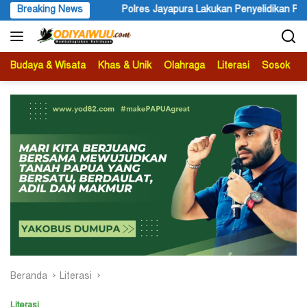
Langsung
res Jayapura Lakukan Penyelidikan Pasca Keracunan Akibat Dugaan
Breaking News
ke
konten
Budaya & Wisata
Khas & Unik
Olahraga
Literasi
Sosok
B
Beranda
Literasi
Literasi