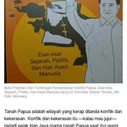
Buku Prabowo dan Tantangan Penyelesaian Konflik Papua: Esai-esai
Sejarah, Politik, Hak Asasi Manusia karya Dr Socratez Sofyan Yoman, MA.
Foto: Istimewa
Tanah Papua adalah wilayah yang kerap dilanda konflik dan
kekerasan. Konflik dan kekerasan itu —kalau mau jujur—
terjadi sejak Irian Jaya (nama tanah Papua saat itu) resmi