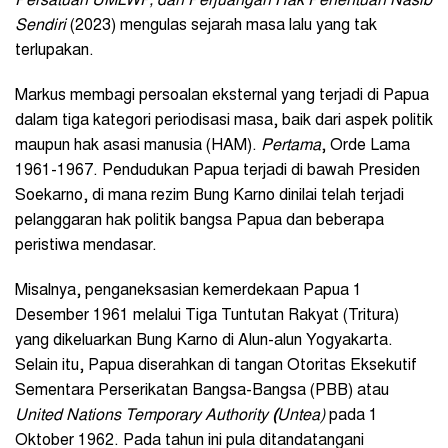
Persatuan UMLWP, dan Perjuangan Hak Penentuan Nasib
Sendiri
(2023) mengulas sejarah masa lalu yang tak
terlupakan.
Markus membagi persoalan eksternal yang terjadi di Papua
dalam tiga kategori periodisasi masa, baik dari aspek politik
maupun hak asasi manusia (HAM).
Pertama
, Orde Lama
1961-1967. Pendudukan Papua terjadi di bawah Presiden
Soekarno, di mana rezim Bung Karno dinilai telah terjadi
pelanggaran hak politik bangsa Papua dan beberapa
peristiwa mendasar.
Misalnya, penganeksasian kemerdekaan Papua 1
Desember 1961 melalui Tiga Tuntutan Rakyat (Tritura)
yang dikeluarkan Bung Karno di Alun-alun Yogyakarta.
Selain itu, Papua diserahkan di tangan
Otoritas Eksekutif
Sementara Perserikatan Bangsa-Bangsa
(PBB) atau
United Nations Temporary Authority
(
Untea)
pada 1
Oktober 1962. Pada tahun ini pula ditandatangani