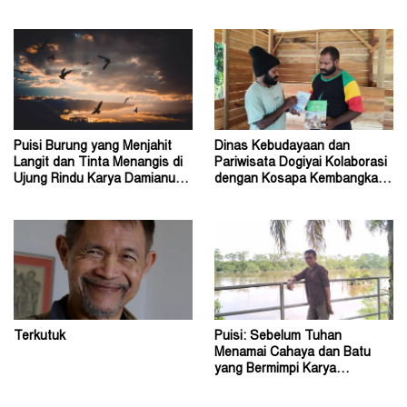
Dogiyai
Pendidikan Indonesia
Puisi Burung yang Menjahit
Dinas Kebudayaan dan
Langit dan Tinta Menangis di
Pariwisata Dogiyai Kolaborasi
Ujung Rindu Karya Damianus
dengan Kosapa Kembangkan
Ose Wotan
Taman Baca
Terkutuk
Puisi: Sebelum Tuhan
Menamai Cahaya dan Batu
yang Bermimpi Karya
Damianus Ose Wotan