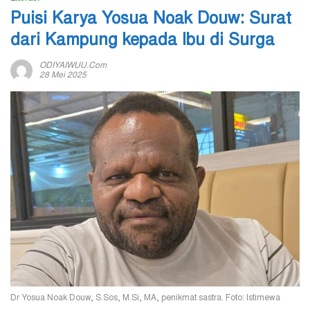
Puisi Karya Yosua Noak Douw: Surat
dari Kampung kepada Ibu di Surga
ODIYAIWUU.com
28 Mei 2025
Dr Yosua Noak Douw, S.Sos, M.Si, MA, penikmat sastra. Foto: Istimewa