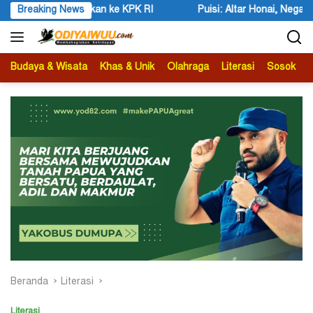
Langsung
an ke KPK RI
Breaking News
Puisi: Altar Honai, Negara Suci, dan Utusan 
ke
konten
Budaya & Wisata
Khas & Unik
Olahraga
Literasi
Sosok
B
Beranda
Literasi
Literasi