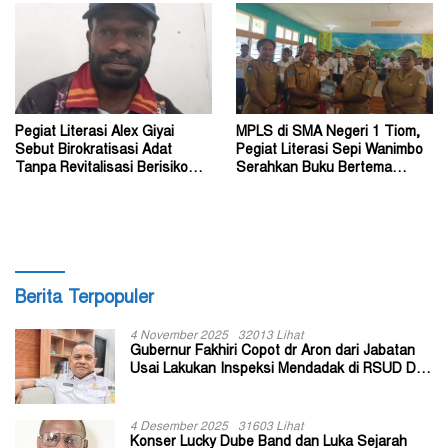
Pegiat Literasi Alex Giyai
MPLS di SMA Negeri 1 Tiom,
Sebut Birokratisasi Adat
Pegiat Literasi Sepi Wanimbo
Tanpa Revitalisasi Berisiko
Serahkan Buku Bertema
Sekadar Simbol
Papua
Berita Terpopuler
4 November 2025
32013 Lihat
Gubernur Fakhiri Copot dr Aron dari Jabatan
Usai Lakukan Inspeksi Mendadak di RSUD Dok
II Jayapura
4 Desember 2025
31603 Lihat
Konser Lucky Dube Band dan Luka Sejarah