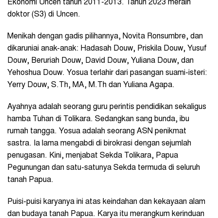
Ekonomi Uncen tahun 2011-2013. Tahun 2023 meraih
doktor (S3) di Uncen.
Menikah dengan gadis pilihannya, Novita Ronsumbre, dan
dikaruniai anak-anak: Hadasah Douw, Priskila Douw, Yusuf
Douw, Beruriah Douw, David Douw, Yuliana Douw, dan
Yehoshua Douw. Yosua terlahir dari pasangan suami-isteri:
Yerry Douw, S.Th, MA, M.Th dan Yuliana Agapa.
Ayahnya adalah seorang guru perintis pendidikan sekaligus
hamba Tuhan di Tolikara. Sedangkan sang bunda, ibu
rumah tangga. Yosua adalah seorang ASN penikmat
sastra. Ia lama mengabdi di birokrasi dengan sejumlah
penugasan. Kini, menjabat Sekda Tolikara, Papua
Pegunungan dan satu-satunya Sekda termuda di seluruh
tanah Papua.
Puisi-puisi karyanya ini atas keindahan dan kekayaan alam
dan budaya tanah Papua.
Karya itu merangkum kerinduan