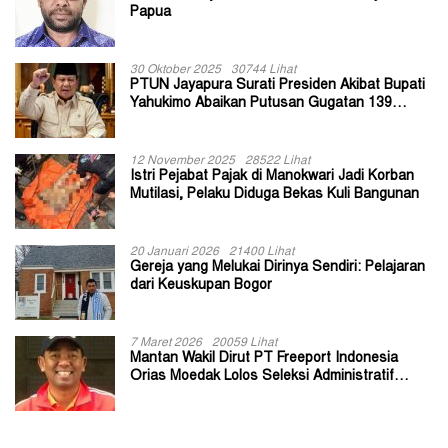
Papua
30 Oktober 2025
30744 Lihat
PTUN Jayapura Surati Presiden Akibat Bupati
Yahukimo Abaikan Putusan Gugatan 139
Kepala Kampung
12 November 2025
28522 Lihat
Istri Pejabat Pajak di Manokwari Jadi Korban
Mutilasi, Pelaku Diduga Bekas Kuli Bangunan
20 Januari 2026
21400 Lihat
Gereja yang Melukai Dirinya Sendiri: Pelajaran
dari Keuskupan Bogor
7 Maret 2026
20059 Lihat
Mantan Wakil Dirut PT Freeport Indonesia
Orias Moedak Lolos Seleksi Administratif
Calon ADK OJK