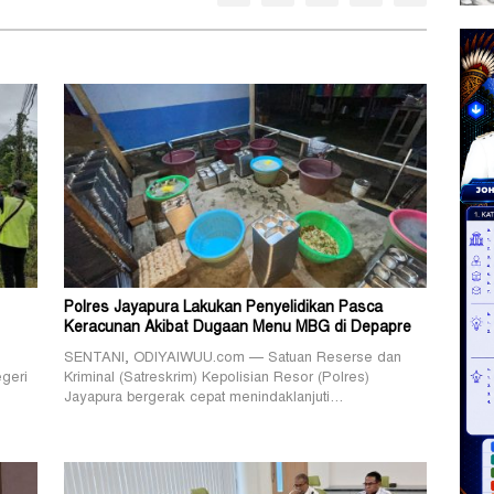
Polres Jayapura Lakukan Penyelidikan Pasca
Keracunan Akibat Dugaan Menu MBG di Depapre
SENTANI, ODIYAIWUU.com — Satuan Reserse dan
geri
Kriminal (Satreskrim) Kepolisian Resor (Polres)
Jayapura bergerak cepat menindaklanjuti…