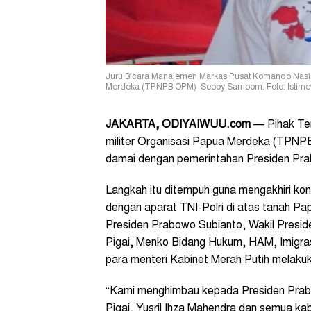
Juru Bicara Manajemen Markas Pusat Komando Nasio
Merdeka (TPNPB OPM) Sebby Sambom. Foto: Istim
JAKARTA, ODIYAIWUU.com
— Pihak Te
militer Organisasi Papua Merdeka (TPNP
damai dengan pemerintahan Presiden Pra
Langkah itu ditempuh guna mengakhiri kon
dengan aparat TNI-Polri di atas tanah P
Presiden Prabowo Subianto, Wakil Presi
Pigai, Menko Bidang Hukum, HAM, Imigras
para menteri Kabinet Merah Putih melaku
“Kami menghimbau kepada Presiden Prabo
Pigai, Yusril Ihza Mahendra dan semua ka