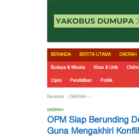
BERANDA
BERITA UTAMA
DAERAH
Budaya & Wisata
Khas & Unik
Olahr
Opini
Pendidikan
Politik
Beranda
DAERAH
DAERAH
OPM Siap Berunding D
Guna Mengakhiri Konfli