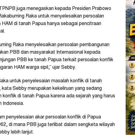
TPNPB juga menegaskan kepada Presiden Prabowo
 Rakabuming Raka untuk menyelesaikan persoalan
 HAM di tanah Papua hanya sebagai pencitraan
nal.
buming Raka menyelesaikan persoalan pembangunan
akan PBB dan masyarakat Internasional kepada
jungan PBB ke tanah Papua terkait persoalan konflik
garan HAM warga sipil,” ujar Sebby.
ka untuk penyelesaian masalah konflik di tanah
kata Sebby merupakan kekeliruan yang sedang
 konflik di tanah Papua karena ada sejarah yang harus
h Indonesia.
am penyelesaian akar persoalan konflik di Papua
2, di mana PBB juga terlibat dalam sengketa wilayah
by lebih lanjut.