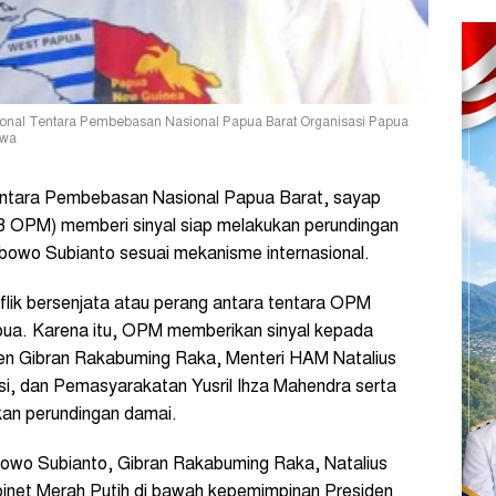
nal Tentara Pembebasan Nasional Papua Barat Organisasi Papua
ewa
ntara Pembebasan Nasional Papua Barat, sayap
B OPM) memberi sinyal siap melakukan perundingan
bowo Subianto sesuai mekanisme internasional.
flik bersenjata atau perang antara tentara OPM
apua. Karena itu, OPM memberikan sinyal kepada
den Gibran Rakabuming Raka, Menteri HAM Natalius
i, dan Pemasyarakatan Yusril Ihza Mahendra serta
kan perundingan damai.
wo Subianto, Gibran Rakabuming Raka, Natalius
binet Merah Putih di bawah kepemimpinan Presiden