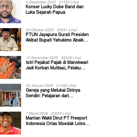
4 Desember 2025
31355 Lihat
Konser Lucky Dube Band dan
Luka Sejarah Papua
30 Oktober 2025
30541 Lihat
PTUN Jayapura Surati Presiden
Akibat Bupati Yahukimo Abaikan
Putusan Gugatan 139 Kepala
Kampung
12 November 2025
28328 Lihat
Istri Pejabat Pajak di Manokwari
Jadi Korban Mutilasi, Pelaku
Diduga Bekas Kuli Bangunan
20 Januari 2026
21348 Lihat
Gereja yang Melukai Dirinya
Sendiri: Pelajaran dari
Keuskupan Bogor
7 Maret 2026
20024 Lihat
Mantan Wakil Dirut PT Freeport
Indonesia Orias Moedak Lolos
Seleksi Administratif Calon ADK
OJK