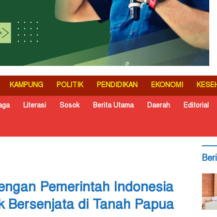
KAMPUNG
POLITIK
PENDIDIKAN
EKONOMI
KESE
aga
Literasi
Sosok
Berita Utama
Daerah
Editorial
Ber
engan Pemerintah Indonesia
k Bersenjata di Tanah Papua