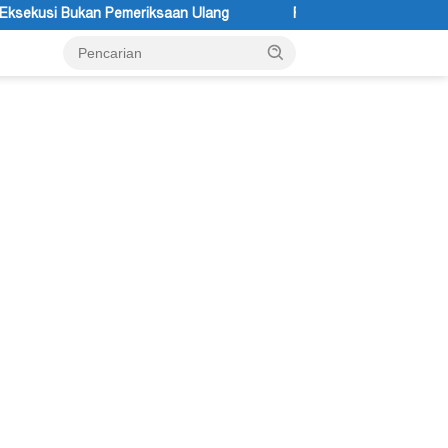
n Ulang
Festival Budaya Lembah Baliem Resmi Dibuka, Mom