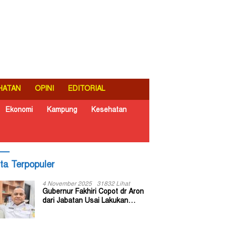
HATAN
OPINI
EDITORIAL
Ekonomi
Kampung
Kesehatan
ita Terpopuler
4 November 2025
31832 Lihat
Gubernur Fakhiri Copot dr Aron
dari Jabatan Usai Lakukan
Inspeksi Mendadak di RSUD Dok
II Jayapura