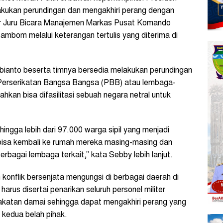
ukan perundingan dan mengakhiri perang dengan
ujar Juru Bicara Manajemen Markas Pusat Komando
om melalui keterangan tertulis yang diterima di
bianto beserta timnya bersedia melakukan perundingan
 Perserikatan Bangsa Bangsa (PBB) atau lembaga-
ahkan bisa difasilitasi sebuah negara netral untuk
ingga lebih dari 97.000 warga sipil yang menjadi
 bisa kembali ke rumah mereka masing-masing dan
bagai lembaga terkait,” kata Sebby lebih lanjut.
an konflik bersenjata mengungsi di berbagai daerah di
rus disertai penarikan seluruh personel militer
akatan damai sehingga dapat mengakhiri perang yang
a kedua belah pihak.