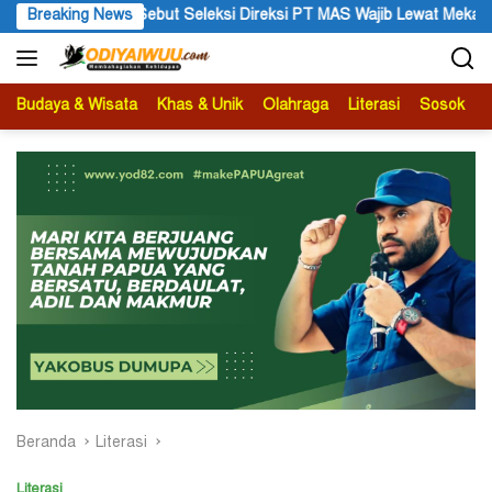
Langsung
eksi Direksi PT MAS Wajib Lewat Mekanisme RUPS
Breaking News
Tanggapa
ke
konten
Budaya & Wisata
Khas & Unik
Olahraga
Literasi
Sosok
B
Beranda
Literasi
Literasi