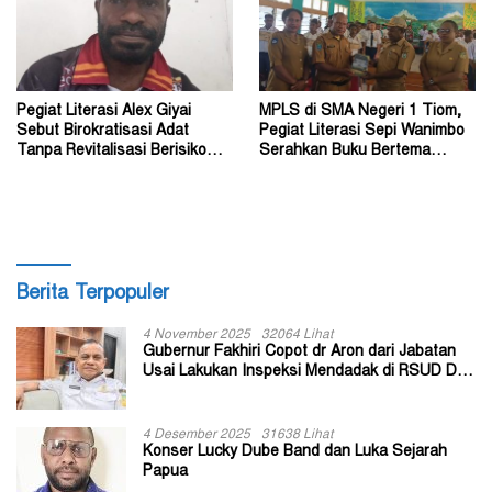
Pegiat Literasi Alex Giyai
MPLS di SMA Negeri 1 Tiom,
Sebut Birokratisasi Adat
Pegiat Literasi Sepi Wanimbo
Tanpa Revitalisasi Berisiko
Serahkan Buku Bertema
Sekadar Simbol
Papua
Berita Terpopuler
4 November 2025
32064 Lihat
Gubernur Fakhiri Copot dr Aron dari Jabatan
Usai Lakukan Inspeksi Mendadak di RSUD Dok
II Jayapura
4 Desember 2025
31638 Lihat
Konser Lucky Dube Band dan Luka Sejarah
Papua