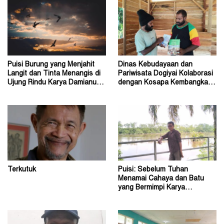
Puisi Burung yang Menjahit
Dinas Kebudayaan dan
Langit dan Tinta Menangis di
Pariwisata Dogiyai Kolaborasi
Ujung Rindu Karya Damianus
dengan Kosapa Kembangkan
Ose Wotan
Taman Baca
Terkutuk
Puisi: Sebelum Tuhan
Menamai Cahaya dan Batu
yang Bermimpi Karya
Damianus Ose Wotan