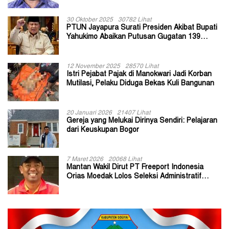
30 Oktober 2025
30782 Lihat
PTUN Jayapura Surati Presiden Akibat Bupati
Yahukimo Abaikan Putusan Gugatan 139
Kepala Kampung
12 November 2025
28570 Lihat
Istri Pejabat Pajak di Manokwari Jadi Korban
Mutilasi, Pelaku Diduga Bekas Kuli Bangunan
20 Januari 2026
21407 Lihat
Gereja yang Melukai Dirinya Sendiri: Pelajaran
dari Keuskupan Bogor
7 Maret 2026
20068 Lihat
Mantan Wakil Dirut PT Freeport Indonesia
Orias Moedak Lolos Seleksi Administratif
Calon ADK OJK