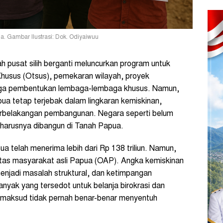
 Gambar Ilustrasi: Dok. Odiyaiwuu
 pusat silih berganti meluncurkan program untuk
usus (Otsus), pemekaran wilayah, proyek
ngga pembentukan lembaga-lembaga khusus. Namun,
pua tetap terjebak dalam lingkaran kemiskinan,
terbelakangan pembangunan. Negara seperti belum
harusnya dibangun di Tanah Papua.
a telah menerima lebih dari Rp 138 triliun. Namun,
litas masyarakat asli Papua (OAP). Angka kemiskinan
menjadi masalah struktural, dan ketimpangan
nyak yang tersedot untuk belanja birokrasi dan
dimaksud tidak pernah benar-benar menyentuh