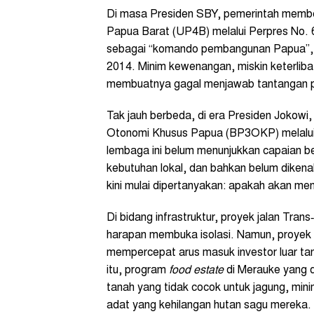
Di masa Presiden SBY, pemerintah memb
Papua Barat (UP4B) melalui Perpres No.
sebagai “komando pembangunan Papua”, 
2014. Minim kewenangan, miskin keterlibat
membuatnya gagal menjawab tantangan
Tak jauh berbeda, di era Presiden Jokow
Otonomi Khusus Papua (BP3OKP) melalui r
lembaga ini belum menunjukkan capaian be
kebutuhan lokal, dan bahkan belum dikena
kini mulai dipertanyakan: apakah akan me
Di bidang infrastruktur, proyek jalan Tra
harapan membuka isolasi. Namun, proyek i
mempercepat arus masuk investor luar t
itu, program
food estate
di Merauke yang di
tanah yang tidak cocok untuk jagung, mi
adat yang kehilangan hutan sagu mereka.