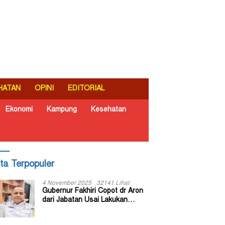
HATAN
OPINI
EDITORIAL
Ekonomi
Kampung
Kesehatan
ita Terpopuler
4 November 2025
32141 Lihat
Gubernur Fakhiri Copot dr Aron
dari Jabatan Usai Lakukan
Inspeksi Mendadak di RSUD Dok
II Jayapura