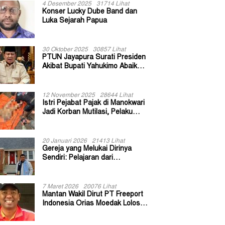
4 Desember 2025
31714 Lihat
Konser Lucky Dube Band dan
Luka Sejarah Papua
30 Oktober 2025
30857 Lihat
PTUN Jayapura Surati Presiden
Akibat Bupati Yahukimo Abaikan
Putusan Gugatan 139 Kepala
Kampung
12 November 2025
28644 Lihat
Istri Pejabat Pajak di Manokwari
Jadi Korban Mutilasi, Pelaku
Diduga Bekas Kuli Bangunan
20 Januari 2026
21413 Lihat
Gereja yang Melukai Dirinya
Sendiri: Pelajaran dari
Keuskupan Bogor
7 Maret 2026
20076 Lihat
Mantan Wakil Dirut PT Freeport
Indonesia Orias Moedak Lolos
Seleksi Administratif Calon ADK
OJK