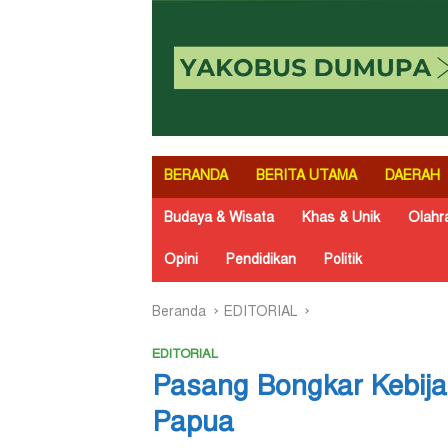
BERANDA
BERITA UTAMA
DAERAH
Budaya & Wisata
Khas & Unik
Olahr
Opini
Pendidikan
Politik
Beranda
EDITORIAL
EDITORIAL
Pasang Bongkar Kebij
Papua