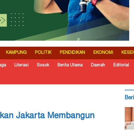
KAMPUNG
POLITIK
PENDIDIKAN
EKONOMI
KESE
aga
Literasi
Sosok
Berita Utama
Daerah
Editorial
Ber
akan Jakarta Membangun