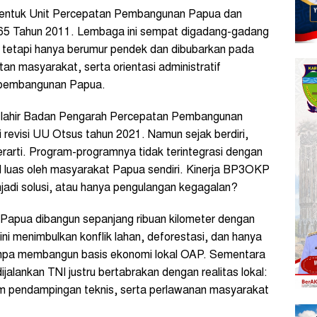
entuk Unit Percepatan Pembangunan Papua dan
 65 Tahun 2011. Lembaga ini sempat digadang-gadang
tetapi hanya berumur pendek dan dibubarkan pada
an masyarakat, serta orientasi administratif
 pembangunan Papua.
i, lahir Badan Pengarah Percepatan Pembangunan
evisi UU Otsus tahun 2021. Namun sejak berdiri,
rarti. Program-programnya tidak terintegrasi dengan
l luas oleh masyarakat Papua sendiri. Kinerja BP3OKP
njadi solusi, atau hanya pengulangan kegagalan?
ns‑Papua dibangun sepanjang ribuan kilometer dengan
ni menimbulkan konflik lahan, deforestasi, dan hanya
anpa membangun basis ekonomi lokal OAP. Sementara
jalankan TNI justru bertabrakan dengan realitas lokal:
nim pendampingan teknis, serta perlawanan masyarakat