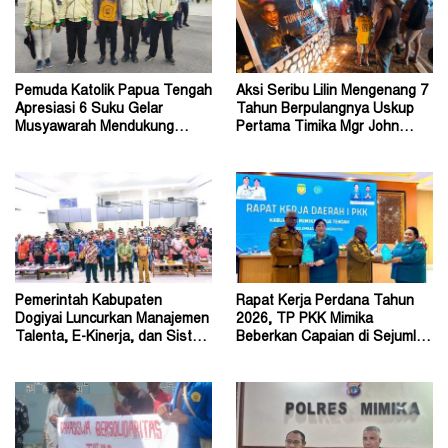
Pemuda Katolik Papua Tengah
Aksi Seribu Lilin Mengenang 7
Apresiasi 6 Suku Gelar
Tahun Berpulangnya Uskup
Musyawarah Mendukung
Pertama Timika Mgr John
Perda Jadi Acuan Dewan
Philip Saklil, Pr
Pemerintah Kabupaten
Rapat Kerja Perdana Tahun
Dogiyai Luncurkan Manajemen
2026, TP PKK Mimika
Talenta, E-Kinerja, dan Sistem
Beberkan Capaian di Sejumlah
Dokumen Digital
Sektor Strategis