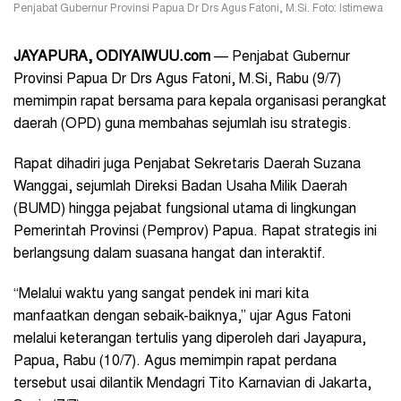
Penjabat Gubernur Provinsi Papua Dr Drs Agus Fatoni, M.Si. Foto: Istimewa
JAYAPURA, ODIYAIWUU.com
— Penjabat Gubernur
Provinsi Papua
Dr Drs Agus Fatoni, M.Si
, Rabu (9/7)
memimpin rapat bersama para kepala organisasi perangkat
daerah (OPD) guna membahas sejumlah isu strategis.
Rapat dihadiri juga Penjabat Sekretaris Daerah Suzana
Wanggai, sejumlah Direksi Badan Usaha Milik Daerah
(BUMD) hingga pejabat fungsional utama di lingkungan
Pemerintah Provinsi (Pemprov) Papua. Rapat strategis ini
berlangsung dalam suasana hangat dan interaktif.
“Melalui waktu yang sangat pendek ini mari kita
manfaatkan dengan sebaik-baiknya,” ujar Agus Fatoni
melalui keterangan tertulis yang diperoleh dari Jayapura,
Papua, Rabu (10/7). Agus memimpin rapat perdana
tersebut usai dilantik Mendagri Tito Karnavian di Jakarta,