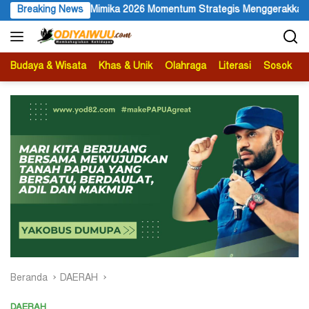
Langsung
tum Strategis Menggerakkan Ekonomi Warga
Breaking News
Membuka Omnis
ke
konten
Budaya & Wisata
Khas & Unik
Olahraga
Literasi
Sosok
B
Beranda
DAERAH
DAERAH