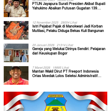
30 Oktober 2025
30308 Lihat
PTUN Jayapura Surati Presiden Akibat Bupati
Yahukimo Abaikan Putusan Gugatan 139
Kepala Kampung
12 November 2025
28054 Lihat
Istri Pejabat Pajak di Manokwari Jadi Korban
Mutilasi, Pelaku Diduga Bekas Kuli Bangunan
20 Januari 2026
21314 Lihat
Gereja yang Melukai Dirinya Sendiri: Pelajaran
dari Keuskupan Bogor
7 Maret 2026
19995 Lihat
Mantan Wakil Dirut PT Freeport Indonesia
Orias Moedak Lolos Seleksi Administratif
Calon ADK OJK