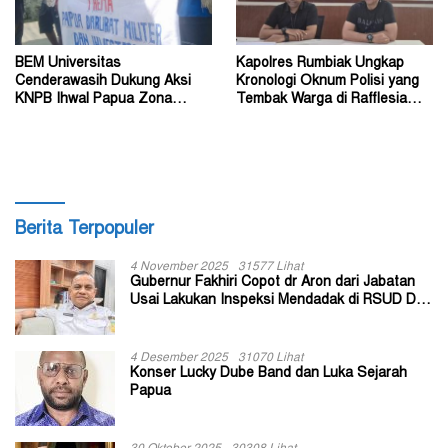
BEM Universitas
Kapolres Rumbiak Ungkap
Cenderawasih Dukung Aksi
Kronologi Oknum Polisi yang
KNPB Ihwal Papua Zona
Tembak Warga di Rafflesia
Darurat Militer dan
Residence Timika
Kemanusiaan
Berita Terpopuler
4 November 2025
31577 Lihat
Gubernur Fakhiri Copot dr Aron dari Jabatan
Usai Lakukan Inspeksi Mendadak di RSUD Dok
II Jayapura
4 Desember 2025
31070 Lihat
Konser Lucky Dube Band dan Luka Sejarah
Papua