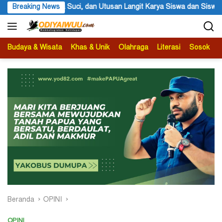
Langsung
tusan Langit Karya Siswa dan Siswi SMA Negeri 1 Dogiyai
Breaking News
Ang
ke
konten
Budaya & Wisata
Khas & Unik
Olahraga
Literasi
Sosok
B
Beranda
OPINI
OPINI