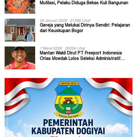
Mutilasi, Pelaku Diduga Bekas Kuli Bangunan
20 Januari 2026
21396 Lihat
Gereja yang Melukai Dirinya Sendiri: Pelajaran
dari Keuskupan Bogor
7 Maret 2026
20054 Lihat
Mantan Wakil Dirut PT Freeport Indonesia
Orias Moedak Lolos Seleksi Administratif
Calon ADK OJK