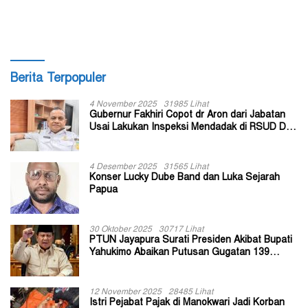
Berita Terpopuler
4 November 2025
31985 Lihat
Gubernur Fakhiri Copot dr Aron dari Jabatan
Usai Lakukan Inspeksi Mendadak di RSUD Dok
II Jayapura
4 Desember 2025
31565 Lihat
Konser Lucky Dube Band dan Luka Sejarah
Papua
30 Oktober 2025
30717 Lihat
PTUN Jayapura Surati Presiden Akibat Bupati
Yahukimo Abaikan Putusan Gugatan 139
Kepala Kampung
12 November 2025
28485 Lihat
Istri Pejabat Pajak di Manokwari Jadi Korban