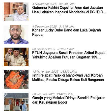
4 November 2025
32340 Lihat
Gubernur Fakhiri Copot dr Aron dari Jabatan
Usai Lakukan Inspeksi Mendadak di RSUD Dok
II Jayapura
4 Desember 2025
31910 Lihat
Konser Lucky Dube Band dan Luka Sejarah
Papua
30 Oktober 2025
31055 Lihat
PTUN Jayapura Surati Presiden Akibat Bupati
Yahukimo Abaikan Putusan Gugatan 139
Kepala Kampung
12 November 2025
28839 Lihat
Istri Pejabat Pajak di Manokwari Jadi Korban
Mutilasi, Pelaku Diduga Bekas Kuli Bangunan
20 Januari 2026
21429 Lihat
Gereja yang Melukai Dirinya Sendiri: Pelajaran
dari Keuskupan Bogor