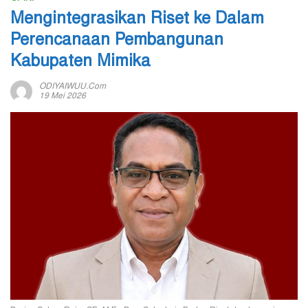
Mengintegrasikan Riset ke Dalam
Perencanaan Pembangunan
Kabupaten Mimika
ODIYAIWUU.com
19 Mei 2026