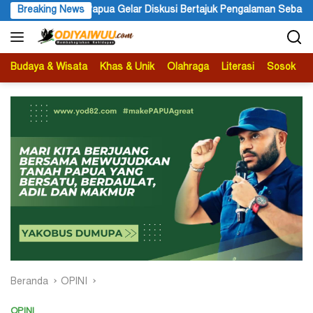
Langsung
kusi Bertajuk Pengalaman Sebagai Sumber Pengetahuan
Breaking News
Ketu
ke
konten
Budaya & Wisata
Khas & Unik
Olahraga
Literasi
Sosok
B
Beranda
OPINI
OPINI