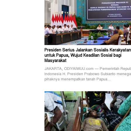
Presiden Serius Jalankan Sosialis Kerakyatan
untuk Papua, Wujud Keadilan Sosial bagi
Masyarakat
JAKARTA, ODIYAIWUU.com — Pemerintah Repub
Indonesia H. Presiden Prabowo Subianto menega
pihaknya menempatkan tanah Papua…