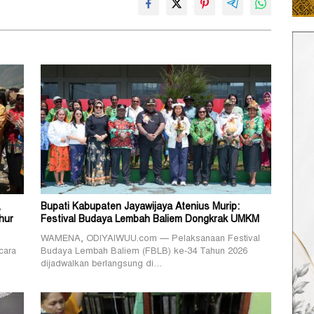
,
Bupati Kabupaten Jayawijaya Atenius Murip:
hur
Festival Budaya Lembah Baliem Dongkrak UMKM
WAMENA, ODIYAIWUU.com — Pelaksanaan Festival
cara
Budaya Lembah Baliem (FBLB) ke-34 Tahun 2026
dijadwalkan berlangsung di…