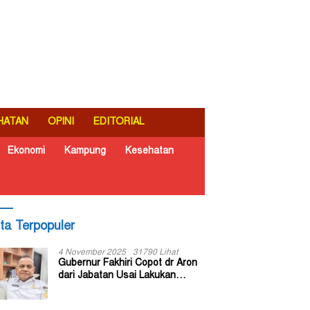
HATAN
OPINI
EDITORIAL
Ekonomi
Kampung
Kesehatan
ita Terpopuler
4 November 2025
31790 Lihat
Gubernur Fakhiri Copot dr Aron
dari Jabatan Usai Lakukan
Inspeksi Mendadak di RSUD Dok
II Jayapura