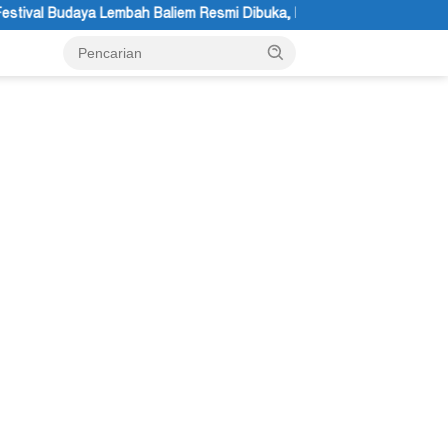
esmi Dibuka, Momentum Melestarikan Budaya Warisan Leluhur