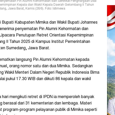
 penyematan Pin Alumni Kehormatan dan Sertifikat Penghargaan usai
epemimpinan Kepala dan Wakil Kepala Daerah Gelombang II Tahun
g, Jawa Barat, Kamis (26/6). Foto: Istimewa
 Bupati Kabupaten Mimika dan Wakil Bupati Johannes
enerima penyematan Pin Alumni Kehormatan dan
 Upacara Penutupan Retret Orientasi Kepemimpinan
g II Tahun 2025 di Kampus Institut Pemerintahan
aten Sumedang, Jawa Barat.
ematkan langsung Pin Alumni Kehormatan kepada
nuel, orang nomor satu dan dua Mimika. Sedangkan
ng Wakil Menteri Dalam Negeri Republik Indonesia Bima
ai pukul 17.30 WIB dan diikuti 86 kepala dan wakil
 hari mengikuti retret di IPDN ia memperoleh banyak
g berasal dari 31 kementerian dan lembaga. Materi
t program-program pelayanan publik di Mimika seperti