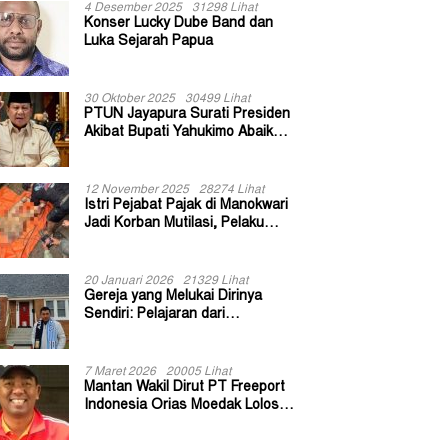
4 Desember 2025
31298 Lihat
Konser Lucky Dube Band dan
Luka Sejarah Papua
30 Oktober 2025
30499 Lihat
PTUN Jayapura Surati Presiden
Akibat Bupati Yahukimo Abaikan
Putusan Gugatan 139 Kepala
Kampung
12 November 2025
28274 Lihat
Istri Pejabat Pajak di Manokwari
Jadi Korban Mutilasi, Pelaku
Diduga Bekas Kuli Bangunan
20 Januari 2026
21329 Lihat
Gereja yang Melukai Dirinya
Sendiri: Pelajaran dari
Keuskupan Bogor
7 Maret 2026
20005 Lihat
Mantan Wakil Dirut PT Freeport
Indonesia Orias Moedak Lolos
Seleksi Administratif Calon ADK
OJK