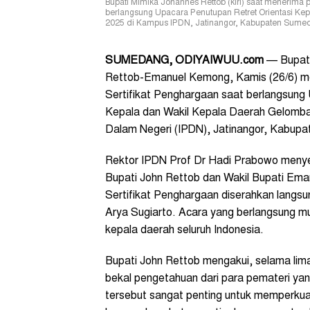
Bupati Mimika Johannes Rettob (kiri) saat menerima
berlangsung Upacara Penutupan Retret Orientasi K
2025 di Kampus IPDN, Jatinangor, Kabupaten Sumedan
SUMEDANG, ODIYAIWUU.com
— Bupati
Rettob-Emanuel Kemong, Kamis (26/6) m
Sertifikat Penghargaan saat berlangsung
Kepala dan Wakil Kepala Daerah Gelomban
Dalam Negeri (IPDN), Jatinangor, Kabup
Rektor IPDN Prof Dr Hadi Prabowo meny
Bupati John Rettob dan Wakil Bupati Ema
Sertifikat Penghargaan diserahkan langsu
Arya Sugiarto. Acara yang berlangsung mul
kepala daerah seluruh Indonesia.
Bupati John Rettob mengakui, selama lima
bekal pengetahuan dari para pemateri yan
tersebut sangat penting untuk memperkua