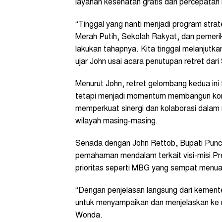
layanan kesehatan gratis dan percepatan b
“Tinggal yang nanti menjadi program strat
Merah Putih, Sekolah Rakyat, dan pemerik
lakukan tahapnya. Kita tinggal melanjutk
ujar John usai acara penutupan retret da
Menurut John, retret gelombang kedua ini
tetapi menjadi momentum membangun kone
memperkuat sinergi dan kolaborasi dala
wilayah masing-masing.
Senada dengan John Rettob, Bupati Punc
pemahaman mendalam terkait visi-misi P
prioritas seperti MBG yang sempat menuai
“Dengan penjelasan langsung dari kemente
untuk menyampaikan dan menjelaskan ke m
Wonda.