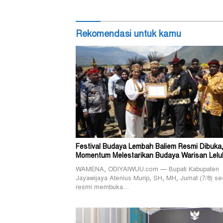
Rekomendasi untuk kamu
Festival Budaya Lembah Baliem Resmi Dibuka
Momentum Melestarikan Budaya Warisan Lelu
WAMENA, ODIYAIWUU.com — Bupati Kabupaten
Jayawijaya Atenius Murip, SH, MH, Jumat (7/8) se
resmi membuka…