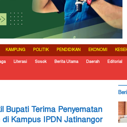
KAMPUNG
POLITIK
PENDIDIKAN
EKONOMI
KESE
aga
Literasi
Sosok
Berita Utama
Daerah
Editorial
Ber
il Bupati Terima Penyematan
 di Kampus IPDN Jatinangor