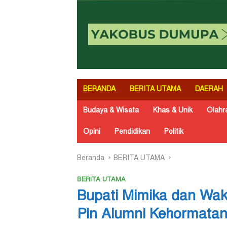
BERANDA
BERITA UTAMA
DAERAH
Budaya & Wisata
Khas & Unik
Olahr
Opini
Pendidikan
Politik
Beranda
BERITA UTAMA
BERITA UTAMA
Bupati Mimika dan Wak
Pin Alumni Kehormatan