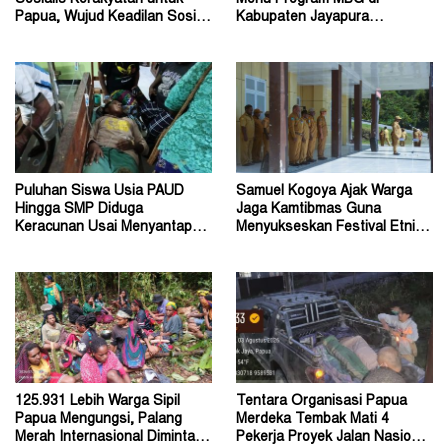
Papua, Wujud Keadilan Sosial
Kabupaten Jayapura
bagi Masyarakat
Diperkirakan Ratusan Orang
Puluhan Siswa Usia PAUD
Samuel Kogoya Ajak Warga
Hingga SMP Diduga
Jaga Kamtibmas Guna
Keracunan Usai Menyantap
Menyukseskan Festival Etnik
Menu Program MBG
Religi dan HUT RI
125.931 Lebih Warga Sipil
Tentara Organisasi Papua
Papua Mengungsi, Palang
Merdeka Tembak Mati 4
Merah Internasional Diminta
Pekerja Proyek Jalan Nasional