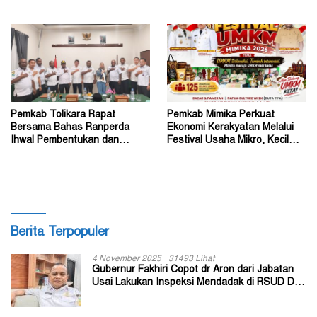
Segera Turun Tangan
di Kabupaten Tolikara
Pemkab Tolikara Rapat
Pemkab Mimika Perkuat
Bersama Bahas Ranperda
Ekonomi Kerakyatan Melalui
Ihwal Pembentukan dan
Festival Usaha Mikro, Kecil
Susunan Perangkat Daerah
dan Menengah 2026
Berita Terpopuler
4 November 2025
31493 Lihat
Gubernur Fakhiri Copot dr Aron dari Jabatan
Usai Lakukan Inspeksi Mendadak di RSUD Dok
II Jayapura