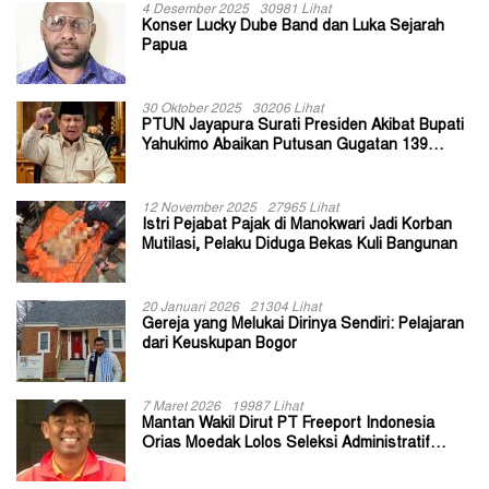
4 Desember 2025
30981 Lihat
Konser Lucky Dube Band dan Luka Sejarah
Papua
30 Oktober 2025
30206 Lihat
PTUN Jayapura Surati Presiden Akibat Bupati
Yahukimo Abaikan Putusan Gugatan 139
Kepala Kampung
12 November 2025
27965 Lihat
Istri Pejabat Pajak di Manokwari Jadi Korban
Mutilasi, Pelaku Diduga Bekas Kuli Bangunan
20 Januari 2026
21304 Lihat
Gereja yang Melukai Dirinya Sendiri: Pelajaran
dari Keuskupan Bogor
7 Maret 2026
19987 Lihat
Mantan Wakil Dirut PT Freeport Indonesia
Orias Moedak Lolos Seleksi Administratif
Calon ADK OJK