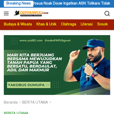
Langsung
a Noak Douw Ingatkan ASN Tolikara Tidak Mudah Terima Informasi 
Breaking News
ke
konten
Budaya & Wisata
Khas & Unik
Olahraga
Literasi
Sosok
B
Beranda
BERITA UTAMA
BERITA UTAMA