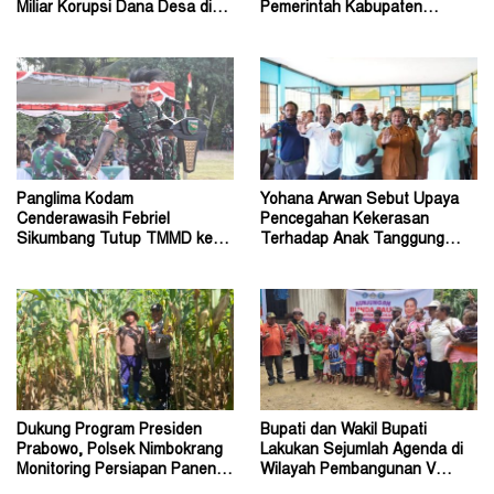
Miliar Korupsi Dana Desa di
Pemerintah Kabupaten
Lanny Jaya
Jayawijaya Aktifkan Kembali
Panglima Kodam
Yohana Arwan Sebut Upaya
Cenderawasih Febriel
Pencegahan Kekerasan
Sikumbang Tutup TMMD ke-
Terhadap Anak Tanggung
128 Kodim Mimika di Keakwa
Jawab Bersama
Dukung Program Presiden
Bupati dan Wakil Bupati
Prabowo, Polsek Nimbokrang
Lakukan Sejumlah Agenda di
Monitoring Persiapan Panen
Wilayah Pembangunan V
Jagung
Kabupaten Tolikara