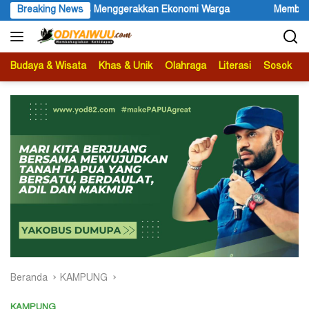
Langsung
onomi Warga
Breaking News
Membuka Omnisida dalam Tubuh Negara Indones
ke
konten
Budaya & Wisata
Khas & Unik
Olahraga
Literasi
Sosok
B
Beranda
KAMPUNG
KAMPUNG