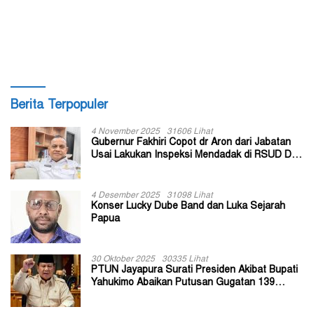
Berita Terpopuler
4 November 2025
31606 Lihat
Gubernur Fakhiri Copot dr Aron dari Jabatan
Usai Lakukan Inspeksi Mendadak di RSUD Dok
II Jayapura
4 Desember 2025
31098 Lihat
Konser Lucky Dube Band dan Luka Sejarah
Papua
30 Oktober 2025
30335 Lihat
PTUN Jayapura Surati Presiden Akibat Bupati
Yahukimo Abaikan Putusan Gugatan 139
Kepala Kampung