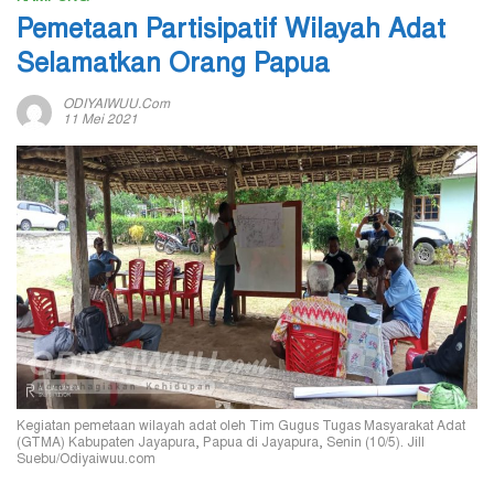
Pemetaan Partisipatif Wilayah Adat
Selamatkan Orang Papua
ODIYAIWUU.com
11 Mei 2021
Kegiatan pemetaan wilayah adat oleh Tim Gugus Tugas Masyarakat Adat
(GTMA) Kabupaten Jayapura, Papua di Jayapura, Senin (10/5). Jill
Suebu/Odiyaiwuu.com