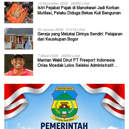
12 November 2025
28080 Lihat
Istri Pejabat Pajak di Manokwari Jadi Korban
Mutilasi, Pelaku Diduga Bekas Kuli Bangunan
20 Januari 2026
21316 Lihat
Gereja yang Melukai Dirinya Sendiri: Pelajaran
dari Keuskupan Bogor
7 Maret 2026
20000 Lihat
Mantan Wakil Dirut PT Freeport Indonesia
Orias Moedak Lolos Seleksi Administratif
Calon ADK OJK