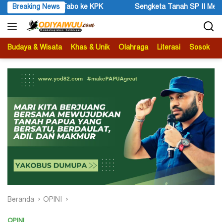
Langsung
bo ke KPK
Breaking News
Sengketa Tanah SP II Memanas, Pengadilan Nege
ke
konten
Budaya & Wisata
Khas & Unik
Olahraga
Literasi
Sosok
B
Beranda
OPINI
OPINI