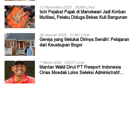
12 November 2025
28368 Lihat
Istri Pejabat Pajak di Manokwari Jadi Korban
Mutilasi, Pelaku Diduga Bekas Kuli Bangunan
20 Januari 2026
21367 Lihat
Gereja yang Melukai Dirinya Sendiri: Pelajaran
dari Keuskupan Bogor
7 Maret 2026
20037 Lihat
Mantan Wakil Dirut PT Freeport Indonesia
Orias Moedak Lolos Seleksi Administratif
Calon ADK OJK