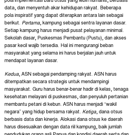
pola implementasi baru otsus yang lebih humanis, berbasis
data, dan menyentuh akar kehidupan rakyat. Beberapa
pola inspiratif yang dapat diterapkan antara lain sebagai
berikut.
Pertama
, kampung sebagai sentra layanan dasar.
Setiap kampung harus menjadi pusat pelayanan minimal.
Sekolah dasar, Puskesmas Pembantu (Pustu), dan akses
pasar kecil wajib tersedia. Hal ini mengurangi beban
masyarakat yang selama ini harus berjalan jauh untuk
mendapat layanan dasar.
Kedua
, ASN sebagai pendamping rakyat. ASN harus
ditempatkan secara strategis untuk mendampingi
masyarakat. Guru harus benar-benar hadir di kelas, tenaga
kesehatan melayani di puskesmas, dan penyuluh pertanian
membantu petani di kebun. ASN harus menjadi “wakil
negara” yang hidup bersama rakyat.
Ketiga
, dana otsus
berbasis data dan kinerja. Alokasi dana otsus ke daerah
harus disesuaikan dengan data riil kampung, baik jumlah
pendudukan orang asli Papua dan kondisi daerah serta dan