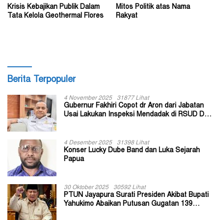
Krisis Kebajikan Publik Dalam
Mitos Politik atas Nama
Tata Kelola Geothermal Flores
Rakyat
Berita Terpopuler
4 November 2025
31877 Lihat
Gubernur Fakhiri Copot dr Aron dari Jabatan
Usai Lakukan Inspeksi Mendadak di RSUD Dok
II Jayapura
4 Desember 2025
31398 Lihat
Konser Lucky Dube Band dan Luka Sejarah
Papua
30 Oktober 2025
30592 Lihat
PTUN Jayapura Surati Presiden Akibat Bupati
Yahukimo Abaikan Putusan Gugatan 139
Kepala Kampung