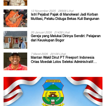
Kepala Kampung
12 November 2025
28908 Lihat
Istri Pejabat Pajak di Manokwari Jadi Korban
Mutilasi, Pelaku Diduga Bekas Kuli Bangunan
20 Januari 2026
21438 Lihat
Gereja yang Melukai Dirinya Sendiri: Pelajaran
dari Keuskupan Bogor
7 Maret 2026
20108 Lihat
Mantan Wakil Dirut PT Freeport Indonesia
Orias Moedak Lolos Seleksi Administratif
Calon ADK OJK