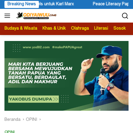
Langsung
Peace Literacy Papua Gelar Diskusi Bertajuk Pengalaman Sebag
Breaking News
ke
konten
Budaya & Wisata
Khas & Unik
Olahraga
Literasi
Sosok
B
Beranda
OPINI
OPINI