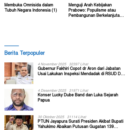
Membuka Omnisida dalam
Menguji Arah Kebijakan
Tubuh Negara Indonesia (1)
Prabowo: Populisme atau
Pembangunan Berkelanjutan?
(2)
Berita Terpopuler
4 November 2025
32397 Lihat
Gubernur Fakhiri Copot dr Aron dari Jabatan
Usai Lakukan Inspeksi Mendadak di RSUD Dok
II Jayapura
4 Desember 2025
31971 Lihat
Konser Lucky Dube Band dan Luka Sejarah
Papua
30 Oktober 2025
31114 Lihat
PTUN Jayapura Surati Presiden Akibat Bupati
Yahukimo Abaikan Putusan Gugatan 139