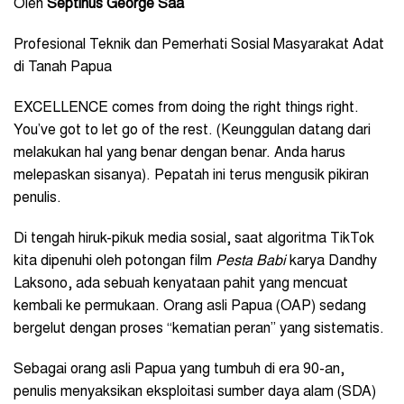
Oleh
Septinus George Saa
Profesional Teknik dan Pemerhati Sosial Masyarakat Adat
di Tanah Papua
EXCELLENCE comes from doing the right things right.
You’ve got to let go of the rest. (
Keunggulan datang dari
melakukan hal yang benar dengan benar. Anda harus
melepaskan sisanya).
Pepatah ini terus mengusik pikiran
penulis.
Di tengah hiruk-pikuk media sosial, saat algoritma TikTok
kita dipenuhi oleh potongan film
Pesta Babi
karya Dandhy
Laksono, ada sebuah kenyataan pahit yang mencuat
kembali ke permukaan. Orang asli Papua (OAP) sedang
bergelut dengan proses “kematian peran” yang sistematis.
Sebagai orang asli Papua yang tumbuh di era 90-an,
penulis menyaksikan eksploitasi sumber daya alam (SDA)