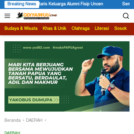
Langsung
 Alumni Fisip Uncen
Breaking News
Sempat Terluka, Pelaku Penembakan War
ke
konten
Budaya & Wisata
Khas & Unik
Olahraga
Literasi
Sosok
B
Beranda
DAERAH
DAERAH