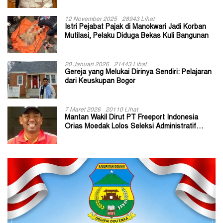
Kepala Kampung
12 November 2025
28943 Lihat
Istri Pejabat Pajak di Manokwari Jadi Korban
Mutilasi, Pelaku Diduga Bekas Kuli Bangunan
20 Januari 2026
21443 Lihat
Gereja yang Melukai Dirinya Sendiri: Pelajaran
dari Keuskupan Bogor
7 Maret 2026
20110 Lihat
Mantan Wakil Dirut PT Freeport Indonesia
Orias Moedak Lolos Seleksi Administratif
Calon ADK OJK