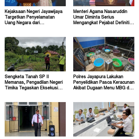
Kejaksaan Negeri Jayawijaya
Menteri Agama Nasaruddin
Targetkan Penyelamatan
Umar Diminta Serius
Uang Negara dari
Mengangkat Pejabat Definitif
Penanganan Perkara Korupsi
Dirjen Bimas Katolik
Sengketa Tanah SP II
Polres Jayapura Lakukan
Memanas, Pengadilan Negeri
Penyelidikan Pasca Keracunan
Timika Tegaskan Eksekusi
Akibat Dugaan Menu MBG di
Bukan Pemeriksaan Ulang
Depapre