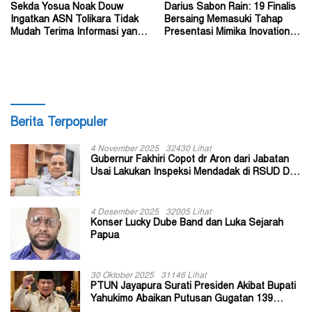
Sekda Yosua Noak Douw
Darius Sabon Rain: 19 Finalis
Ingatkan ASN Tolikara Tidak
Bersaing Memasuki Tahap
Mudah Terima Informasi yang
Presentasi Mimika Inovation
Belum Akurat
Week 2026
Berita Terpopuler
4 November 2025
32430 Lihat
Gubernur Fakhiri Copot dr Aron dari Jabatan
Usai Lakukan Inspeksi Mendadak di RSUD Dok
II Jayapura
4 Desember 2025
32005 Lihat
Konser Lucky Dube Band dan Luka Sejarah
Papua
30 Oktober 2025
31146 Lihat
PTUN Jayapura Surati Presiden Akibat Bupati
Yahukimo Abaikan Putusan Gugatan 139