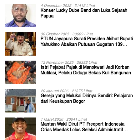
4 Desember 2025
31415 Lihat
Konser Lucky Dube Band dan Luka Sejarah
Papua
30 Oktober 2025
30609 Lihat
PTUN Jayapura Surati Presiden Akibat Bupati
Yahukimo Abaikan Putusan Gugatan 139
Kepala Kampung
12 November 2025
28382 Lihat
Istri Pejabat Pajak di Manokwari Jadi Korban
Mutilasi, Pelaku Diduga Bekas Kuli Bangunan
20 Januari 2026
21375 Lihat
Gereja yang Melukai Dirinya Sendiri: Pelajaran
dari Keuskupan Bogor
7 Maret 2026
20041 Lihat
Mantan Wakil Dirut PT Freeport Indonesia
Orias Moedak Lolos Seleksi Administratif
Calon ADK OJK