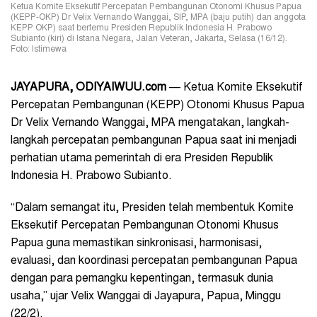
Ketua Komite Eksekutif Percepatan Pembangunan Otonomi Khusus Papua
(KEPP-OKP) Dr Velix Vernando Wanggai, SIP, MPA (baju putih) dan anggota
KEPP OKP) saat bertemu Presiden Republik Indonesia H. Prabowo
Subianto (kiri) di Istana Negara, Jalan Veteran, Jakarta, Selasa (16/12).
Foto: Istimewa
JAYAPURA, ODIYAIWUU.com
— Ketua Komite Eksekutif
Percepatan Pembangunan (KEPP) Otonomi Khusus Papua
Dr Velix Vernando Wanggai, MPA mengatakan, langkah-
langkah percepatan pembangunan Papua saat ini menjadi
perhatian utama pemerintah di era Presiden Republik
Indonesia H. Prabowo Subianto.
“Dalam semangat itu, Presiden telah membentuk Komite
Eksekutif Percepatan Pembangunan Otonomi Khusus
Papua guna memastikan sinkronisasi, harmonisasi,
evaluasi, dan koordinasi percepatan pembangunan Papua
dengan para pemangku kepentingan, termasuk dunia
usaha,” ujar Velix Wanggai di Jayapura, Papua, Minggu
(22/2).