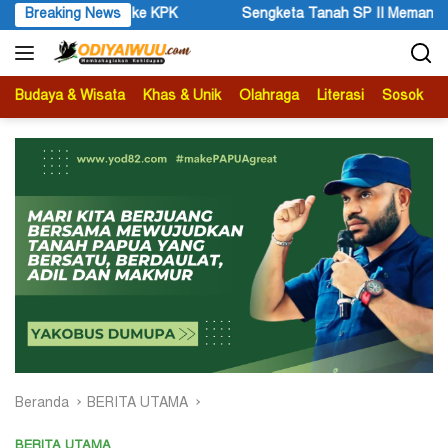
Langsung
keta Tanah SP II Memanas, Pengadilan Negeri Timika Tegaskan Eks
Breaking News
ke
konten
Budaya & Wisata
Khas & Unik
Olahraga
Literasi
Sosok
B
Beranda
BERITA UTAMA
BERITA UTAMA