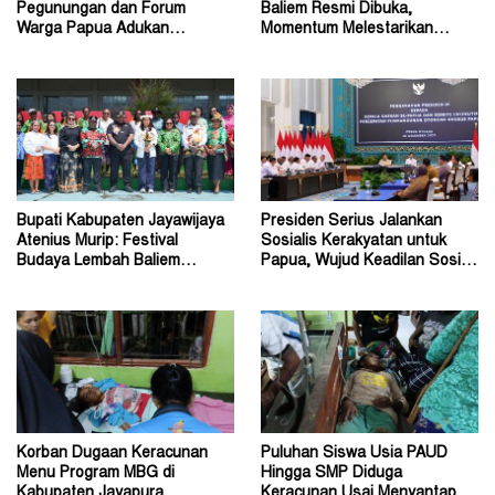
Pegunungan dan Forum
Baliem Resmi Dibuka,
Warga Papua Adukan
Momentum Melestarikan
Gubernur John Tabo ke KPK
Budaya Warisan Leluhur
Bupati Kabupaten Jayawijaya
Presiden Serius Jalankan
Atenius Murip: Festival
Sosialis Kerakyatan untuk
Budaya Lembah Baliem
Papua, Wujud Keadilan Sosial
Dongkrak UMKM
bagi Masyarakat
Korban Dugaan Keracunan
Puluhan Siswa Usia PAUD
Menu Program MBG di
Hingga SMP Diduga
Kabupaten Jayapura
Keracunan Usai Menyantap