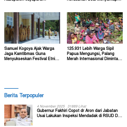
Diperkirakan Ratusan Orang
Menu Program MBG
Samuel Kogoya Ajak Warga
125.931 Lebih Warga Sipil
Jaga Kamtibmas Guna
Papua Mengungsi, Palang
Menyukseskan Festival Etnik
Merah Internasional Diminta
Religi dan HUT RI
Segera Turun Tangan
Berita Terpopuler
4 November 2025
31889 Lihat
Gubernur Fakhiri Copot dr Aron dari Jabatan
Usai Lakukan Inspeksi Mendadak di RSUD Dok
II Jayapura