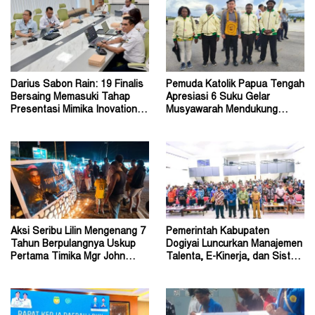
Darius Sabon Rain: 19 Finalis
Pemuda Katolik Papua Tengah
Bersaing Memasuki Tahap
Apresiasi 6 Suku Gelar
Presentasi Mimika Inovation
Musyawarah Mendukung
Week 2026
Perda Jadi Acuan Dewan
Aksi Seribu Lilin Mengenang 7
Pemerintah Kabupaten
Tahun Berpulangnya Uskup
Dogiyai Luncurkan Manajemen
Pertama Timika Mgr John
Talenta, E-Kinerja, dan Sistem
Philip Saklil, Pr
Dokumen Digital