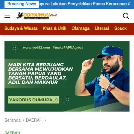
Langsung
lidikan Pasca Keracunan Akibat Dugaan Menu MBG di Depapre
Breaking News
ke
konten
Budaya & Wisata
Khas & Unik
Olahraga
Literasi
Sosok
B
Beranda
DAERAH
DAERAH