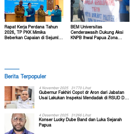
Rapat Kerja Perdana Tahun
BEM Universitas
2026, TP PKK Mimika
Cenderawasih Dukung Aksi
Beberkan Capaian di Sejumlah
KNPB Ihwal Papua Zona
Sektor Strategis
Darurat Militer dan
Kemanusiaan
Berita Terpopuler
4 November 2025
31770 Lihat
Gubernur Fakhiri Copot dr Aron dari Jabatan
Usai Lakukan Inspeksi Mendadak di RSUD Dok
II Jayapura
4 Desember 2025
31266 Lihat
Konser Lucky Dube Band dan Luka Sejarah
Papua