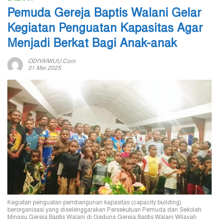
Pemuda Gereja Baptis Walani Gelar
Kegiatan Penguatan Kapasitas Agar
Menjadi Berkat Bagi Anak-anak
ODIYAIWUU.com
31 Mei 2025
Kegiatan penguatan pembangunan kapasitas (capacity building)
berorganisasi yang diselenggarakan Persekutuan Pemuda dan Sekolah
Minggu Gereja Baptis Walani di Gedung Gereja Baptis Walani Wilayah