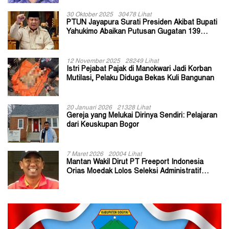
30 Oktober 2025
30478 Lihat
PTUN Jayapura Surati Presiden Akibat Bupati
Yahukimo Abaikan Putusan Gugatan 139
Kepala Kampung
12 November 2025
28249 Lihat
Istri Pejabat Pajak di Manokwari Jadi Korban
Mutilasi, Pelaku Diduga Bekas Kuli Bangunan
20 Januari 2026
21328 Lihat
Gereja yang Melukai Dirinya Sendiri: Pelajaran
dari Keuskupan Bogor
7 Maret 2026
20004 Lihat
Mantan Wakil Dirut PT Freeport Indonesia
Orias Moedak Lolos Seleksi Administratif
Calon ADK OJK