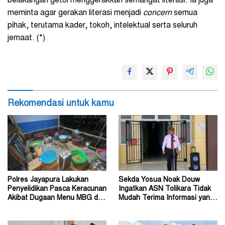
belakangan getol menggerakkan semangat literasi. Ia juga
meminta agar gerakan literasi menjadi
concern
semua
pihak, terutama kader, tokoh, intelektual serta seluruh
jemaat. (*)
Rekomendasi untuk kamu
Polres Jayapura Lakukan
Sekda Yosua Noak Douw
Penyelidikan Pasca Keracunan
Ingatkan ASN Tolikara Tidak
Akibat Dugaan Menu MBG di
Mudah Terima Informasi yang
Depapre
Belum Akurat