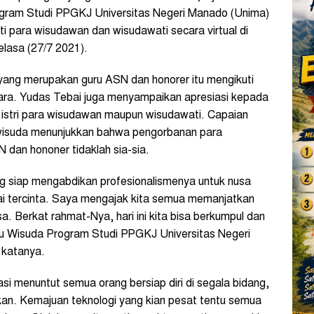
ogram Studi PPGKJ Universitas Negeri Manado (Unima)
ti para wisudawan dan wisudawati secara virtual di
lasa (27/7 2021).
ang merupakan guru ASN dan honorer itu mengikuti
tara. Yudas Tebai juga menyampaikan apresiasi kepada
 istri para wisudawan maupun wisudawati. Capaian
 wisuda menunjukkan bahwa pengorbanan para
dan hononer tidaklah sia-sia.
ng siap mengabdikan profesionalismenya untuk nusa
i tercinta. Saya mengajak kita semua memanjatkan
a. Berkat rahmat-Nya, hari ini kita bisa berkumpul dan
tu Wisuda Program Studi PPGKJ Universitas Negeri
 katanya.
asi menuntut semua orang bersiap diri di segala bidang,
ikan. Kemajuan teknologi yang kian pesat tentu semua