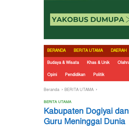
BERANDA
BERITA UTAMA
DAERAH
Budaya & Wisata
Khas & Unik
Olahr
Opini
Pendidikan
Politik
Beranda
BERITA UTAMA
BERITA UTAMA
Kabupaten Dogiyai da
Guru Meninggal Dunia