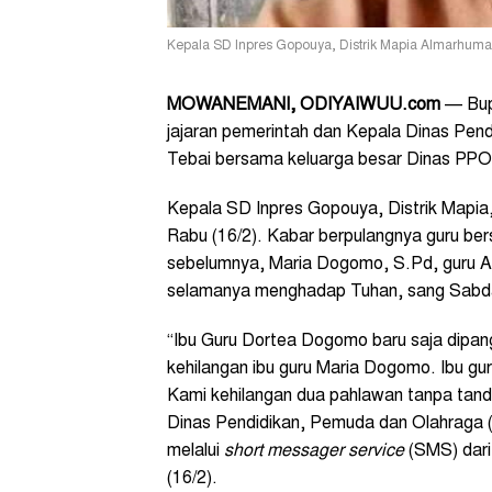
Kepala SD Inpres Gopouya, Distrik Mapia Almarhum
MOWANEMANI, ODIYAIWUU.com
— Bup
jajaran pemerintah dan Kepala Dinas Pen
Tebai bersama keluarga besar Dinas PPO
Kepala SD Inpres Gopouya, Distrik Mapi
Rabu (16/2). Kabar berpulangnya guru bersa
sebelumnya, Maria Dogomo, S.Pd, guru A
selamanya menghadap Tuhan, sang Sabd
“Ibu Guru Dortea Dogomo baru saja dipang
kehilangan ibu guru Maria Dogomo. Ibu gu
Kami kehilangan dua pahlawan tanpa tanda
Dinas Pendidikan, Pemuda dan Olahraga
melalui
short messager service
(SMS) dari
(16/2).