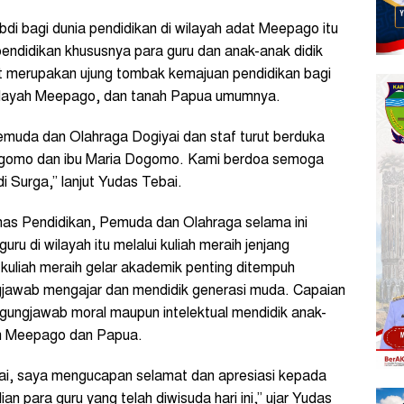
i bagi dunia pendidikan di wilayah adat Meepago itu
endidikan khususnya para guru dan anak-anak didik
ut merupakan ujung tombak kemajuan pendidikan bagi
wilayah Meepago, dan tanah Papua umumnya.
emuda dan Olahraga Dogiyai dan staf turut berduka
Dogomo dan ibu Maria Dogomo. Kami berdoa semoga
i Surga,” lanjut Yudas Tebai.
nas Pendidikan, Pemuda dan Olahraga selama ini
ru di wilayah itu melalui kuliah meraih jenjang
 kuliah meraih gelar akademik penting ditempuh
jawab mengajar dan mendidik generasi muda. Capaian
nggungjawab moral maupun intelektual mendidik anak-
ah Meepago dan Papua.
i, saya mengucapan selamat dan apresiasi kepada
an para guru yang telah diwisuda hari ini,” ujar Yudas