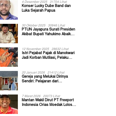
4 Desember 2025
31704 Lihat
Konser Lucky Dube Band dan
Luka Sejarah Papua
30 Oktober 2025
30846 Lihat
PTUN Jayapura Surati Presiden
Akibat Bupati Yahukimo Abaikan
Putusan Gugatan 139 Kepala
Kampung
12 November 2025
28632 Lihat
Istri Pejabat Pajak di Manokwari
Jadi Korban Mutilasi, Pelaku
Diduga Bekas Kuli Bangunan
20 Januari 2026
21412 Lihat
Gereja yang Melukai Dirinya
Sendiri: Pelajaran dari
Keuskupan Bogor
7 Maret 2026
20073 Lihat
Mantan Wakil Dirut PT Freeport
Indonesia Orias Moedak Lolos
Seleksi Administratif Calon ADK
OJK