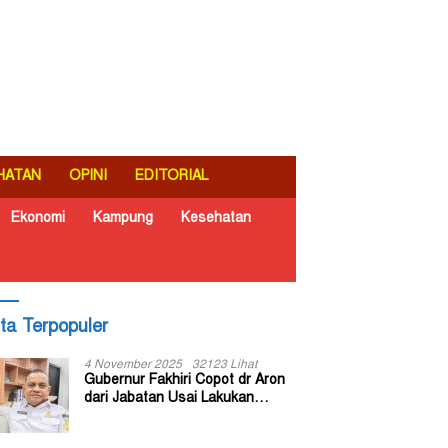
HATAN
OPINI
EDITORIAL
Ekonomi
Kampung
Kesehatan
ita Terpopuler
4 November 2025
32123 Lihat
Gubernur Fakhiri Copot dr Aron
dari Jabatan Usai Lakukan
Inspeksi Mendadak di RSUD Dok
II Jayapura