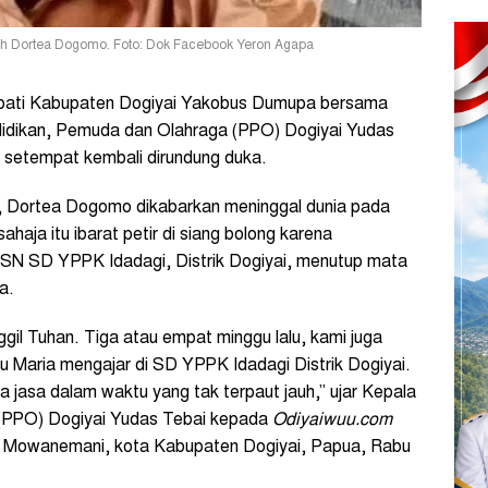
ah Dortea Dogomo. Foto: Dok Facebook Yeron Agapa
ati Kabupaten Dogiyai Yakobus Dumupa bersama
didikan, Pemuda dan Olahraga (PPO) Dogiyai Yudas
 setempat kembali dirundung duka.
a, Dortea Dogomo dikabarkan meninggal dunia pada
haja itu ibarat petir di siang bolong karena
SN SD YPPK Idadagi, Distrik Dogiyai, menutup mata
a.
gil Tuhan. Tiga atau empat minggu lalu, kami juga
ru Maria mengajar di SD YPPK Idadagi Distrik Dogiyai.
 jasa dalam waktu yang tak terpaut jauh,” ujar Kepala
 (PPO) Dogiyai Yudas Tebai kepada
Odiyaiwuu.com
 Mowanemani, kota Kabupaten Dogiyai, Papua, Rabu