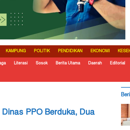
KAMPUNG
POLITIK
PENDIDIKAN
EKONOMI
KESE
aga
Literasi
Sosok
Berita Utama
Daerah
Editorial
Ber
n Dinas PPO Berduka, Dua