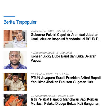
Berita Terpopuler
4 November 2025
32426 Lihat
Gubernur Fakhiri Copot dr Aron dari Jabatan
Usai Lakukan Inspeksi Mendadak di RSUD Dok
II Jayapura
4 Desember 2025
31999 Lihat
Konser Lucky Dube Band dan Luka Sejarah
Papua
30 Oktober 2025
31142 Lihat
PTUN Jayapura Surati Presiden Akibat Bupati
Yahukimo Abaikan Putusan Gugatan 139
Kepala Kampung
12 November 2025
28938 Lihat
Istri Pejabat Pajak di Manokwari Jadi Korban
Mutilasi, Pelaku Diduga Bekas Kuli Bangunan