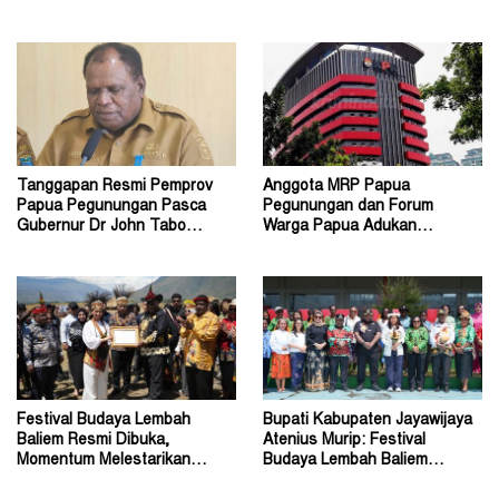
Oleh Orang Tak Dikenal
Mekanisme RUPS
Tanggapan Resmi Pemprov
Anggota MRP Papua
Papua Pegunungan Pasca
Pegunungan dan Forum
Gubernur Dr John Tabo
Warga Papua Adukan
Diadukan ke KPK RI
Gubernur John Tabo ke KPK
Festival Budaya Lembah
Bupati Kabupaten Jayawijaya
Baliem Resmi Dibuka,
Atenius Murip: Festival
Momentum Melestarikan
Budaya Lembah Baliem
Budaya Warisan Leluhur
Dongkrak UMKM