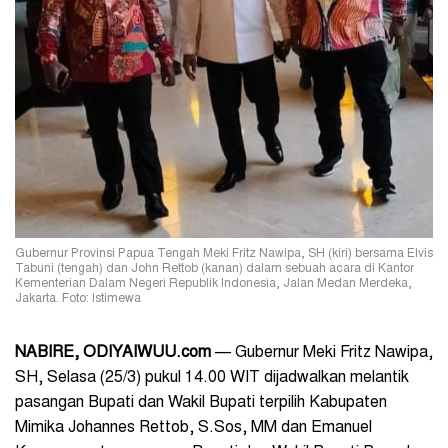
Gubernur Provinsi Papua Tengah Meki Fritz Nawipa, SH (kiri) bersama Elvis
Tabuni (tengah) dan John Rettob (kanan) dalam sebuah acara di Kantor
Kementerian Dalam Negeri Republik Indonesia, Jalan Medan Merdeka,
Jakarta. Foto: Istimewa
NABIRE, ODIYAIWUU.com
— Gubernur Meki Fritz Nawipa,
SH, Selasa (25/3) pukul 14.00 WIT dijadwalkan melantik
pasangan Bupati dan Wakil Bupati terpilih Kabupaten
Mimika Johannes Rettob, S.Sos, MM dan Emanuel