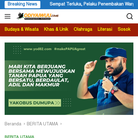
Langsung
rluka, Pelaku Penembakan Warga Negara Asing Dilarikan Kelompokn
Breaking News
ke
konten
Budaya & Wisata
Khas & Unik
Olahraga
Literasi
Sosok
B
Beranda
BERITA UTAMA
BERITA UTAMA