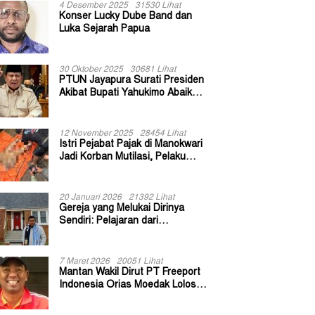
4 Desember 2025
31530 Lihat
Konser Lucky Dube Band dan
Luka Sejarah Papua
30 Oktober 2025
30681 Lihat
PTUN Jayapura Surati Presiden
Akibat Bupati Yahukimo Abaikan
Putusan Gugatan 139 Kepala
Kampung
12 November 2025
28454 Lihat
Istri Pejabat Pajak di Manokwari
Jadi Korban Mutilasi, Pelaku
Diduga Bekas Kuli Bangunan
20 Januari 2026
21392 Lihat
Gereja yang Melukai Dirinya
Sendiri: Pelajaran dari
Keuskupan Bogor
7 Maret 2026
20051 Lihat
Mantan Wakil Dirut PT Freeport
Indonesia Orias Moedak Lolos
Seleksi Administratif Calon ADK
OJK