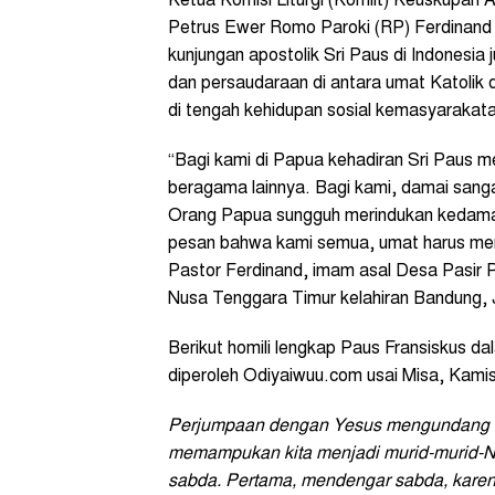
Ketua Komisi Liturgi (Komlit) Keuskupan
Petrus Ewer Romo Paroki (RP) Ferdinan
kunjungan apostolik Sri Paus di Indonesi
dan persaudaraan di antara umat Katolik
di tengah kehidupan sosial kemasyaraka
“Bagi kami di Papua kehadiran Sri Paus 
beragama lainnya. Bagi kami, damai san
Orang Papua sungguh merindukan kedamai
pesan bahwa kami semua, umat harus menja
Pastor Ferdinand, imam asal Desa Pasir 
Nusa Tenggara Timur kelahiran Bandung,
Berikut homili lengkap Paus Fransiskus d
diperoleh Odiyaiwuu.com usai Misa, Kamis
Perjumpaan dengan Yesus mengundang ki
memampukan kita menjadi murid-murid-N
sabda. Pertama, mendengar sabda, karen