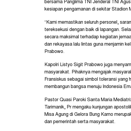
bersama Panglima TNI Jenderal TNI Agus
kesiapan pengamanan di sekitar Stadion
“Kami memastikan seluruh personel, sar
tereksekusi dengan baik di lapangan. Se
secara maksimal terhadap kegiatan jemaa
dan rekayasa lalu lintas guna menjamin kel
Prabowo.
Kapolri Listyo Sigit Prabowo juga menyam
masyarakat. Pihaknya mengajak masyara
Fransiskus sebagai simbol toleransi yang
membangun bangsa menuju Indonesia Em
Pastor Quasi Paroki Santa Maria Mediat
Tarimanik, Pr mengaku kunjungan apostol
Misa Agung di Gelora Bung Karno merupak
dan pemerintah serta masyarakat.