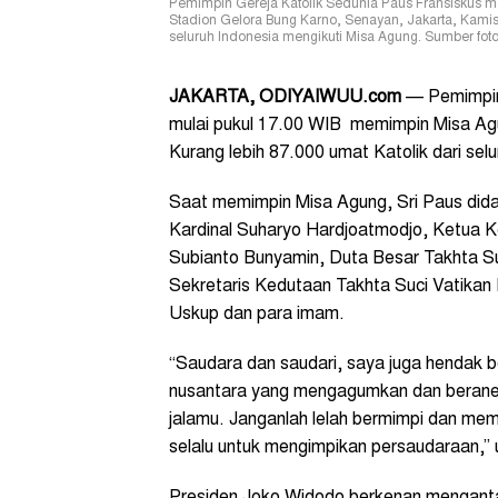
Pemimpin Gereja Katolik Sedunia Paus Fransiskus 
Stadion Gelora Bung Karno, Senayan, Jakarta, Kamis (
seluruh Indonesia mengikuti Misa Agung. Sumber foto:
JAKARTA, ODIYAIWUU.com
— Pemimpin 
mulai pukul 17.00 WIB memimpin Misa Agu
Kurang lebih 87.000 umat Katolik dari sel
Saat memimpin Misa Agung, Sri Paus did
Kardinal Suharyo Hardjoatmodjo, Ketua Ko
Subianto Bunyamin, Duta Besar Takhta Suc
Sekretaris Kedutaan Takhta Suci Vatikan
Uskup dan para imam.
“Saudara dan saudari, saya juga hendak 
nusantara yang mengagumkan dan beraneka
jalamu. Janganlah lelah bermimpi dan me
selalu untuk mengimpikan persaudaraan,”
Presiden Joko Widodo berkenan mengant