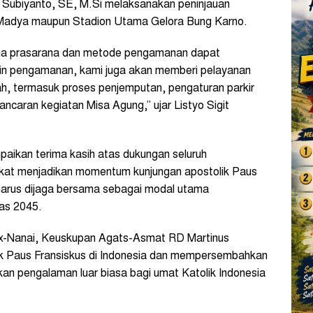
 Subiyanto, SE, M.Si melaksanakan peninjauan
 Madya maupun Stadion Utama Gelora Bung Karno.
ana prasarana dan metode pengamanan dapat
lain pengamanan, kami juga akan memberi pelayanan
h, termasuk proses penjemputan, pengaturan parkir
ancaran kegiatan Misa Agung,” ujar Listyo Sigit
paikan terima kasih atas dukungan seluruh
kat menjadikan momentum kunjungan apostolik Paus
 harus dijaga bersama sebagai modal utama
as 2045.
rix-Nanai, Keuskupan Agats-Asmat RD Martinus
ik Paus Fransiskus di Indonesia dan mempersembahkan
an pengalaman luar biasa bagi umat Katolik Indonesia