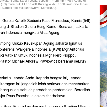
menyalami umat Katolik sesaat sebelum memimpin Misa Agung di
5/9) mulai pukul 17.00 WIB. Kurang lebih 87.000 umat Katolik dari
 Sumber foto: vaticannews.va, Kamis (5/9).
Gereja Katolik Sedunia Paus Fransiskus, Kamis (5/9)
ng di Stadion Gelora Bung Karno, Senayan, Jakarta.
uruh Indonesia mengikuti Misa Agung.
ampingi Uskup Keuskupan Agung Jakarta Ignatius
nferensi Waligereja Indonesia (KWI) Mgr Antonius
i Vatikan untuk Indonesia Mgr Piero Pioppo,
 Pastor Michael Andrew Pawlowicz bersama seluruh
berkata kepada Anda, kepada bangsa ini, kepada
ragam ini: janganlah lelah berlayar dan menebarkan
mbangun lagi sebuah peradaban perdamaian! Beranilah
 ujar Paus Fransiskus dalam khotbahnya.
ar Paus Fransiskus dan rombongan ke Stadion Utama