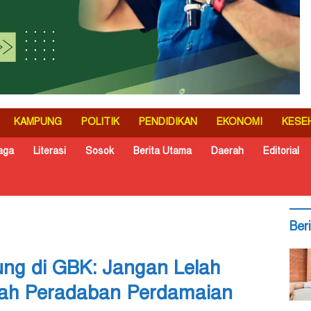
KAMPUNG
POLITIK
PENDIDIKAN
EKONOMI
KESE
aga
Literasi
Sosok
Berita Utama
Daerah
Editorial
Ber
ung di GBK: Jangan Lelah
ah Peradaban Perdamaian