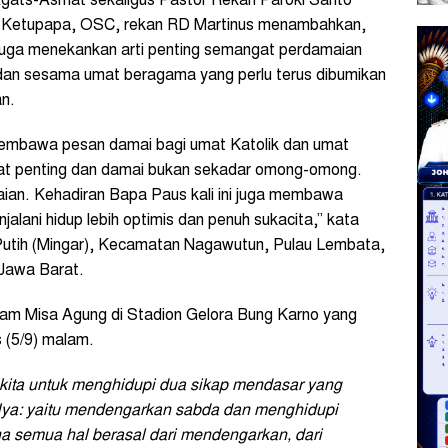
 Agats-Asmat sekaligus Pastor Rekan Paroki Santo
d Ketupapa, OSC, rekan RD Martinus menambahkan,
a juga menekankan arti penting semangat perdamaian
 dan sesama umat beragama yang perlu terus dibumikan
tan.
membawa pesan damai bagi umat Katolik dan umat
gat penting dan damai bukan sekadar omong-omong.
an. Kehadiran Bapa Paus kali ini juga membawa
lani hidup lebih optimis dan penuh sukacita,” kata
Putih (Mingar), Kecamatan Nagawutun, Pulau Lembata,
 Jawa Barat.
alam Misa Agung di Stadion Gelora Bung Karno yang
 (5/9) malam.
ta untuk menghidupi dua sikap mendasar yang
ya: yaitu mendengarkan sabda dan menghidupi
a semua hal berasal dari mendengarkan, dari