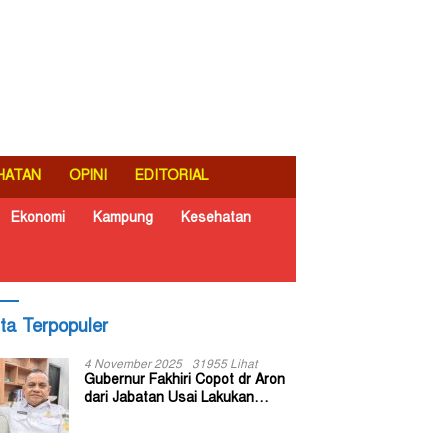
HATAN
OPINI
EDITORIAL
Ekonomi
Kampung
Kesehatan
ita Terpopuler
4 November 2025
31955 Lihat
Gubernur Fakhiri Copot dr Aron
dari Jabatan Usai Lakukan
Inspeksi Mendadak di RSUD Dok
II Jayapura