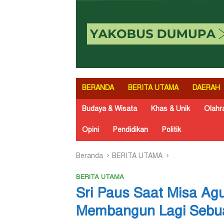
BERANDA
BERITA UTAMA
DAERAH
Budaya & Wisata
Khas & Unik
Olahr
Opini
Pendidikan
Politik
Beranda
BERITA UTAMA
BERITA UTAMA
Sri Paus Saat Misa Ag
Membangun Lagi Sebu