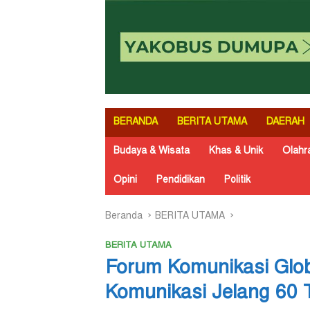
BERANDA
BERITA UTAMA
DAERAH
Budaya & Wisata
Khas & Unik
Olahr
Opini
Pendidikan
Politik
Beranda
BERITA UTAMA
BERITA UTAMA
Forum Komunikasi Glob
Komunikasi Jelang 60 