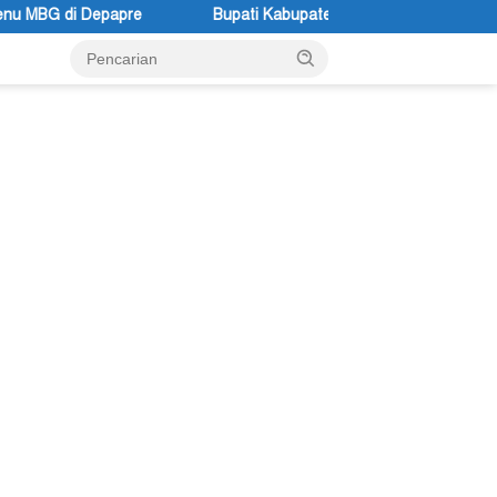
Bupati Kabupaten Jayawijaya Atenius Murip: Festival Budaya Lemb