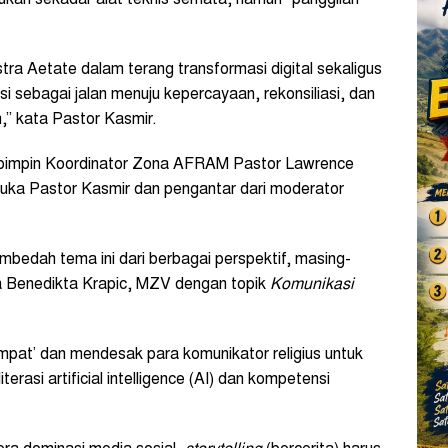
kan sekadar alat teknis semata, namun “panggilan
ra Aetate dalam terang transformasi digital sekaligus
 sebagai jalan menuju kepercayaan, rekonsiliasi, dan
,” kata Pastor Kasmir.
ipimpin Koordinator Zona AFRAM Pastor Lawrence
uka Pastor Kasmir dan pengantar dari moderator
bedah tema ini dari berbagai perspektif, masing-
na Benedikta Krapic, MZV dengan topik
Komunikasi
mpat’ dan mendesak para komunikator religius untuk
erasi artificial intelligence (AI) dan kompetensi