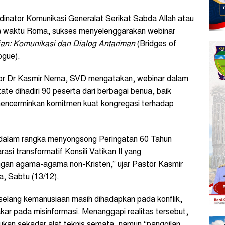
inator Komunikasi Generalat Serikat Sabda Allah atau
12) waktu Roma, sukses menyelenggarakan webinar
n: Komunikasi dan Dialog Antariman
(Bridges of
ogue).
r Dr Kasmir Nema, SVD mengatakan, webinar dalam
te dihadiri 90 peserta dari berbagai benua, baik
encerminkan komitmen kuat kongregasi terhadap
n dalam rangka menyongsong Peringatan 60 Tahun
si transformatif Konsili Vatikan II yang
ngan agama-agama non-Kristen,” ujar Pastor Kasmir
ia, Sabtu (13/12).
elang kemanusiaan masih dihadapkan pada konflik,
kar pada misinformasi. Menanggapi realitas tersebut,