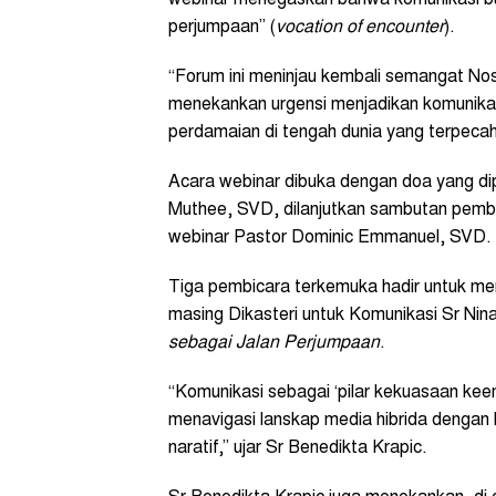
webinar menegaskan bahwa komunikasi bu
perjumpaan” (
vocation of encounter
).
“Forum ini meninjau kembali semangat Nost
menekankan urgensi menjadikan komunikasi
perdamaian di tengah dunia yang terpecah
Acara webinar dibuka dengan doa yang d
Muthee, SVD, dilanjutkan sambutan pemb
webinar Pastor Dominic Emmanuel, SVD.
Tiga pembicara terkemuka hadir untuk mem
masing Dikasteri untuk Komunikasi Sr Ni
sebagai Jalan Perjumpaan
.
“Komunikasi sebagai ‘pilar kekuasaan kee
menavigasi lanskap media hibrida dengan lit
naratif,” ujar Sr Benedikta Krapic.