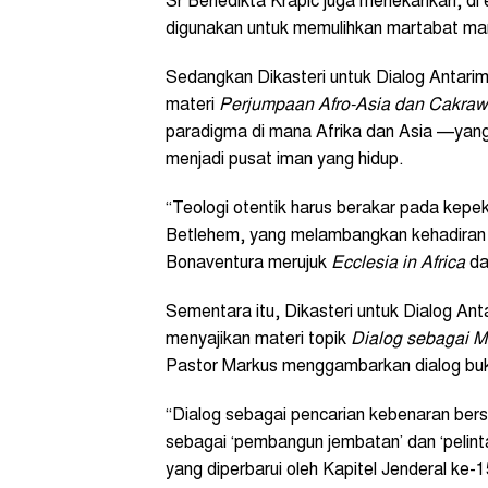
Sr Benedikta Krapic juga menekankan, di 
digunakan untuk memulihkan martabat ma
Sedangkan Dikasteri untuk Dialog Anta
materi
Perjumpaan Afro-Asia dan Cakraw
paradigma di mana Afrika dan Asia —yang 
menjadi pusat iman yang hidup.
“Teologi otentik harus berakar pada kepek
Betlehem, yang melambangkan kehadiran 
Bonaventura merujuk
Ecclesia in Africa
d
Sementara itu, Dikasteri untuk Dialog A
menyajikan materi topik
Dialog sebagai M
Pastor Markus menggambarkan dialog bu
“Dialog sebagai pencarian kebenaran be
sebagai ‘pembangun jembatan’ dan ‘pelinta
yang diperbarui oleh Kapitel Jenderal ke-