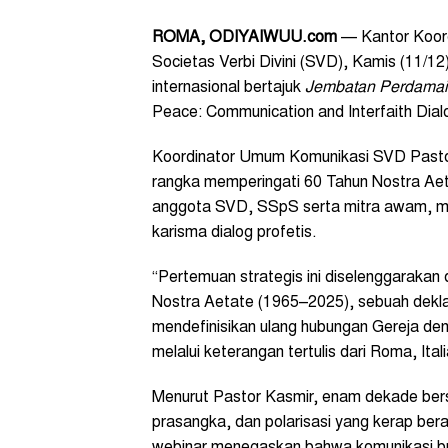
ROMA, ODIYAIWUU.com
— Kantor Koord
Societas Verbi Divini (SVD), Kamis (11/
internasional bertajuk
Jembatan Perdamaia
Peace: Communication and Interfaith Dial
Koordinator Umum Komunikasi SVD Pasto
rangka memperingati 60 Tahun Nostra Aeta
anggota SVD, SSpS serta mitra awam, m
karisma dialog profetis.
“Pertemuan strategis ini diselenggaraka
Nostra Aetate (1965–2025), sebuah deklara
mendefinisikan ulang hubungan Gereja de
melalui keterangan tertulis dari Roma, Ital
Menurut Pastor Kasmir, enam dekade bers
prasangka, dan polarisasi yang kerap bera