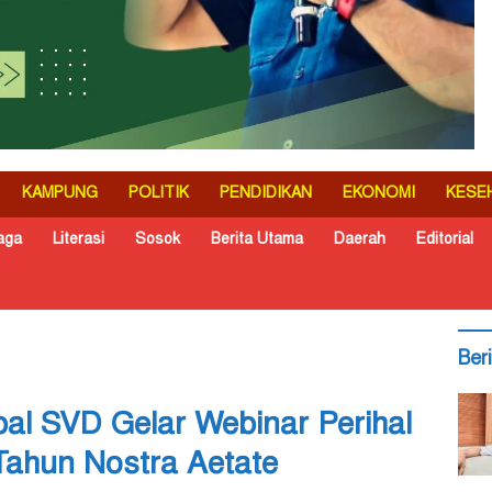
KAMPUNG
POLITIK
PENDIDIKAN
EKONOMI
KESE
aga
Literasi
Sosok
Berita Utama
Daerah
Editorial
Ber
al SVD Gelar Webinar Perihal
Tahun Nostra Aetate