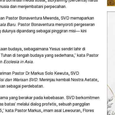
era dominasi media sosial,
storytelling
(bercerita) harus
nusia dan menjembatani perpecahan.
riman Pastor Bonaventura Mwenda, SVD memaparkan
ala Baru
. Pastor Bonaventura menyoroti pergeseran
dulunya dipandang sebagai pinggiran misi— kini
aan budaya, sebagaimana Yesus sendiri lahir di
Tuhan di tengah budaya yang sederhana,” kata Pastor
an
Ecclesia in Asia
.
ntariman Pastor Dr Markus Solo Kewuta, SVD
isi dan Warisan SVD
. Meninjau kembali Nostra Aetate,
kan sebagai perdebatan.
rsama yang berakar pada kebebasan. SVD berkomitmen
s batas’ melalui dialog profetis, sebuah panggilan
15,” kata Pastor Markus, imam asal Lewouran, Flores