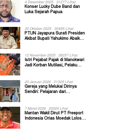
4 Desember 2025
31277 Lihat
Konser Lucky Dube Band dan
Luka Sejarah Papua
30 Oktober 2025
30485 Lihat
PTUN Jayapura Surati Presiden
Akibat Bupati Yahukimo Abaikan
Putusan Gugatan 139 Kepala
Kampung
12 November 2025
28257 Lihat
Istri Pejabat Pajak di Manokwari
Jadi Korban Mutilasi, Pelaku
Diduga Bekas Kuli Bangunan
20 Januari 2026
21329 Lihat
Gereja yang Melukai Dirinya
Sendiri: Pelajaran dari
Keuskupan Bogor
7 Maret 2026
20004 Lihat
Mantan Wakil Dirut PT Freeport
Indonesia Orias Moedak Lolos
Seleksi Administratif Calon ADK
OJK