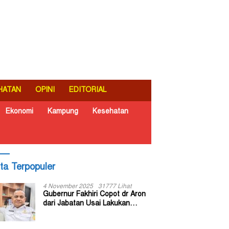
HATAN
OPINI
EDITORIAL
Ekonomi
Kampung
Kesehatan
ita Terpopuler
4 November 2025
31777 Lihat
Gubernur Fakhiri Copot dr Aron
dari Jabatan Usai Lakukan
Inspeksi Mendadak di RSUD Dok
II Jayapura