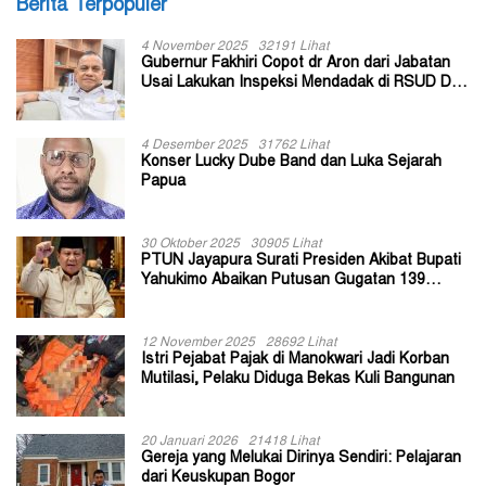
Berita Terpopuler
4 November 2025
32191 Lihat
Gubernur Fakhiri Copot dr Aron dari Jabatan
Usai Lakukan Inspeksi Mendadak di RSUD Dok
II Jayapura
4 Desember 2025
31762 Lihat
Konser Lucky Dube Band dan Luka Sejarah
Papua
30 Oktober 2025
30905 Lihat
PTUN Jayapura Surati Presiden Akibat Bupati
Yahukimo Abaikan Putusan Gugatan 139
Kepala Kampung
12 November 2025
28692 Lihat
Istri Pejabat Pajak di Manokwari Jadi Korban
Mutilasi, Pelaku Diduga Bekas Kuli Bangunan
20 Januari 2026
21418 Lihat
Gereja yang Melukai Dirinya Sendiri: Pelajaran
dari Keuskupan Bogor