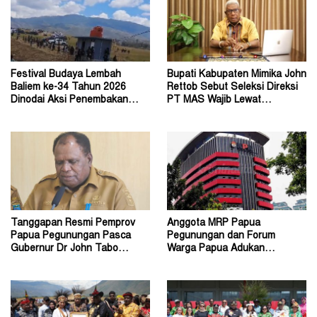
Festival Budaya Lembah
Bupati Kabupaten Mimika John
Baliem ke-34 Tahun 2026
Rettob Sebut Seleksi Direksi
Dinodai Aksi Penembakan
PT MAS Wajib Lewat
Oleh Orang Tak Dikenal
Mekanisme RUPS
Tanggapan Resmi Pemprov
Anggota MRP Papua
Papua Pegunungan Pasca
Pegunungan dan Forum
Gubernur Dr John Tabo
Warga Papua Adukan
Diadukan ke KPK RI
Gubernur John Tabo ke KPK