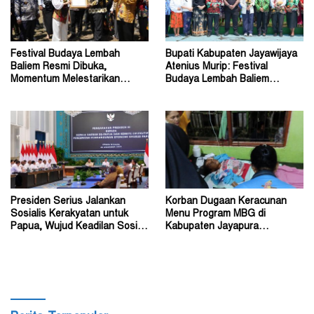
Festival Budaya Lembah
Bupati Kabupaten Jayawijaya
Baliem Resmi Dibuka,
Atenius Murip: Festival
Momentum Melestarikan
Budaya Lembah Baliem
Budaya Warisan Leluhur
Dongkrak UMKM
Presiden Serius Jalankan
Korban Dugaan Keracunan
Sosialis Kerakyatan untuk
Menu Program MBG di
Papua, Wujud Keadilan Sosial
Kabupaten Jayapura
bagi Masyarakat
Diperkirakan Ratusan Orang