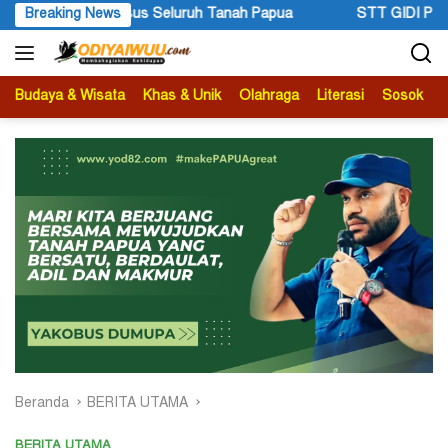
Langsung
pua
Breaking News
STT GIDI Papua Apresiasi Setahun Kepemimpinan Gube
ke
konten
Budaya & Wisata
Khas & Unik
Olahraga
Literasi
Sosok
B
Beranda
BERITA UTAMA
BERITA UTAMA