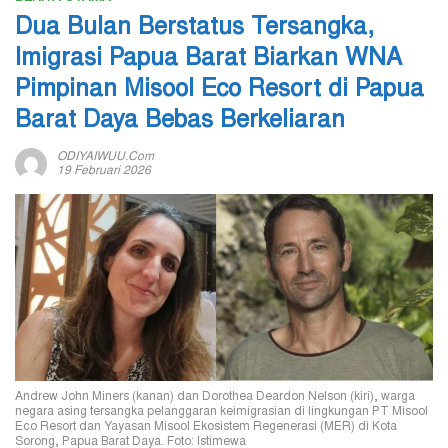
Dua Bulan Berstatus Tersangka,
Imigrasi Papua Barat Biarkan WNA
Pimpinan Misool Eco Resort di Papua
Barat Daya Bebas Berkeliaran
ODIYAIWUU.com
19 Februari 2026
Andrew John Miners (kanan) dan Dorothea Deardon Nelson (kiri), warga
negara asing tersangka pelanggaran keimigrasian di lingkungan PT Misool
Eco Resort dan Yayasan Misool Ekosistem Regenerasi (MER) di Kota
Sorong, Papua Barat Daya. Foto: Istimewa