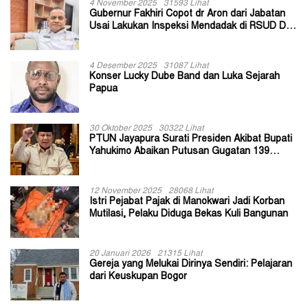
4 November 2025
31593 Lihat
Gubernur Fakhiri Copot dr Aron dari Jabatan
Usai Lakukan Inspeksi Mendadak di RSUD Dok
II Jayapura
4 Desember 2025
31087 Lihat
Konser Lucky Dube Band dan Luka Sejarah
Papua
30 Oktober 2025
30322 Lihat
PTUN Jayapura Surati Presiden Akibat Bupati
Yahukimo Abaikan Putusan Gugatan 139
Kepala Kampung
12 November 2025
28068 Lihat
Istri Pejabat Pajak di Manokwari Jadi Korban
Mutilasi, Pelaku Diduga Bekas Kuli Bangunan
20 Januari 2026
21315 Lihat
Gereja yang Melukai Dirinya Sendiri: Pelajaran
dari Keuskupan Bogor