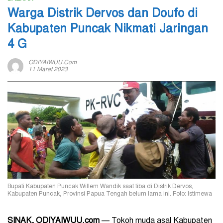
Warga Distrik Dervos dan Doufo di
Kabupaten Puncak Nikmati Jaringan
4 G
ODIYAIWUU.com
11 Maret 2023
Bupati Kabupaten Puncak Willem Wandik saat tiba di Distrik Dervos,
Kabupaten Puncak, Provinsi Papua Tengah belum lama ini. Foto: Istimewa
SINAK, ODIYAIWUU.com
— Tokoh muda asal Kabupaten