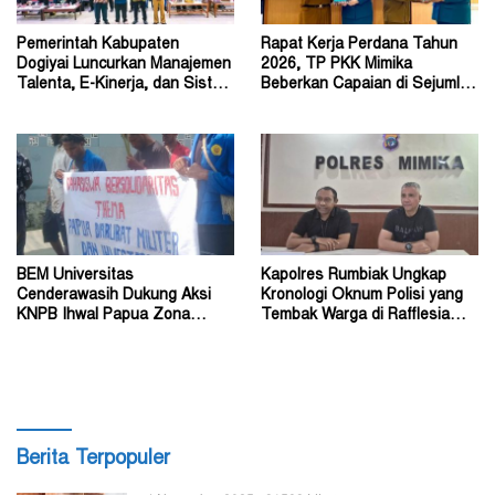
Pemerintah Kabupaten
Rapat Kerja Perdana Tahun
Dogiyai Luncurkan Manajemen
2026, TP PKK Mimika
Talenta, E-Kinerja, dan Sistem
Beberkan Capaian di Sejumlah
Dokumen Digital
Sektor Strategis
BEM Universitas
Kapolres Rumbiak Ungkap
Cenderawasih Dukung Aksi
Kronologi Oknum Polisi yang
KNPB Ihwal Papua Zona
Tembak Warga di Rafflesia
Darurat Militer dan
Residence Timika
Kemanusiaan
Berita Terpopuler