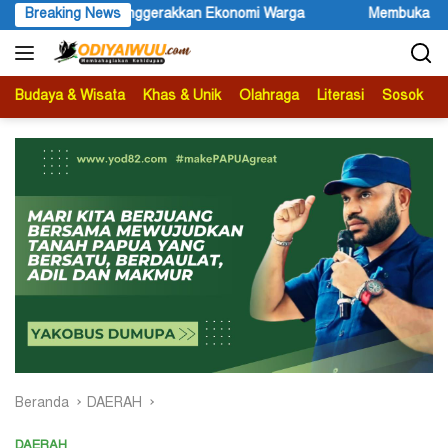
Langsung
i Warga
Breaking News
Membuka Omnisida dalam Tubuh Negara Indonesia (
ke
konten
Budaya & Wisata
Khas & Unik
Olahraga
Literasi
Sosok
B
Beranda
DAERAH
DAERAH