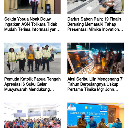
Sekda Yosua Noak Douw
Darius Sabon Rain: 19 Finalis
Ingatkan ASN Tolikara Tidak
Bersaing Memasuki Tahap
Mudah Terima Informasi yang
Presentasi Mimika Inovation
Belum Akurat
Week 2026
Pemuda Katolik Papua Tengah
Aksi Seribu Lilin Mengenang 7
Apresiasi 6 Suku Gelar
Tahun Berpulangnya Uskup
Musyawarah Mendukung
Pertama Timika Mgr John
Perda Jadi Acuan Dewan
Philip Saklil, Pr