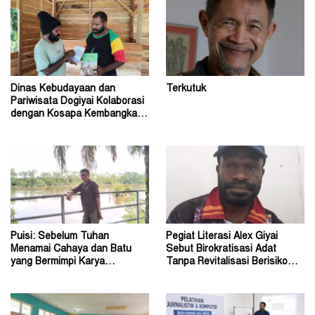
Dinas Kebudayaan dan
Terkutuk
Pariwisata Dogiyai Kolaborasi
dengan Kosapa Kembangkan
Taman Baca
Puisi: Sebelum Tuhan
Pegiat Literasi Alex Giyai
Menamai Cahaya dan Batu
Sebut Birokratisasi Adat
yang Bermimpi Karya
Tanpa Revitalisasi Berisiko
Damianus Ose Wotan
Sekadar Simbol