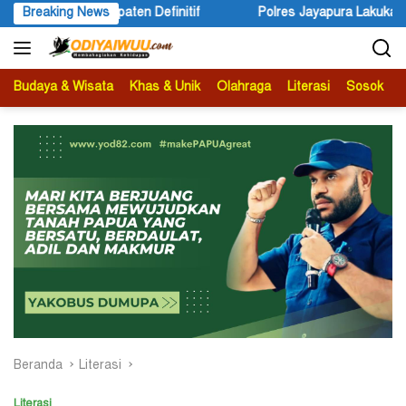
Langsung
Polres Jayapura Lakukan Penyelidikan Pasca Keracunan Akibat Dug
Breaking News
ke
konten
Budaya & Wisata
Khas & Unik
Olahraga
Literasi
Sosok
B
Beranda
Literasi
Literasi