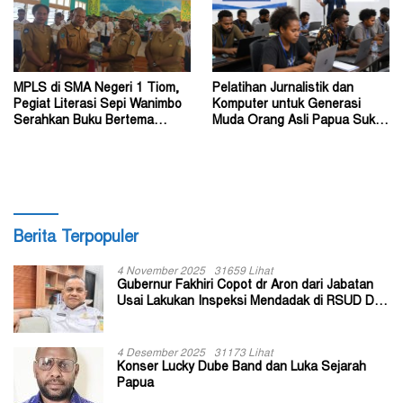
MPLS di SMA Negeri 1 Tiom,
Pelatihan Jurnalistik dan
Pegiat Literasi Sepi Wanimbo
Komputer untuk Generasi
Serahkan Buku Bertema
Muda Orang Asli Papua Suku
Papua
Amungme dan Kamoro
Berita Terpopuler
4 November 2025
31659 Lihat
Gubernur Fakhiri Copot dr Aron dari Jabatan
Usai Lakukan Inspeksi Mendadak di RSUD Dok
II Jayapura
4 Desember 2025
31173 Lihat
Konser Lucky Dube Band dan Luka Sejarah
Papua