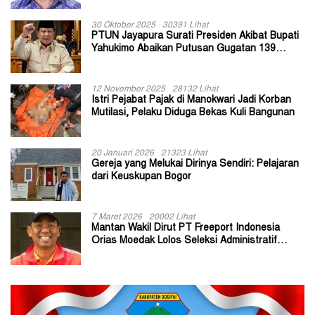
30 Oktober 2025
30391 Lihat
PTUN Jayapura Surati Presiden Akibat Bupati
Yahukimo Abaikan Putusan Gugatan 139
Kepala Kampung
12 November 2025
28132 Lihat
Istri Pejabat Pajak di Manokwari Jadi Korban
Mutilasi, Pelaku Diduga Bekas Kuli Bangunan
20 Januari 2026
21323 Lihat
Gereja yang Melukai Dirinya Sendiri: Pelajaran
dari Keuskupan Bogor
7 Maret 2026
20002 Lihat
Mantan Wakil Dirut PT Freeport Indonesia
Orias Moedak Lolos Seleksi Administratif
Calon ADK OJK