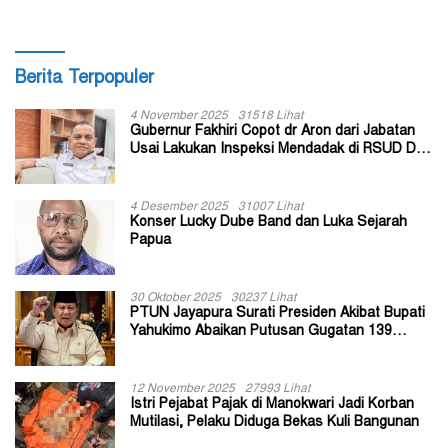
Berita Terpopuler
4 November 2025
31518 Lihat
Gubernur Fakhiri Copot dr Aron dari Jabatan
Usai Lakukan Inspeksi Mendadak di RSUD Dok
II Jayapura
4 Desember 2025
31007 Lihat
Konser Lucky Dube Band dan Luka Sejarah
Papua
30 Oktober 2025
30237 Lihat
PTUN Jayapura Surati Presiden Akibat Bupati
Yahukimo Abaikan Putusan Gugatan 139
Kepala Kampung
12 November 2025
27993 Lihat
Istri Pejabat Pajak di Manokwari Jadi Korban
Mutilasi, Pelaku Diduga Bekas Kuli Bangunan